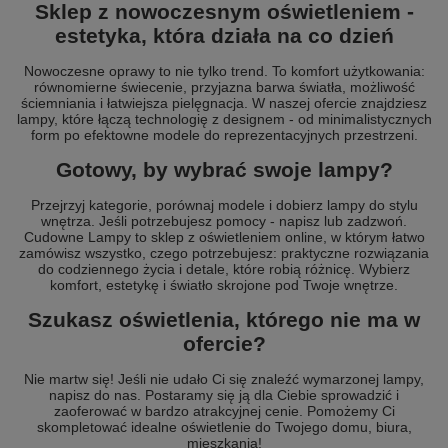
Sklep z nowoczesnym oświetleniem -
estetyka, która działa na co dzień
Nowoczesne oprawy to nie tylko trend. To komfort użytkowania:
równomierne świecenie, przyjazna barwa światła, możliwość
ściemniania i łatwiejsza pielęgnacja. W naszej ofercie znajdziesz
lampy, które łączą technologię z designem - od minimalistycznych
form po efektowne modele do reprezentacyjnych przestrzeni.
Gotowy, by wybrać swoje lampy?
Przejrzyj kategorie, porównaj modele i dobierz lampy do stylu
wnętrza. Jeśli potrzebujesz pomocy - napisz lub zadzwoń.
Cudowne Lampy to sklep z oświetleniem online, w którym łatwo
zamówisz wszystko, czego potrzebujesz: praktyczne rozwiązania
do codziennego życia i detale, które robią różnicę. Wybierz
komfort, estetykę i światło skrojone pod Twoje wnętrze.
Szukasz oświetlenia, którego nie ma w
ofercie?
Nie martw się! Jeśli nie udało Ci się znaleźć wymarzonej lampy,
napisz do nas. Postaramy się ją dla Ciebie sprowadzić i
zaoferować w bardzo atrakcyjnej cenie. Pomożemy Ci
skompletować idealne oświetlenie do Twojego domu, biura,
mieszkania!