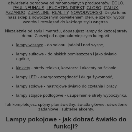
oświetlenie ogrodowe od renomowanych producentów:
EGLO
,
PAUL NEUHAUS
,
LEUCHTEN DIREKT
,
GLOBO
,
ITALUX
,
AZZARDO
,
ZUMA LINE
,
REALITY
,
NOWODVORSKI
. Dzięki temu
nasz sklep z nowoczesnym oświetleniem oferuje szeroki wybór
wzorów i rozwiązań do każdego stylu wnętrza.
Niezależnie od stylu i metrażu, dopasujesz lampy do każdej strefy
domu. Zacznij od najpopularniejszych kategorii:
lampy wiszące
- do salonu, jadalni i nad wyspę,
lampy sufitowe
- do niskich pomieszczeń i jako światło
ogólne,
kinkiety
- strefy relaksu, korytarze i akcenty na ścianie,
lampy LED
- energooszczędność i długa żywotność,
lampy stołowe
- nastrojowe światło do czytania i pracy,
lampy stojące podłogowe
- uzupełnienie strefy wypoczynku.
Tak kompletujesz spójny plan świetlny: światło główne, oświetlenie
zadaniowe i subtelne akcenty.
Lampy pokojowe - jak dobrać światło do
funkcji?