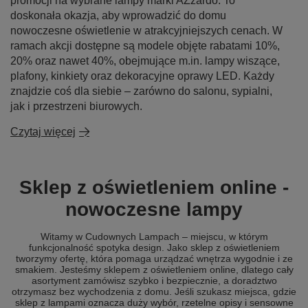
promocji na wybrane lampy marki AZzardo. To
doskonała okazja, aby wprowadzić do domu
nowoczesne oświetlenie w atrakcyjniejszych cenach. W
ramach akcji dostępne są modele objęte rabatami 10%,
20% oraz nawet 40%, obejmujące m.in. lampy wiszące,
plafony, kinkiety oraz dekoracyjne oprawy LED. Każdy
znajdzie coś dla siebie – zarówno do salonu, sypialni,
jak i przestrzeni biurowych.
Czytaj więcej
Sklep z oświetleniem online -
nowoczesne lampy
Witamy w Cudownych Lampach – miejscu, w którym
funkcjonalność spotyka design. Jako sklep z oświetleniem
tworzymy ofertę, która pomaga urządzać wnętrza wygodnie i ze
smakiem. Jesteśmy sklepem z oświetleniem online, dlatego cały
asortyment zamówisz szybko i bezpiecznie, a doradztwo
otrzymasz bez wychodzenia z domu. Jeśli szukasz miejsca, gdzie
sklep z lampami oznacza duży wybór, rzetelne opisy i sensowne