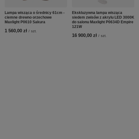
Lampa wisząca o średnicy 61cm -
Ekskluzywna lampa wisząca
ciemne drewno orzechowe
siedem zwisów z akrylu LED 3000K
Maxlight P0610 Sakura
do salonu Maxlight P0634D Empire
121W
1 560,00 zł
/
szt.
16 900,00 zł
/
szt.