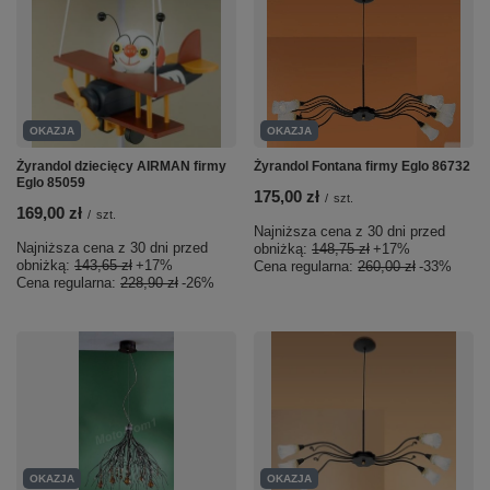
OKAZJA
OKAZJA
Żyrandol dziecięcy AIRMAN firmy
Żyrandol Fontana firmy Eglo 86732
Eglo 85059
175,00 zł
/
szt.
169,00 zł
/
szt.
Najniższa cena z 30 dni przed
Najniższa cena z 30 dni przed
obniżką:
148,75 zł
+17%
obniżką:
143,65 zł
+17%
Cena regularna:
260,00 zł
-33%
Cena regularna:
228,90 zł
-26%
OKAZJA
OKAZJA