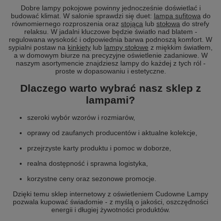
Dobre lampy pokojowe powinny jednocześnie doświetlać i
budować klimat. W salonie sprawdzi się duet:
lampa sufitowa
do
równomiernego rozproszenia oraz
stojąca
lub
stołowa
do strefy
relaksu. W jadalni kluczowe będzie światło nad blatem -
regulowana wysokość i odpowiednia barwa podnoszą komfort. W
sypialni postaw na
kinkiety
lub
lampy stołowe
z miękkim światłem,
a w domowym biurze na precyzyjne oświetlenie zadaniowe. W
naszym asortymencie znajdziesz lampy do każdej z tych ról -
proste w dopasowaniu i estetyczne.
Dlaczego warto wybrać nasz sklep z
lampami?
szeroki wybór wzorów i rozmiarów,
oprawy od zaufanych producentów i aktualne kolekcje,
przejrzyste karty produktu i pomoc w doborze,
realna dostępność i sprawna logistyka,
korzystne ceny oraz sezonowe promocje.
Dzięki temu sklep internetowy z oświetleniem Cudowne Lampy
pozwala kupować świadomie - z myślą o jakości, oszczędności
energii i długiej żywotności produktów.