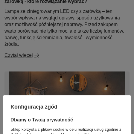
żarówką - które rozwiązanie wybrać?
Lampa ze zintegrowanym LED czy z żarówką – ten
wybór wpływa na wygląd oprawy, sposób użytkowania
oraz możliwość późniejszej naprawy. Przed zakupem
warto porównać nie tylko moc, ale także liczbę lumenów,
barwę, funkcję ściemniania, trwałość i wymienność
źródła.
Czytaj więcej
Konfiguracja zgód
Dbamy o Twoją prywatność
Sklep korzysta z plików cookie w celu realizacji usług zgodnie z