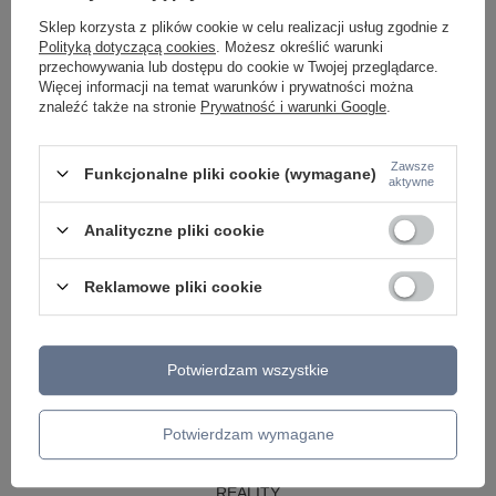
LAMPY WISZĄCE CZARNE
Sklep korzysta z plików cookie w celu realizacji usług zgodnie z
LAMPY WISZĄCE - OKRĘGI
Polityką dotyczącą cookies
. Możesz określić warunki
KINKIETY DO SYPIALNI
przechowywania lub dostępu do cookie w Twojej przeglądarce.
LAMPY SUFITOWE OKRĄGŁE
Więcej informacji na temat warunków i prywatności można
LAMPY WISZĄCE
znaleźć także na stronie
Prywatność i warunki Google
.
LAMPY ZEWNĘTRZNE
Zawsze
Funkcjonalne pliki cookie (wymagane)
SŁUPKI OGRODOWE
aktywne
LAMPY OGRODOWE - WISZĄCE
LAMPY WISZĄCE - ZEWNĘTRZNE
Analityczne pliki cookie
LAMPY OGRODOWE - SUFITOWE
LAMPY SOLARNE
OPRAWY OGRODOWE
Reklamowe pliki cookie
GIRLANDY OGRODOWE
KINKIETY OGRODOWE
OŚWIETLENIE SCHODÓW ZEWNĘTRZNE
Potwierdzam wszystkie
PRODUCENCI
AZZARDO
ITALUX
Potwierdzam wymagane
MAYTONI
ARGON
REALITY