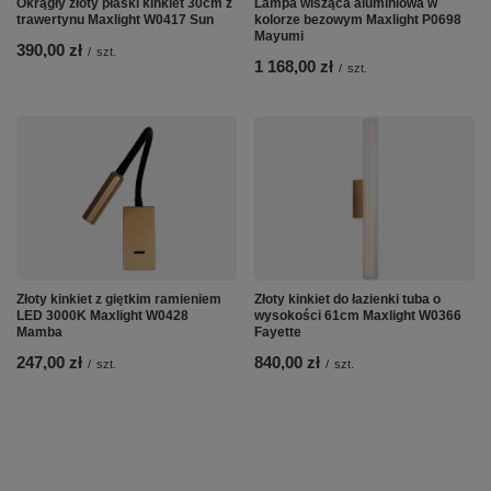
Okrągły złoty płaski kinkiet 30cm z
Lampa wisząca aluminiowa w
trawertynu Maxlight W0417 Sun
kolorze bezowym Maxlight P0698
Mayumi
390,00 zł
/
szt.
1 168,00 zł
/
szt.
Złoty kinkiet z giętkim ramieniem
Złoty kinkiet do łazienki tuba o
LED 3000K Maxlight W0428
wysokości 61cm Maxlight W0366
Mamba
Fayette
247,00 zł
840,00 zł
/
szt.
/
szt.