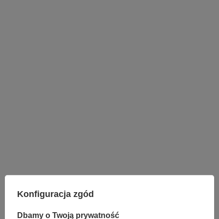
LAMPY WEWNĘTRZNE
KINKIETY NAD LUSTRO
Konfiguracja zgód
ŻYRANDOLE
LAMPKI NOCNE
Dbamy o Twoją prywatność
ŻYRANDOLE KRYSZTAŁOWE