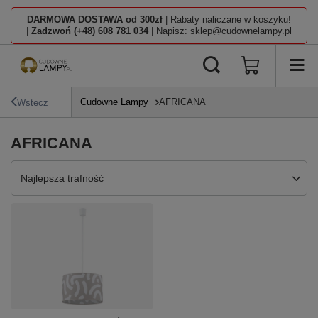
DARMOWA DOSTAWA od 300zł
| Rabaty naliczane w koszyku!
|
Zadzwoń (+48) 608 781 034
| Napisz: sklep@cudownelampy.pl
Cudowne Lampy
AFRICANA
Wstecz
AFRICANA
Zmień sortowanie
Najlepsza trafność