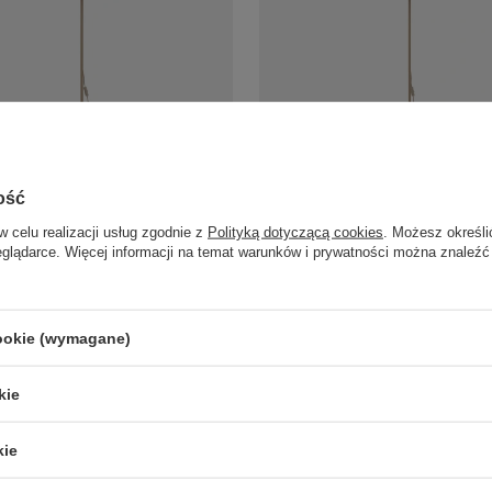
łogowa w kolorze sabia z
Lampa podłogowa w kolorze sab
ość
 45cm KALUM LEN 1xE27 Tk
WOOD + Juta średnica 45cm 1xE2
16223
Lighting 16225
w celu realizacji usług zgodnie z
Polityką dotyczącą cookies
. Możesz określi
709,00 zł
/
szt.
/
szt.
eglądarce. Więcej informacji na temat warunków i prywatności można znaleźć
cookie (wymagane)
LAMPY ZEWNĘTRZNE
PRODUCENCI
kie
SŁUPKI OGRODOWE
AZZARDO
AMPY OGRODOWE - WISZĄCE
ITALUX
MPY WISZĄCE - ZEWNĘTRZNE
MAYTONI
kie
MPY OGRODOWE - SUFITOWE
ARGON
LAMPY SOLARNE
REALITY