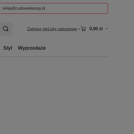
z: sklep@cudownelampy.pl
0,00 zł
Zaloguj się
Listy zakupowe
Styl
Wyprzedaże