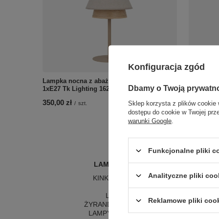
Konfiguracja zgód
Lampka nocna z abażurem z lnu KALUM
Lampa pod
Dbamy o Twoją prywatn
1xE27 Tk Lighting 16222
abażurem
Lighting 
350,00 zł
Sklep korzysta z plików cookie 
/
szt.
709,00 zł
dostępu do cookie w Twojej prz
warunki Google
.
Funkcjonalne pliki 
LAMPY WEWNĘTRZNE
Analityczne pliki coo
KINKIETY NAD LUSTRO
ŻYRANDOLE
L
LAMPKI NOCNE
LA
Reklamowe pliki coo
ŻYRANDOLE KRYSZTAŁOWE
LA
LAMPY WISZĄCE CZARNE