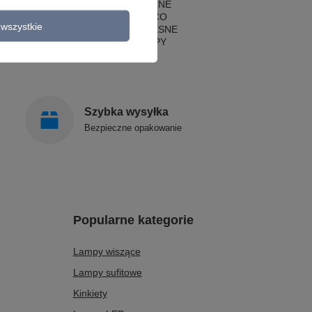
LAMPY KLASYCZNE
LAMPY ART DECO
wszystkie
LAMPY NOWOCZESNE
STYLOWE LAMPY
Szybka wysyłka
Bezpieczne opakowanie
Popularne kategorie
Lampy wiszące
Lampy sufitowe
Kinkiety