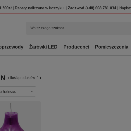
 300zł
| Rabaty naliczane w koszyku! |
Zadzwoń (+48) 608 781 034
| Napis
oprzewody
Żarówki LED
Producenci
Pomieszczenia
EN
( ilość produktów:
1
)
ortowanie
a trafność