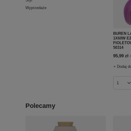
Styl
Wyprzedaże
BUREN L
1X60W E2
FIOLETOW
50314
95,99 zł
/
+ Dodaj d
Ilość p
Polecamy