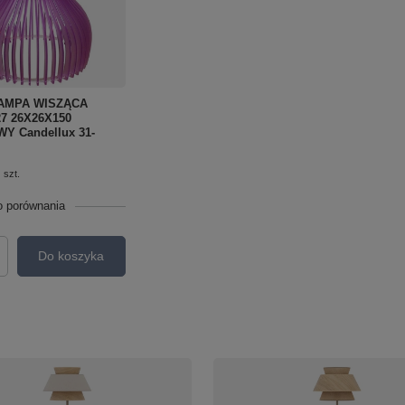
AMPA WISZĄCA
7 26X26X150
Y Candellux 31-
szt.
o porównania
Do koszyka
roduktów