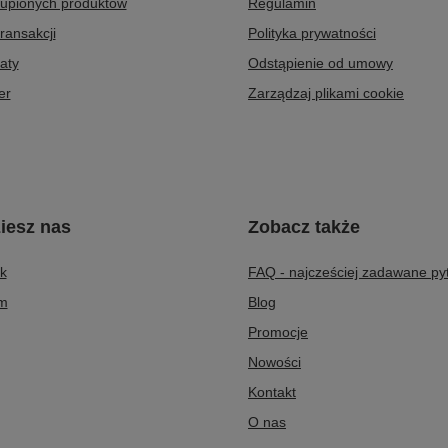
kupionych produktów
Regulamin
transakcji
Polityka prywatności
aty
Odstąpienie od umowy
er
Zarządzaj plikami cookie
iesz nas
Zobacz także
k
FAQ - najcześciej zadawane py
am
Blog
Promocje
Nowości
Kontakt
O nas