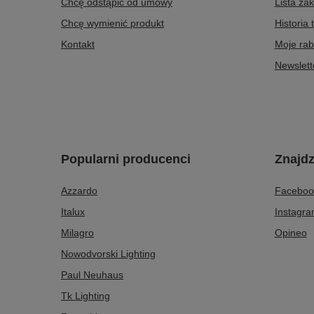
Chcę odstąpić od umowy
Lista za
Chcę wymienić produkt
Historia 
Kontakt
Moje rab
Newslett
Popularni producenci
Znajdz
Azzardo
Faceboo
Italux
Instagr
Milagro
Opineo
Nowodvorski Lighting
Paul Neuhaus
Tk Lighting