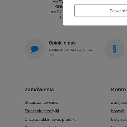
LAMPY WISZĄCE - OKRĘGI
KINKIETY DO SYPIALNI
Potwier
LAMPY SUFITOWE OKRĄGŁE
LAMPY WISZĄCE
Opinie o nas
sprawdź, co napisali o nas
inni
Zamówienia
Konto
Status zamówienia
Zarejestr
Śledzenie przesyłki
Koszyk
Chcę zareklamować produkt
Listy za