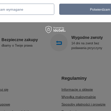
OPRAWY OGRODOWE
CANDELLUX
GIRLANDY OGRODOWE
SIGMA
dzam wymagane
Potwierdzam 
KINKIETY OGRODOWE
ALDEX
OŚWIETLENIE SCHODÓW
SOLLUX
ZEWNĘTRZNE
Wygodne zwroty
Bezpieczne zakupy
14 dni na zwrot bez
dbamy o Twoje prawa
podawania przyczyny
Regulaminy
uj się
Informacje o sklepie
Wysyłka maksymalnie
kupowe
Sposoby płatności i prowizje