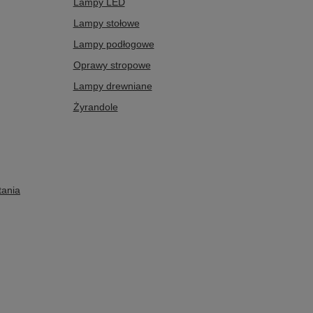
Lampy LED
Lampy stołowe
Lampy podłogowe
Oprawy stropowe
Lampy drewniane
Żyrandole
tania