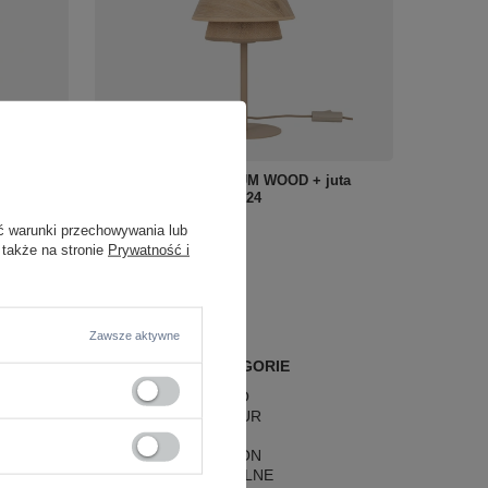
ia KALUM
Lampka stołowa KALUM WOOD + juta
7 Tk
1XE27 Tk Lighting 16224
350,00 zł
ć warunki przechowywania lub
/
szt.
 także na stronie
Prywatność i
Zawsze aktywne
POPULARNE KATEGORIE
LAMPY RETRO
LAMPY GLAMOUR
LAMPY BOHO
LAMPY HAMPTON
LAMPY RUSTYKALNE