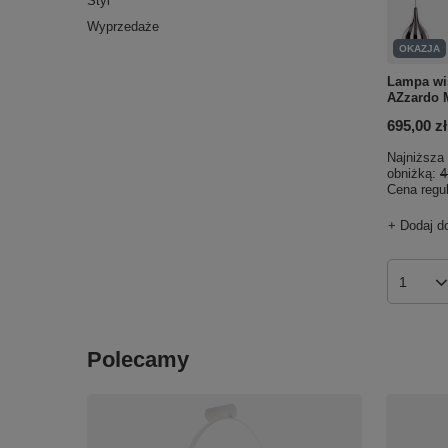
Styl
Wyprzedaże
OKAZJA
Lampa wi
AZzardo 
695,00 zł
Najniższa 
obniżką:
4
Cena regu
+ Dodaj d
Ilość p
Polecamy