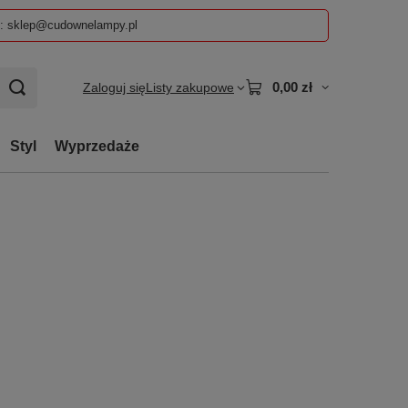
z: sklep@cudownelampy.pl
0,00 zł
Zaloguj się
Listy zakupowe
Styl
Wyprzedaże