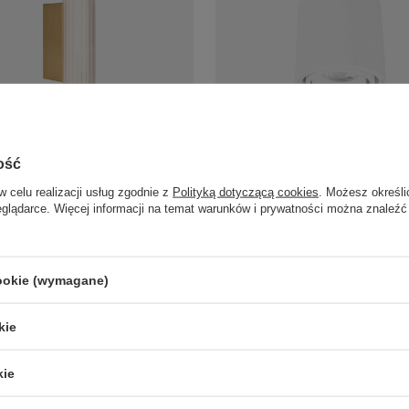
łoty łazienkowy - szklana tuba LED
Biała tuba sufitowa natynowa o śr
ość
4 Maxlight W0364 Fayette
7cm LED 3000K IP44 Maxlight C02
169,00 zł
w celu realizacji usług zgodnie z
Polityką dotyczącą cookies
. Możesz określi
/
szt.
/
szt.
eglądarce. Więcej informacji na temat warunków i prywatności można znaleźć
cookie (wymagane)
LAMPY ZEWNĘTRZNE
PRODUCENCI
kie
SŁUPKI OGRODOWE
AZZARDO
AMPY OGRODOWE - WISZĄCE
ITALUX
MPY WISZĄCE - ZEWNĘTRZNE
MAYTONI
kie
MPY OGRODOWE - SUFITOWE
ARGON
LAMPY SOLARNE
REALITY