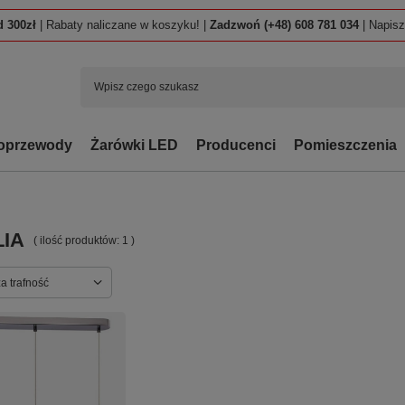
 300zł
| Rabaty naliczane w koszyku! |
Zadzwoń (+48) 608 781 034
| Napis
oprzewody
Żarówki LED
Producenci
Pomieszczenia
LIA
( ilość produktów:
1
)
ortowanie
a trafność