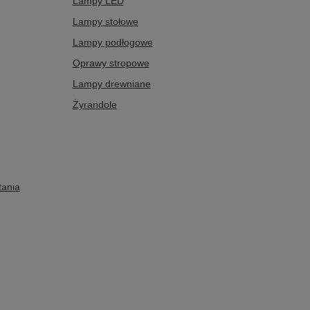
Lampy LED
Lampy stołowe
Lampy podłogowe
Oprawy stropowe
Lampy drewniane
Żyrandole
tania