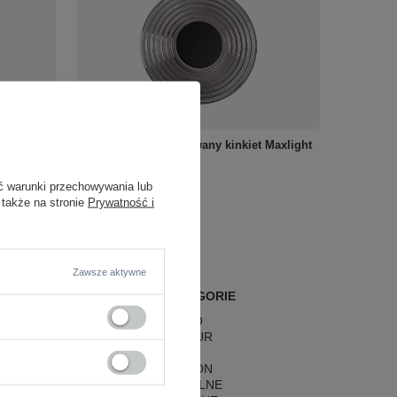
ednicy
Szklany okrągły ryflowany kinkiet Maxlight
56 Fix
W0474 Leonardo
299,00 zł
ć warunki przechowywania lub
/
szt.
 także na stronie
Prywatność i
Zawsze aktywne
POPULARNE KATEGORIE
LAMPY RETRO
LAMPY GLAMOUR
LAMPY BOHO
LAMPY HAMPTON
LAMPY RUSTYKALNE