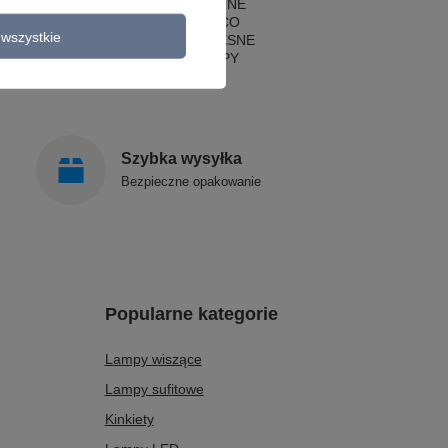
LAMPY KLASYCZNE
LAMPY ART DECO
wszystkie
LAMPY NOWOCZESNE
STYLOWE LAMPY
Szybka wysyłka
Bezpieczne opakowanie
Popularne kategorie
Lampy wiszące
Lampy sufitowe
Kinkiety