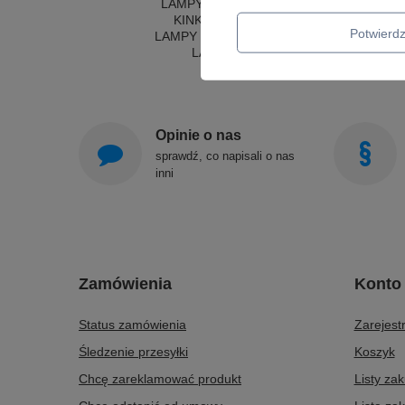
LAMPY WISZĄCE - OKRĘGI
KINKIETY DO SYPIALNI
Potwier
LAMPY SUFITOWE OKRĄGŁE
LAMPY WISZĄCE
Opinie o nas
sprawdź, co napisali o nas
inni
Zamówienia
Konto
Status zamówienia
Zarejestr
Śledzenie przesyłki
Koszyk
Chcę zareklamować produkt
Listy za