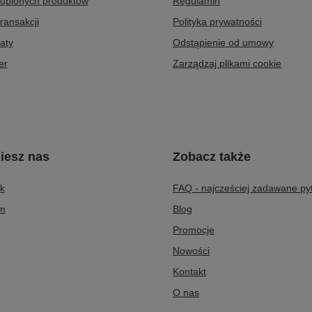
kupionych produktów
Regulamin
transakcji
Polityka prywatności
aty
Odstąpienie od umowy
er
Zarządzaj plikami cookie
iesz nas
Zobacz także
k
FAQ - najcześciej zadawane py
am
Blog
Promocje
Nowości
Kontakt
O nas