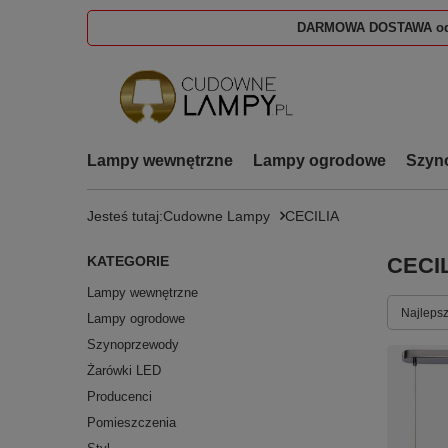
DARMOWA DOSTAWA od
Lampy wewnętrzne
Lampy ogrodowe
Szyn
Jesteś tutaj:
Cudowne Lampy
CECILIA
KATEGORIE
CECI
Lampy wewnętrzne
Zmień s
Najlepsz
Lampy ogrodowe
Szynoprzewody
Żarówki LED
Producenci
Pomieszczenia