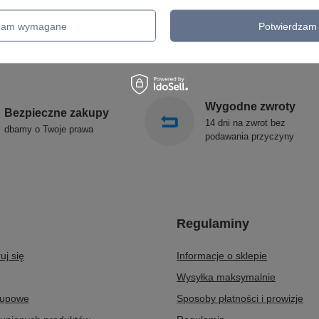
OPRAWY OGRODOWE
CANDELLUX
GIRLANDY OGRODOWE
SIGMA
dzam wymagane
Potwierdzam 
KINKIETY OGRODOWE
ALDEX
OŚWIETLENIE SCHODÓW
SOLLUX
ZEWNĘTRZNE
Wygodne zwroty
Bezpieczne zakupy
14 dni na zwrot bez
dbamy o Twoje prawa
podawania przyczyny
Regulaminy
uj się
Informacje o sklepie
Wysyłka maksymalnie
kupowe
Sposoby płatności i prowizje