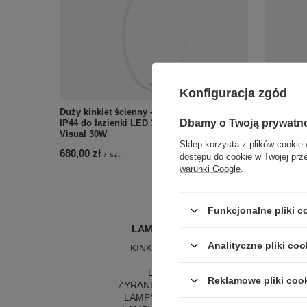
Konfiguracja zgód
Duży kinkiet ścienny - biały pierścień 80cm
Kinkiet z
Dbamy o Twoją prywatn
IP44 do łazienki LED 3000K Maxlight W0436
3000K IP4
Visual 30W
689,00 zł
Sklep korzysta z plików cookie 
680,00 zł
/
szt.
dostępu do cookie w Twojej prz
warunki Google
.
Funkcjonalne pliki 
LAMPY WEWNĘTRZNE
Analityczne pliki coo
KINKIETY NAD LUSTRO
ŻYRANDOLE
L
LAMPKI NOCNE
LA
Reklamowe pliki coo
ŻYRANDOLE KRYSZTAŁOWE
LA
LAMPY WISZĄCE CZARNE