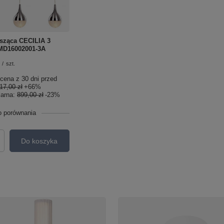
sząca CECILIA 3
MD16002001-3A
/
szt.
cena z 30 dni przed
17,00 zł
+66%
larna:
899,00 zł
-23%
o porównania
Do koszyka
roduktów