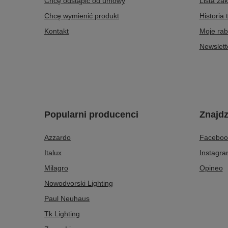
Chcę odstąpić od umowy
Lista za
Chcę wymienić produkt
Historia 
Kontakt
Moje rab
Newslett
Popularni producenci
Znajdz
Azzardo
Faceboo
Italux
Instagr
Milagro
Opineo
Nowodvorski Lighting
Paul Neuhaus
Tk Lighting