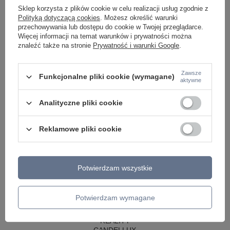
LAMPY WISZĄCE CZARNE
Sklep korzysta z plików cookie w celu realizacji usług zgodnie z
LAMPY WISZĄCE - OKRĘGI
Polityką dotyczącą cookies
. Możesz określić warunki
KINKIETY DO SYPIALNI
przechowywania lub dostępu do cookie w Twojej przeglądarce.
LAMPY SUFITOWE OKRĄGŁE
Więcej informacji na temat warunków i prywatności można
LAMPY WISZĄCE
znaleźć także na stronie
Prywatność i warunki Google
.
LAMPY ZEWNĘTRZNE
SŁUPKI OGRODOWE
Zawsze
Funkcjonalne pliki cookie (wymagane)
aktywne
LAMPY OGRODOWE - WISZĄCE
LAMPY WISZĄCE - ZEWNĘTRZNE
LAMPY OGRODOWE - SUFITOWE
Analityczne pliki cookie
LAMPY SOLARNE
OPRAWY OGRODOWE
Reklamowe pliki cookie
GIRLANDY OGRODOWE
KINKIETY OGRODOWE
OŚWIETLENIE SCHODÓW ZEWNĘTRZNE
Potwierdzam wszystkie
PRODUCENCI
AZZARDO
ITALUX
Potwierdzam wymagane
MAYTONI
ARGON
REALITY
CANDELLUX