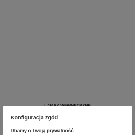
LAMPY WEWNĘTRZNE
KINKIETY NAD LUSTRO
Konfiguracja zgód
ŻYRANDOLE
LAMPKI NOCNE
ŻYRANDOLE KRYSZTAŁOWE
Dbamy o Twoją prywatność