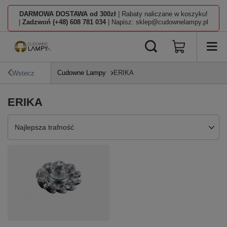
DARMOWA DOSTAWA od 300zł
| Rabaty naliczane w koszyku!
|
Zadzwoń (+48) 608 781 034
| Napisz: sklep@cudownelampy.pl
Cudowne Lampy
ERIKA
Wstecz
ERIKA
Zmień sortowanie
Najlepsza trafność