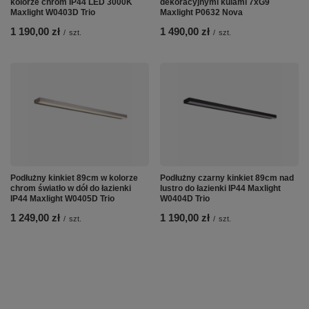
kolorze chrom IP44 LED 3000K
dekoracyjnymi kulami 7xG9
Maxlight W0403D Trio
Maxlight P0632 Nova
1 190,00 zł
1 490,00 zł
/
szt.
/
szt.
Podłużny kinkiet 89cm w kolorze
Podłużny czarny kinkiet 89cm nad
chrom światło w dół do łazienki
lustro do łazienki IP44 Maxlight
IP44 Maxlight W0405D Trio
W0404D Trio
1 249,00 zł
1 190,00 zł
/
szt.
/
szt.