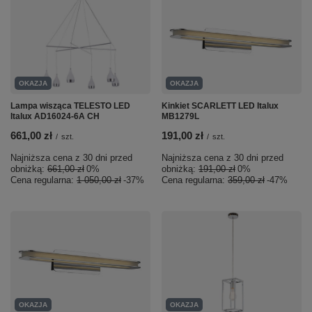
OKAZJA
OKAZJA
Lampa wisząca TELESTO LED
Kinkiet SCARLETT LED Italux
Italux AD16024-6A CH
MB1279L
661,00 zł
191,00 zł
/
szt.
/
szt.
Najniższa cena z 30 dni przed
Najniższa cena z 30 dni przed
obniżką:
661,00 zł
0%
obniżką:
191,00 zł
0%
Cena regularna:
1 050,00 zł
-37%
Cena regularna:
359,00 zł
-47%
OKAZJA
OKAZJA