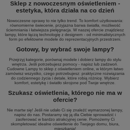
Sklep z nowoczesnym oświetleniem -
estetyka, która działa na co dzień
Nowoczesne oprawy to nie tylko trend. To komfort użytkowania:
równomierne świecenie, przyjazna barwa światła, możliwość
ściemniania i łatwiejsza pielęgnacja. W naszej ofercie znajdziesz
lampy, które łączą technologię z designem - od minimalistycznych
form po efektowne modele do reprezentacyjnych przestrzeni.
Gotowy, by wybrać swoje lampy?
Przejrzyj kategorie, porównaj modele i dobierz lampy do stylu
wnętrza. Jeśli potrzebujesz pomocy - napisz lub zadzwoń.
Cudowne Lampy to sklep z oświetleniem online, w którym łatwo
zamówisz wszystko, czego potrzebujesz: praktyczne rozwiązania
do codziennego życia i detale, które robią różnicę. Wybierz
komfort, estetykę i światło skrojone pod Twoje wnętrze.
Szukasz oświetlenia, którego nie ma w
ofercie?
Nie martw się! Jeśli nie udało Ci się znaleźć wymarzonej lampy,
napisz do nas. Postaramy się ją dla Ciebie sprowadzić i
zaoferować w bardzo atrakcyjnej cenie. Pomożemy Ci
skompletować idealne oświetlenie do Twojego domu, biura,
mieszkania!