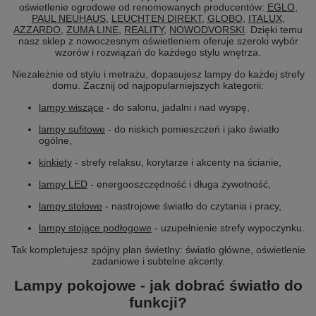
oświetlenie ogrodowe od renomowanych producentów:
EGLO
,
PAUL NEUHAUS
,
LEUCHTEN DIREKT
,
GLOBO
,
ITALUX
,
AZZARDO
,
ZUMA LINE
,
REALITY
,
NOWODVORSKI
. Dzięki temu
nasz sklep z nowoczesnym oświetleniem oferuje szeroki wybór
wzorów i rozwiązań do każdego stylu wnętrza.
Niezależnie od stylu i metrażu, dopasujesz lampy do każdej strefy
domu. Zacznij od najpopularniejszych kategorii:
lampy wiszące
- do salonu, jadalni i nad wyspę,
lampy sufitowe
- do niskich pomieszczeń i jako światło
ogólne,
kinkiety
- strefy relaksu, korytarze i akcenty na ścianie,
lampy LED
- energooszczędność i długa żywotność,
lampy stołowe
- nastrojowe światło do czytania i pracy,
lampy stojące podłogowe
- uzupełnienie strefy wypoczynku.
Tak kompletujesz spójny plan świetlny: światło główne, oświetlenie
zadaniowe i subtelne akcenty.
Lampy pokojowe - jak dobrać światło do
funkcji?