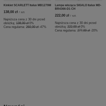
Kinkiet SCARLETT Italux MB1279M
Lampa wisząca SIGALO Italux MD-
BR4366-D1 CH
138,00 zł
/
szt.
222,00 zł
/
szt.
Najniższa cena z 30 dni przed
Najniższa cena z 30 dni przed
obniżką:
138,00 zł
0%
obniżką:
222,00 zł
0%
Cena regularna:
260,00 zł
-47%
Cena regularna:
277,00 zł
-20%