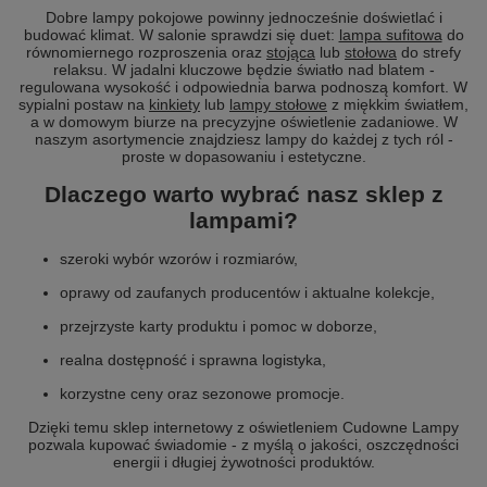
Dobre lampy pokojowe powinny jednocześnie doświetlać i
budować klimat. W salonie sprawdzi się duet:
lampa sufitowa
do
równomiernego rozproszenia oraz
stojąca
lub
stołowa
do strefy
relaksu. W jadalni kluczowe będzie światło nad blatem -
regulowana wysokość i odpowiednia barwa podnoszą komfort. W
sypialni postaw na
kinkiety
lub
lampy stołowe
z miękkim światłem,
a w domowym biurze na precyzyjne oświetlenie zadaniowe. W
naszym asortymencie znajdziesz lampy do każdej z tych ról -
proste w dopasowaniu i estetyczne.
Dlaczego warto wybrać nasz sklep z
lampami?
szeroki wybór wzorów i rozmiarów,
oprawy od zaufanych producentów i aktualne kolekcje,
przejrzyste karty produktu i pomoc w doborze,
realna dostępność i sprawna logistyka,
korzystne ceny oraz sezonowe promocje.
Dzięki temu sklep internetowy z oświetleniem Cudowne Lampy
pozwala kupować świadomie - z myślą o jakości, oszczędności
energii i długiej żywotności produktów.