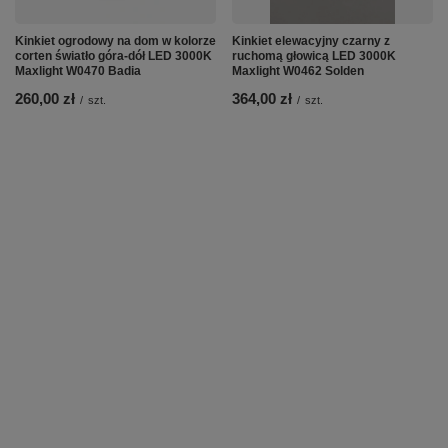
Kinkiet ogrodowy na dom w kolorze
Kinkiet elewacyjny czarny z
corten światło góra-dół LED 3000K
ruchomą głowicą LED 3000K
Maxlight W0470 Badia
Maxlight W0462 Solden
260,00 zł
364,00 zł
/
szt.
/
szt.