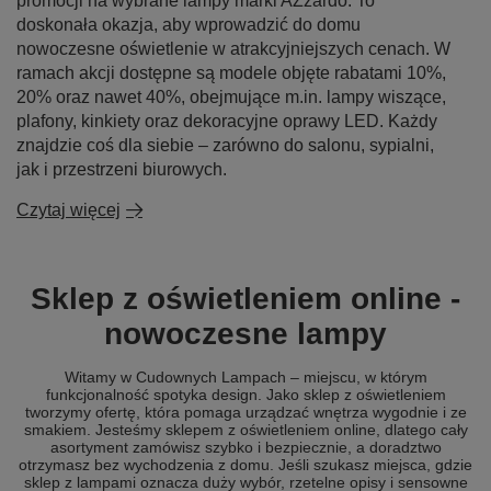
promocji na wybrane lampy marki AZzardo. To
doskonała okazja, aby wprowadzić do domu
nowoczesne oświetlenie w atrakcyjniejszych cenach. W
ramach akcji dostępne są modele objęte rabatami 10%,
20% oraz nawet 40%, obejmujące m.in. lampy wiszące,
plafony, kinkiety oraz dekoracyjne oprawy LED. Każdy
znajdzie coś dla siebie – zarówno do salonu, sypialni,
jak i przestrzeni biurowych.
Czytaj więcej
Sklep z oświetleniem online -
nowoczesne lampy
Witamy w Cudownych Lampach – miejscu, w którym
funkcjonalność spotyka design. Jako sklep z oświetleniem
tworzymy ofertę, która pomaga urządzać wnętrza wygodnie i ze
smakiem. Jesteśmy sklepem z oświetleniem online, dlatego cały
asortyment zamówisz szybko i bezpiecznie, a doradztwo
otrzymasz bez wychodzenia z domu. Jeśli szukasz miejsca, gdzie
sklep z lampami oznacza duży wybór, rzetelne opisy i sensowne