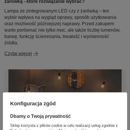
żarówką - które rozwiązanie wybrać?
Lampa ze zintegrowanym LED czy z żarówką – ten
wybór wpływa na wygląd oprawy, sposób użytkowania
oraz możliwość późniejszej naprawy. Przed zakupem
warto porównać nie tylko moc, ale także liczbę lumenów,
barwę, funkcję ściemniania, trwałość i wymienność
źródła.
Czytaj więcej
Konfiguracja zgód
Dbamy o Twoją prywatność
Sklep korzysta z plików cookie w celu realizacji usług zgodnie z