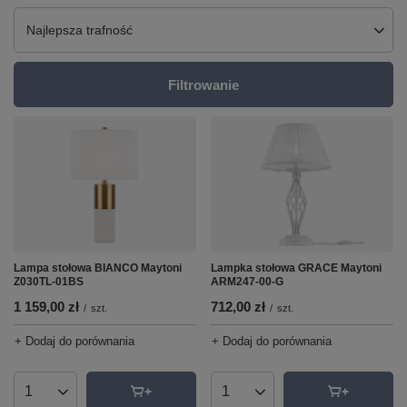
Zmień sortowanie
Najlepsza trafność
Filtrowanie
Lampa stołowa BIANCO Maytoni
Lampka stołowa GRACE Maytoni
Z030TL-01BS
ARM247-00-G
1 159,00 zł
712,00 zł
/
szt.
/
szt.
+ Dodaj do porównania
+ Dodaj do porównania
Ilość produktów
Ilość produktów