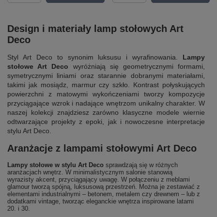
Design i materiały lamp stołowych Art
Deco
Styl Art Deco to synonim luksusu i wyrafinowania.
Lampy
stołowe Art Deco
wyróżniają się geometrycznymi formami,
symetrycznymi liniami oraz starannie dobranymi materiałami,
takimi jak mosiądz, marmur czy szkło. Kontrast połyskujących
powierzchni z matowymi wykończeniami tworzy kompozycje
przyciągające wzrok i nadające wnętrzom unikalny charakter. W
naszej kolekcji znajdziesz zarówno klasyczne modele wiernie
odtwarzające projekty z epoki, jak i nowoczesne interpretacje
stylu Art Deco.
Aranżacje z lampami stołowymi Art Deco
Lampy stołowe w stylu Art Deco
sprawdzają się w różnych
aranżacjach wnętrz. W minimalistycznym salonie stanowią
wyrazisty akcent, przyciągający uwagę. W połączeniu z meblami
glamour tworzą spójną, luksusową przestrzeń. Można je zestawiać z
elementami industrialnymi – betonem, metalem czy drewnem – lub z
dodatkami vintage, tworząc eleganckie wnętrza inspirowane latami
20. i 30.