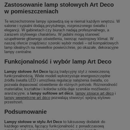
Zastosowanie lamp stołowych Art Deco
w pomieszczeniach
Te wszechstronne lampy sprawdzą się w niemal każdym wnętrzu. W
salonie i sypialni dodają przytulnego, rozproszonego światła i
elegancji. W gabinetach czy biurach nadają profesjonalnego, a
zarazem stylowego charakteru. W jadalni mogą stanowić
uzupełnienie głównego oświetlenia, tworząc nastrojowy klimat. W
naszej ofercie znajdziesz szeroki wybór modeli – od kompaktowych
lamp idealnych na niewielkie powierzchnie, po okazałe, dekoracyjne
lampy centralne.
Funkcjonalność i wybór lamp Art Deco
Lampy stołowe Art Deco
łączą tradycyjny styl z nowoczesną
funkcjonalnością. Wiele modeli wykorzystuje energooszczędne
źródła światła LED i umożliwia regulację natężenia światła, co
pozwala dopasować oświetlenie do różnych potrzeb. Różnorodność
materiałów, kształtów i kolorów szkła daje szerokie możliwości
aranżacyjne, a
lampy sufitowe art déco
,
lampy stojące art déco
i
lampy wewnętrzne art déco
pozwalają stworzyć spójną stylowo
przestrzeń.
Podsumowanie
Lampy stołowe w stylu Art Deco
to luksusowy dodatek do
każdego wnętrza, łączący funkcjonalność z ponadczasową