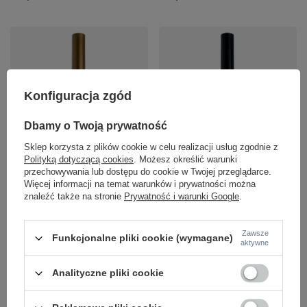
Konfiguracja zgód
Dbamy o Twoją prywatność
Cienka złota tuba natynkowa LED o
Cienka czarna tuba natynkowa
Sklep korzysta z plików cookie w celu realizacji usług zgodnie z
wysokości 27cm WIKING 18W CCT
LED o wysokości 27cm WIKING
Polityką dotyczącą cookies
. Możesz określić warunki
SWITCH GO Azzardo AZ5975
18W CCT SWITCH BK Azzardo
przechowywania lub dostępu do cookie w Twojej przeglądarce.
AZ5973
199,00 zł
/
szt.
Więcej informacji na temat warunków i prywatności można
189,00 zł
/
szt.
znaleźć także na stronie
Prywatność i warunki Google
.
Zawsze
Funkcjonalne pliki cookie (wymagane)
aktywne
Analityczne pliki cookie