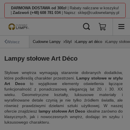
DARMOWA DOSTAWA od 300zł
| Rabaty naliczane w koszyku!
|
Zadzwoń (+48) 608 781 034
| Napisz: sklep@cudownelampy.pl
Cudowne Lampy
Styl
Lampy art déco
Lampy stołow
Wstecz
Lampy stołowe Art Déco
Stylowe wnętrza wymagają starannie dobranych dodatków,
które podkreślą charakter przestrzeni.
Lampy stołowe w stylu
Art Deco
to wyjątkowe elementy oświetlenia łączące
funkcjonalność z ponadczasową elegancją lat 20. i 30. XX
wieku. Geometryczne kształty, luksusowe materiały i
wyrafinowane detale czynią je nie tylko źródłem światła, ale
również prawdziwymi dziełami sztuki użytkowej. W naszej
ofercie znajdziesz
lampy stołowe Art Deco
idealne zarówno do
klasycznych, jak i nowoczesnych wnętrz, dodając im szyku i
luksusowego charakteru.