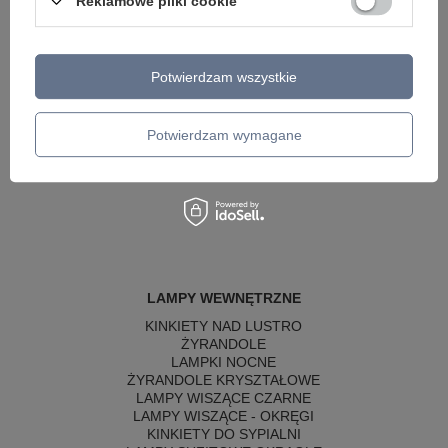
Reklamowe pliki cookie
Potwierdzam wszystkie
Potwierdzam wymagane
LAMPY WEWNĘTRZNE
KINKIETY NAD LUSTRO
ŻYRANDOLE
LAMPKI NOCNE
ŻYRANDOLE KRYSZTAŁOWE
LAMPY WISZĄCE CZARNE
LAMPY WISZĄCE - OKRĘGI
KINKIETY DO SYPIALNI