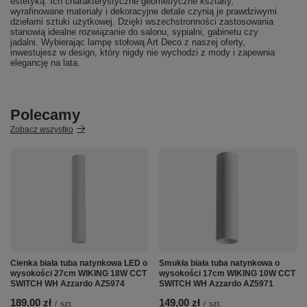
estetyką. Ich charakterystyczne geometryczne kształty,
wyrafinowane materiały i dekoracyjne detale czynią je prawdziwymi
dziełami sztuki użytkowej. Dzięki wszechstronności zastosowania
stanowią idealne rozwiązanie do salonu, sypialni, gabinetu czy
jadalni. Wybierając lampę stołową Art Deco z naszej oferty,
inwestujesz w design, który nigdy nie wychodzi z mody i zapewnia
elegancję na lata.
Polecamy
Zobacz wszystko
Cienka biała tuba natynkowa LED o
Smukła biała tuba natynkowa o
wysokości 27cm WIKING 18W CCT
wysokości 17cm WIKING 10W CCT
SWITCH WH Azzardo AZ5974
SWITCH WH Azzardo AZ5971
189,00 zł
149,00 zł
/
szt.
/
szt.