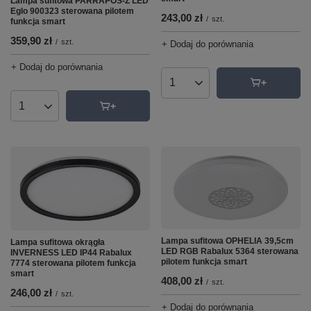
Lampa sufitowa PARRAPOS-Z LED
Eglo 900323 sterowana pilotem
243,00 zł
/
szt.
funkcja smart
359,90 zł
/
szt.
+ Dodaj do porównania
+ Dodaj do porównania
Ilość produktów
Ilość produktów
Lampa sufitowa OPHELIA 39,5cm
Lampa sufitowa okrągła
LED RGB Rabalux 5364 sterowana
INVERNESS LED IP44 Rabalux
pilotem funkcja smart
7774 sterowana pilotem funkcja
smart
408,00 zł
/
szt.
246,00 zł
/
szt.
+ Dodaj do porównania