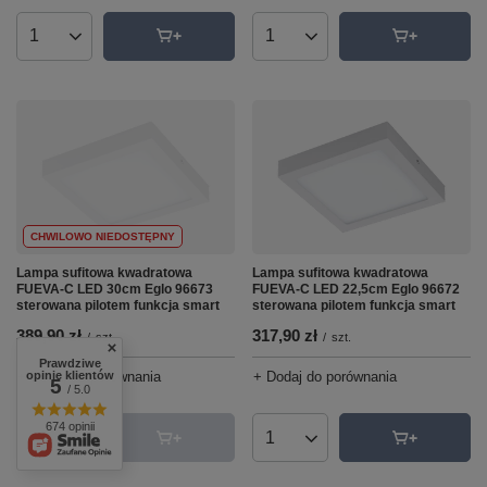
Ilość produktów
Ilość produktów
CHWILOWO NIEDOSTĘPNY
Lampa sufitowa kwadratowa
Lampa sufitowa kwadratowa
FUEVA-C LED 30cm Eglo 96673
FUEVA-C LED 22,5cm Eglo 96672
sterowana pilotem funkcja smart
sterowana pilotem funkcja smart
389,90 zł
317,90 zł
/
szt.
/
szt.
Prawdziwe
opinie klientów
+ Dodaj do porównania
+ Dodaj do porównania
5
/ 5.0
674 opinii
Ilość produktów
Ilość produktów