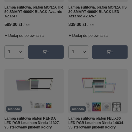
Lampa sufitowa, plafon MONZA II R
Lampa sufitowa, plafon MONZA II S
50 SMART 4000K BLACK Azzardo
30 SMART 4000K BLACK LED
AZ3247
Azzardo AZ3267
599,00 zł
339,00 zł
/
szt.
/
szt.
+ Dodaj do porównania
+ Dodaj do porównania
Ilość produktów
Ilość produktów
OKAZJA
OKAZJA
Lampa sufitowa plafon RENDA
Lampa sufitowa plafon FELIX60
LED RGB Leuchten Direkt 11327-
LED RGB Leuchten Direkt 14634-
95 sterowany pilotem kolory
55 sterowany pilotem kolory