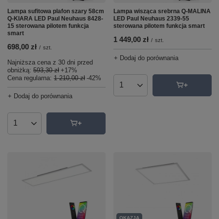
Lampa sufitowa plafon szary 58cm
Lampa wisząca srebrna Q-MALINA
Q-KIARA LED Paul Neuhaus 8428-
LED Paul Neuhaus 2339-55
15 sterowana pilotem funkcja
sterowana pilotem funkcja smart
smart
1 449,00 zł
/
szt.
698,00 zł
/
szt.
+ Dodaj do porównania
Najniższa cena z 30 dni przed
obniżką:
593,30 zł
+17%
Cena regularna:
1 210,00 zł
-42%
Ilość produktów
+ Dodaj do porównania
Ilość produktów
OKAZJA