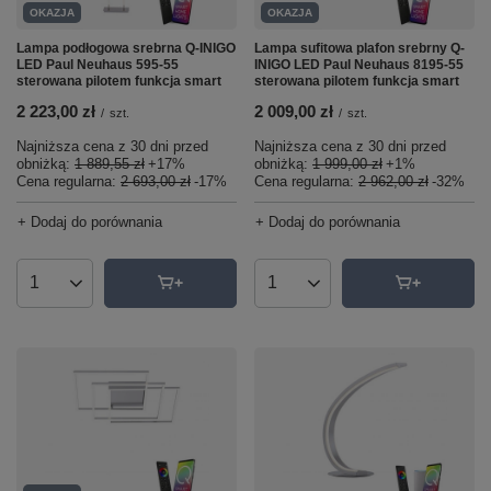
OKAZJA
OKAZJA
Lampa podłogowa srebrna Q-INIGO
Lampa sufitowa plafon srebrny Q-
LED Paul Neuhaus 595-55
INIGO LED Paul Neuhaus 8195-55
sterowana pilotem funkcja smart
sterowana pilotem funkcja smart
2 223,00 zł
2 009,00 zł
/
szt.
/
szt.
Najniższa cena z 30 dni przed
Najniższa cena z 30 dni przed
obniżką:
1 889,55 zł
+17%
obniżką:
1 999,00 zł
+1%
Cena regularna:
2 693,00 zł
-17%
Cena regularna:
2 962,00 zł
-32%
+ Dodaj do porównania
+ Dodaj do porównania
Ilość produktów
Ilość produktów