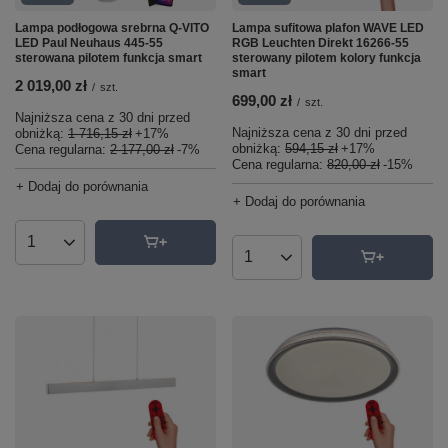
Lampa podłogowa srebrna Q-VITO
Lampa sufitowa plafon WAVE LED
LED Paul Neuhaus 445-55
RGB Leuchten Direkt 16266-55
sterowana pilotem funkcja smart
sterowany pilotem kolory funkcja
smart
2 019,00 zł
/
szt.
699,00 zł
/
szt.
Najniższa cena z 30 dni przed
Najniższa cena z 30 dni przed
obniżką:
1 716,15 zł
+17%
obniżką:
594,15 zł
+17%
Cena regularna:
2 177,00 zł
-7%
Cena regularna:
820,00 zł
-15%
+ Dodaj do porównania
+ Dodaj do porównania
Ilość produktów
Ilość produktów