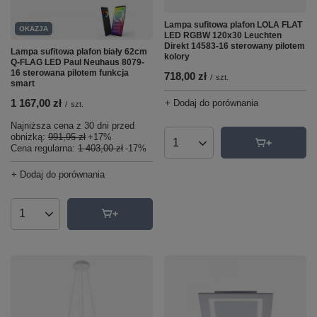
Lampa sufitowa plafon LOLA FLAT
OKAZJA
LED RGBW 120x30 Leuchten
Direkt 14583-16 sterowany pilotem
Lampa sufitowa plafon biały 62cm
kolory
Q-FLAG LED Paul Neuhaus 8079-
16 sterowana pilotem funkcja
718,00 zł
/
szt.
smart
1 167,00 zł
+ Dodaj do porównania
/
szt.
Najniższa cena z 30 dni przed
obniżką:
991,95 zł
+17%
Ilość produktów
Cena regularna:
1 403,00 zł
-17%
+ Dodaj do porównania
Ilość produktów