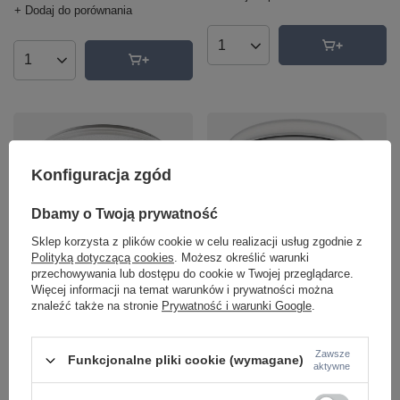
+ Dodaj do porównania
Ilość produktów
Ilość produktów
Konfiguracja zgód
Dbamy o Twoją prywatność
Lampa sufitowa EVEREST LED
Lampa sufitowa OPHELIA 60cm
RGB Rabalux 3510 sterowana
Sklep korzysta z plików cookie w celu realizacji usług zgodnie z
LED RGB Rabalux 5365 sterowana
pilotem funkcja smart
Polityką dotyczącą cookies
. Możesz określić warunki
pilotem funkcja smart
przechowywania lub dostępu do cookie w Twojej przeglądarce.
706,00 zł
/
szt.
733,00 zł
/
szt.
Więcej informacji na temat warunków i prywatności można
znaleźć także na stronie
Prywatność i warunki Google
.
+ Dodaj do porównania
+ Dodaj do porównania
Zawsze
Funkcjonalne pliki cookie (wymagane)
aktywne
Ilość produktów
Ilość produktów