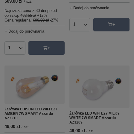
509,00 zł
/
szt.
+ Dodaj do porównania
Najniższa cena z 30 dni przed
obniżką:
432,65 zł
+17%
Cena regularna:
699,00 zł
-27%
Ilość produktów
+ Dodaj do porównania
Ilość produktów
Żarówka EDISON LED WIFI E27
Żarówka LED WIFI E27 MILKY
AMBER 7W SMART Azzardo
WHITE 7W SMART Azzardo
AZ3210
AZ3209
49,00 zł
/
szt.
49,00 zł
/
szt.