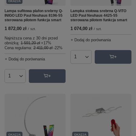
OKAZJA
Lampa sufitowa plafon srebrny Q-
Lampka stołowa srebrna Q-VITO
INIGO LED Paul Neuhaus 8196-55
LED Paul Neuhaus 4425-55
sterowana pilotem funkcja smart
sterowana pilotem funkcja smart
1 872,00 zł
1 074,00 zł
/
szt.
/
szt.
Najniższa cena z 30 dni przed
+ Dodaj do porównania
obniżką:
1 591,20 zł
+17%
Cena regularna:
2 411,00 zł
-22%
+ Dodaj do porównania
Ilość produktów
Ilość produktów
OKAZJA
OKAZJA