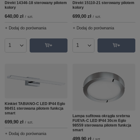
Direkt 14346-18 sterowany pilotem
Direkt 15110-21 sterowany pilotem
kolory
kolory
640,00 zł
699,00 zł
/
szt.
/
szt.
+ Dodaj do porównania
+ Dodaj do porównania
Ilość produktów
Ilość produktów
Kinkiet TABIANO-C LED IP44 Eglo
98451 sterowana pilotem funkcja
smart
Lampa sufitowa okrągła srebrna
FUEVA-C LED IP44 30cm Eglo
699,90 zł
/
szt.
98559 sterowana pilotem funkcja
smart
+ Dodaj do porównania
499,90 zł
/
szt.