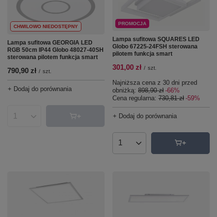
PROMOCJA
CHWILOWO NIEDOSTĘPNY
Lampa sufitowa SQUARES LED
Lampa sufitowa GEORGIA LED
Globo 67225-24FSH sterowana
RGB 50cm IP44 Globo 48027-40SH
pilotem funkcja smart
sterowana pilotem funkcja smart
301,00 zł
/
szt.
790,90 zł
/
szt.
Najniższa cena z 30 dni przed
+ Dodaj do porównania
obniżką:
898,90 zł
-66%
Cena regularna:
730,81 zł
-59%
+ Dodaj do porównania
Ilość produktów
Ilość produktów