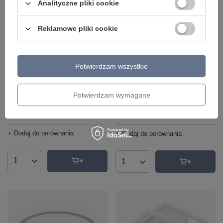
Analityczne pliki cookie
Reklamowe pliki cookie
Potwierdzam wszystkie
Lampa sufitowa EDDIE LED Globo
Lampa sufitowa KIQUE LED Globo
48413-40SH sterowana pilotem
48547SH sterowana pilotem
Potwierdzam wymagane
funkcja smart
funkcja smart
494,90 zł
874,90 zł
/
szt.
/
szt.
+ Dodaj do porównania
+ Dodaj do porównania
Ilość produktów
Ilość produktów