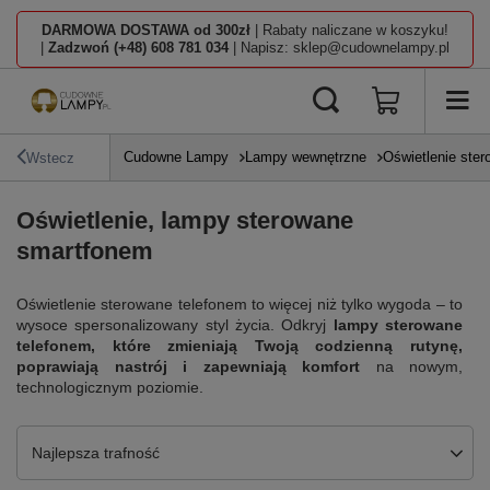
DARMOWA DOSTAWA od 300zł
| Rabaty naliczane w koszyku!
|
Zadzwoń (+48) 608 781 034
| Napisz: sklep@cudownelampy.pl
Cudowne Lampy
Lampy wewnętrzne
Oświetlenie ster
Wstecz
Oświetlenie, lampy sterowane
smartfonem
Oświetlenie sterowane telefonem to więcej niż tylko wygoda – to
wysoce spersonalizowany styl życia. Odkryj
lampy sterowane
telefonem, które zmieniają Twoją codzienną rutynę,
poprawiają nastrój i zapewniają komfort
na nowym,
technologicznym poziomie.
Zmień sortowanie
Najlepsza trafność