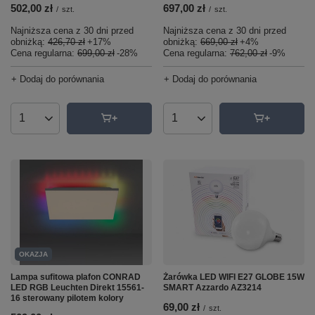
502,00 zł
697,00 zł
/
szt.
/
szt.
Najniższa cena z 30 dni przed
Najniższa cena z 30 dni przed
obniżką:
426,70 zł
+17%
obniżką:
669,00 zł
+4%
Cena regularna:
699,00 zł
-28%
Cena regularna:
762,00 zł
-9%
+ Dodaj do porównania
+ Dodaj do porównania
Ilość produktów
Ilość produktów
OKAZJA
Żarówka LED WIFI E27 GLOBE 15W
Lampa sufitowa plafon CONRAD
SMART Azzardo AZ3214
LED RGB Leuchten Direkt 15561-
16 sterowany pilotem kolory
69,00 zł
/
szt.