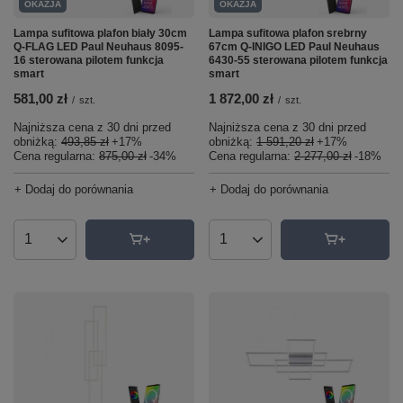
OKAZJA
OKAZJA
Lampa sufitowa plafon biały 30cm
Lampa sufitowa plafon srebrny
Q-FLAG LED Paul Neuhaus 8095-
67cm Q-INIGO LED Paul Neuhaus
16 sterowana pilotem funkcja
6430-55 sterowana pilotem funkcja
smart
smart
581,00 zł
1 872,00 zł
/
szt.
/
szt.
Najniższa cena z 30 dni przed
Najniższa cena z 30 dni przed
obniżką:
493,85 zł
+17%
obniżką:
1 591,20 zł
+17%
Cena regularna:
875,00 zł
-34%
Cena regularna:
2 277,00 zł
-18%
+ Dodaj do porównania
+ Dodaj do porównania
Ilość produktów
Ilość produktów