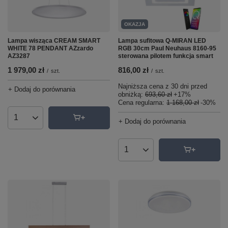
OKAZJA
Lampa wisząca CREAM SMART
Lampa sufitowa Q-MIRAN LED
WHITE 78 PENDANT AZzardo
RGB 30cm Paul Neuhaus 8160-95
AZ3287
sterowana pilotem funkcja smart
1 979,00 zł
816,00 zł
/
szt.
/
szt.
Najniższa cena z 30 dni przed
+ Dodaj do porównania
obniżką:
693,60 zł
+17%
Cena regularna:
1 168,00 zł
-30%
Ilość produktów
+ Dodaj do porównania
Ilość produktów