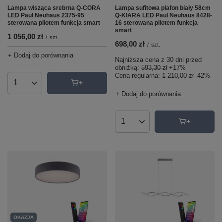
Lampa wisząca srebrna Q-CORA
Lampa sufitowa plafon biały 58cm
LED Paul Neuhaus 2375-95
Q-KIARA LED Paul Neuhaus 8428-
sterowana pilotem funkcja smart
16 sterowana pilotem funkcja
smart
1 056,00 zł
/
szt.
698,00 zł
/
szt.
+ Dodaj do porównania
Najniższa cena z 30 dni przed
obniżką:
593,30 zł
+17%
Cena regularna:
1 210,00 zł
-42%
Ilość produktów
+ Dodaj do porównania
Ilość produktów
OKAZJA