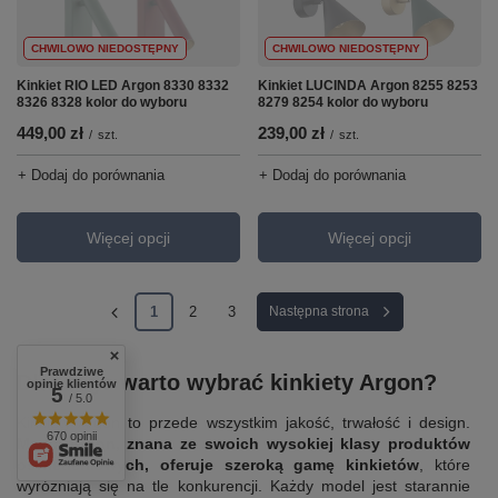
CHWILOWO NIEDOSTĘPNY
CHWILOWO NIEDOSTĘPNY
Kinkiet RIO LED Argon 8330 8332
Kinkiet LUCINDA Argon 8255 8253
8326 8328 kolor do wyboru
8279 8254 kolor do wyboru
449,00 zł
239,00 zł
/
szt.
/
szt.
+ Dodaj do porównania
+ Dodaj do porównania
Więcej opcji
Więcej opcji
1
2
3
Następna strona
Prawdziwe
Dlaczego warto wybrać kinkiety Argon?
opinie klientów
5
/ 5.0
Kinkiety Argon to przede wszystkim jakość, trwałość i design.
670 opinii
Marka Argon, znana ze swoich wysokiej klasy produktów
oświetleniowych, oferuje szeroką gamę kinkietów
, które
wyróżniają się na tle konkurencji. Każdy model jest starannie