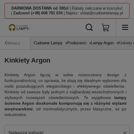
DARMOWA DOSTAWA od 300zł
| Rabaty naliczane w koszyku!
|
Zadzwoń (+48) 608 781 034
| Napisz: sklep@cudownelampy.pl
Cudowne Lampy
Producenci
Lampy Argon
Kinkiety
Wstecz
Kinkiety Argon
Kinkiety Argon łączą w sobie nowoczesny design z
funkcjonalnością, co sprawia, że stają się idealnym wyborem dla
osób poszukujących eleganckiego i efektywnego oświetlenia.
Kinkiety od zawsze były jednym z najbardziej wszechstronnych i
stylowych rozwiązań oświetleniowych. Te wyjątkowe
lampy
ścienne Argon doskonale komponują się z różnymi stylami
wnętrzarskimi
, od minimalistycznych, przez klasyczne, aż po
industrialne.
Zmień sortowanie
Najlepsza trafność