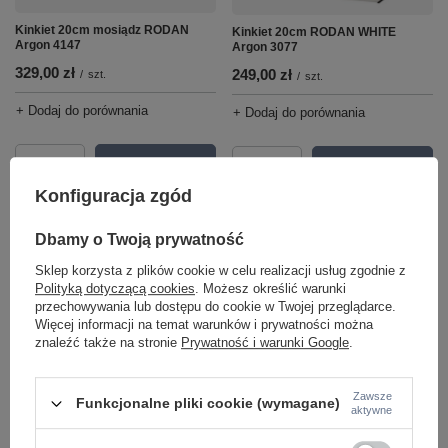
Kinkiet 20cm mosiądz RODAN
Kinkiet 20cm RODAN WHITE
Argon 4147
Argon 3077
329,00 zł
249,00 zł
/
szt.
/
szt.
+ Dodaj do porównania
+ Dodaj do porównania
Ilość produktów
Ilość produktów
Konfiguracja zgód
Dbamy o Twoją prywatność
Sklep korzysta z plików cookie w celu realizacji usług zgodnie z
Polityką dotyczącą cookies
. Możesz określić warunki
przechowywania lub dostępu do cookie w Twojej przeglądarce.
Więcej informacji na temat warunków i prywatności można
znaleźć także na stronie
Prywatność i warunki Google
.
Kinkiet ROCKSTAR Argon 4758
Kinkiet ROCKSTAR Argon 4743
Zawsze
Funkcjonalne pliki cookie (wymagane)
aktywne
285,00 zł
389,00 zł
/
szt.
/
szt.