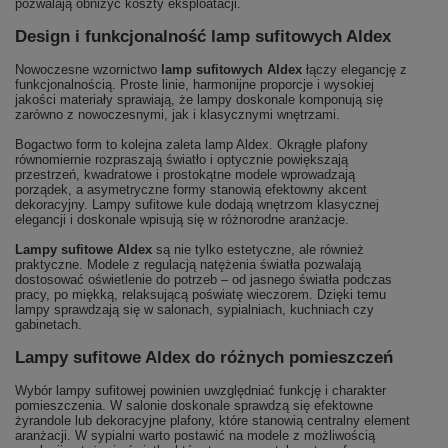
pozwalają obniżyć koszty eksploatacji.
Design i funkcjonalność lamp sufitowych Aldex
Nowoczesne wzornictwo
lamp sufitowych Aldex
łączy elegancję z
funkcjonalnością. Proste linie, harmonijne proporcje i wysokiej
jakości materiały sprawiają, że lampy doskonale komponują się
zarówno z nowoczesnymi, jak i klasycznymi wnętrzami.
Bogactwo form to kolejna zaleta lamp Aldex. Okrągłe plafony
równomiernie rozpraszają światło i optycznie powiększają
przestrzeń, kwadratowe i prostokątne modele wprowadzają
porządek, a asymetryczne formy stanowią efektowny akcent
dekoracyjny. Lampy sufitowe kule dodają wnętrzom klasycznej
elegancji i doskonale wpisują się w różnorodne aranżacje.
Lampy sufitowe Aldex
są nie tylko estetyczne, ale również
praktyczne. Modele z regulacją natężenia światła pozwalają
dostosować oświetlenie do potrzeb – od jasnego światła podczas
pracy, po miękką, relaksującą poświatę wieczorem. Dzięki temu
lampy sprawdzają się w salonach, sypialniach, kuchniach czy
gabinetach.
Lampy sufitowe Aldex do różnych pomieszczeń
Wybór lampy sufitowej powinien uwzględniać funkcję i charakter
pomieszczenia. W salonie doskonale sprawdzą się efektowne
żyrandole lub dekoracyjne plafony, które stanowią centralny element
aranżacji. W sypialni warto postawić na modele z możliwością