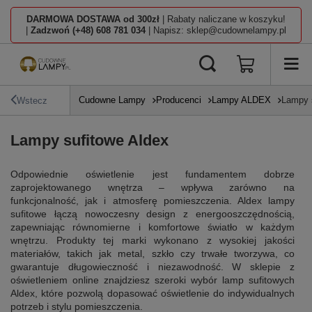
DARMOWA DOSTAWA od 300zł
| Rabaty naliczane w koszyku!
|
Zadzwoń (+48) 608 781 034
| Napisz: sklep@cudownelampy.pl
Cudowne Lampy
Producenci
Lampy ALDEX
Lampy 
Wstecz
Lampy sufitowe Aldex
Odpowiednie oświetlenie jest fundamentem dobrze
zaprojektowanego wnętrza – wpływa zarówno na
funkcjonalność, jak i atmosferę pomieszczenia. Aldex lampy
sufitowe łączą nowoczesny design z energooszczędnością,
zapewniając równomierne i komfortowe światło w każdym
wnętrzu. Produkty tej marki wykonano z wysokiej jakości
materiałów, takich jak metal, szkło czy trwałe tworzywa, co
gwarantuje długowieczność i niezawodność. W sklepie z
oświetleniem online znajdziesz szeroki wybór lamp sufitowych
Aldex, które pozwolą dopasować oświetlenie do indywidualnych
potrzeb i stylu pomieszczenia.