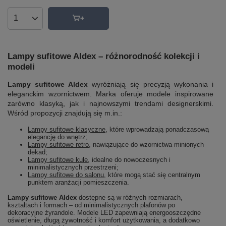
Ilość produktów
Lampy sufitowe Aldex – różnorodność kolekcji i
modeli
Lampy sufitowe Aldex
wyróżniają się precyzją wykonania i
eleganckim wzornictwem. Marka oferuje modele inspirowane
zarówno klasyką, jak i najnowszymi trendami designerskimi.
Wśród propozycji znajdują się m.in.:
Lampy sufitowe klasyczne
, które wprowadzają ponadczasową
elegancję do wnętrz;
Lampy sufitowe retro
, nawiązujące do wzornictwa minionych
dekad;
Lampy sufitowe kule
, idealne do nowoczesnych i
minimalistycznych przestrzeni;
Lampy sufitowe do salonu
, które mogą stać się centralnym
punktem aranżacji pomieszczenia.
Lampy sufitowe Aldex
dostępne są w różnych rozmiarach,
kształtach i formach – od minimalistycznych plafonów po
dekoracyjne żyrandole. Modele LED zapewniają energooszczędne
oświetlenie, długą żywotność i komfort użytkowania, a dodatkowo