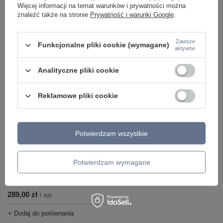
BLACK Aldex 1047PL_E
Więcej informacji na temat warunków i prywatności można
495,00 zł
379,00 zł
/
szt.
znaleźć także na stronie
Prywatność i warunki Google
.
/
szt.
+ Dodaj do porównania
+ Dodaj do porównania
Zawsze
Funkcjonalne pliki cookie (wymagane)
aktywne
Ilość produktów
Ilość produktów
Analityczne pliki cookie
Reklamowe pliki cookie
Potwierdzam wszystkie
Potwierdzam wymagane
Lampa sufitowa oprawa spot BOT
BLACK Aldex 1047PL_H
289,00 zł
/
szt.
+ Dodaj do porównania