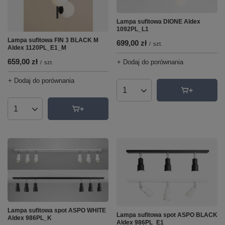
Lampa sufitowa DIONE Aldex
1092PL_L1
Lampa sufitowa FIN 3 BLACK M
699,00 zł
/
szt.
Aldex 1120PL_E1_M
659,00 zł
+ Dodaj do porównania
/
szt.
+ Dodaj do porównania
Ilość produktów
Ilość produktów
Lampa sufitowa spot ASPO WHITE
Lampa sufitowa spot ASPO BLACK
Aldex 986PL_K
Aldex 986PL_E1