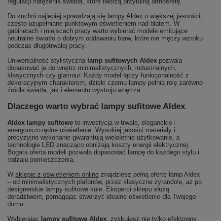
regulacji natężenia światła, które tworzą przytulną atmosferę.
Do kuchni najlepiej sprawdzają się lampy Aldex o większej jasności,
często uzupełniane punktowym oświetleniem nad blatem. W
gabinetach i miejscach pracy warto wybierać modele emitujące
neutralne światło o dobrym oddawaniu barw, które nie męczy wzroku
podczas długotrwałej pracy.
Uniwersalność stylistyczna
lamp sufitowych Aldex
pozwala
dopasować je do wnętrz minimalistycznych, industrialnych,
klasycznych czy glamour. Każdy model łączy funkcjonalność z
dekoracyjnym charakterem, dzięki czemu lampy pełnią rolę zarówno
źródła światła, jak i elementu wystroju wnętrza.
Dlaczego warto wybrać lampy sufitowe Aldex
Aldex lampy sufitowe
to inwestycja w trwałe, eleganckie i
energooszczędne oświetlenie. Wysokiej jakości materiały i
precyzyjne wykonanie gwarantują wieloletnie użytkowanie, a
technologie LED znacząco obniżają koszty energii elektrycznej.
Bogata oferta modeli pozwala dopasować lampę do każdego stylu i
rodzaju pomieszczenia.
W
sklepie z oświetleniem online
znajdziesz pełną ofertę lamp Aldex
– od minimalistycznych plafonów, przez klasyczne żyrandole, aż po
designerskie lampy sufitowe kule. Eksperci sklepu służą
doradztwem, pomagając stworzyć idealne oświetlenie dla Twojego
domu.
Wybierając
lampy sufitowe Aldex
, zyskujesz nie tylko efektowny