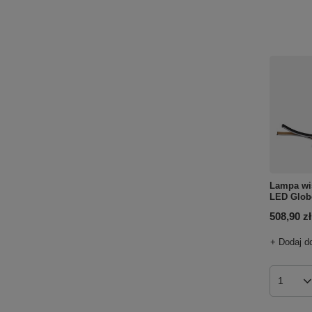
Lampa w
LED Glob
508,90 zł
+ Dodaj d
Ilość p