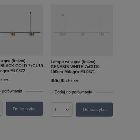
ząca (listwa)
Lampa wisząca (listwa)
 BLACK GOLD 7xGU10
GENESIS WHITE 7xGU10
lagro ML0372
150cm Milagro ML0371
485,00 zł
/
szt.
/
szt.
o porównania
+ Dodaj do porównania
Do koszyka
Do koszyka
roduktów
Ilość produktów