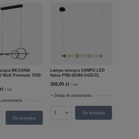
Lampa wisząca SANPO LED
sząca MESSINA
Italux PND-26384-3-GD-CL
D Wofi Premium 7030-
356,00 zł
/
szt.
zł
/
szt.
+ Dodaj do porównania
o porównania
Do koszyka
Ilość produktów
Do koszyka
roduktów