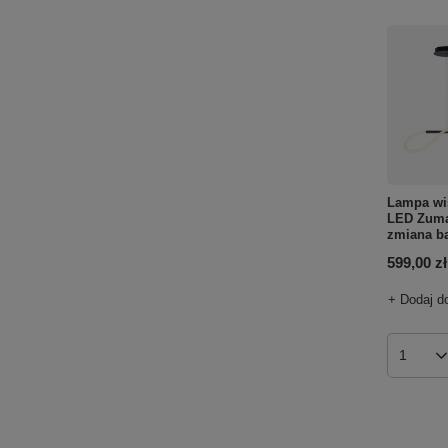
Lampa wi
LED Zuma
zmiana ba
599,00 zł
+ Dodaj d
Ilość p