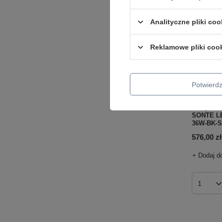
Analityczne pliki coo
Reklamowe pliki coo
Potwier
Lampa wi
SONTE LE
36W-BK-
576,00 zł
+ Dodaj d
Ilość p