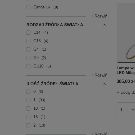
Candellux
8
+ Rozwiń
RODZAJ ŹRÓDŁA ŚWIATŁA
E14
4
G13
4
G4
1
G9
2
GU10
6
Lampa w
LED Mila
+ Rozwiń
385,00 zł
ILOŚĆ ŹRÓDEŁ ŚWIATŁA
0
3
+ Dodaj d
1
93
10
1
Ilość p
16
1
2
13
+ Rozwiń