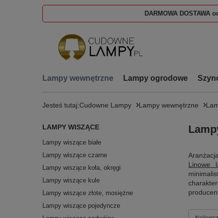
DARMOWA DOSTAWA od
Lampy wewnętrzne
Lampy ogrodowe
Szyn
Jesteś tutaj:
Cudowne Lampy
Lampy wewnętrzne
Lam
LAMPY WISZĄCE
Lampy
Lampy wiszące białe
Lampy wiszące czarne
Aranżacj
Linowe 
Lampy wiszące koła, okręgi
minimalis
Lampy wiszące kule
charakt
producent
Lampy wiszące złote, mosiężne
Lampy wiszące pojedyncze
Zmień s
Najlepsz