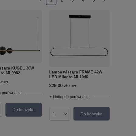
sząca KUGEL 30W
Lampa wisząca FRAME 42W
gro ML0982
LED Milagro ML1046
/
szt.
329,00 zł
/
szt.
o porównania
+ Dodaj do porównania
Do koszyka
roduktów
Do koszyka
Ilość produktów