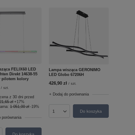
sząca FELIX60 LED
Lampa wisząca GERONIMO
ten Direkt 14638-55
LED Globo 67206H
 pilotem kolory
426,90 zł
/
szt.
/
szt.
+ Dodaj do porównania
cena z 30 dni przed
21,65 zł
+17%
larna:
1 051,00 zł
-19%
Do koszyka
Ilość produktów
o porównania
Do koszyka