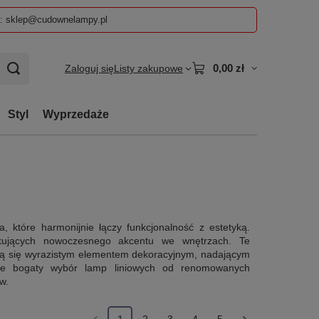
z: sklep@cudownelampy.pl
0,00 zł
Zaloguj się
Listy zakupowe
Styl
Wyprzedaże
, które harmonijnie łączy funkcjonalność z estetyką.
kujących nowoczesnego akcentu we wnętrzach. Te
stają się wyrazistym elementem dekoracyjnym, nadającym
je bogaty wybór lamp liniowych od renomowanych
w.
1
2
3
4
5