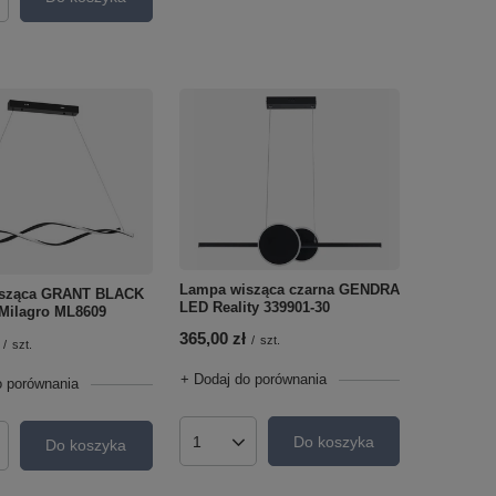
roduktów
Lampa wisząca czarna GENDRA
sząca GRANT BLACK
LED Reality 339901-30
Milagro ML8609
365,00 zł
/
szt.
/
szt.
+ Dodaj do porównania
o porównania
Do koszyka
Do koszyka
Ilość produktów
roduktów