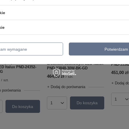
kie
kie
dzam wymagane
Potwierdzam 
Lampa wi
Lampa wisząca CONATO z
drewnem 
sząca podłużna
drewnem sosnowym LED Italux
PND-5536
D Italux PND-24352-
PND-23848-30W-BK-GD
SG
451,00 zł
464,00 zł
/
szt.
/
szt.
+ Dodaj d
+ Dodaj do porównania
o porównania
Ilość p
Do koszyka
Ilość produktów
Do koszyka
roduktów