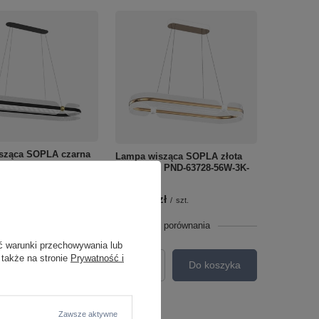
sząca SOPLA czarna
Lampa wisząca SOPLA złota
x PND-63728-56W-3K-
LED Italux PND-63728-56W-3K-
GD
zł
2 242,00 zł
/
szt.
/
szt.
o porównania
+ Dodaj do porównania
ć warunki przechowywania lub
 także na stronie
Prywatność i
Do koszyka
Do koszyka
roduktów
Ilość produktów
Zawsze aktywne