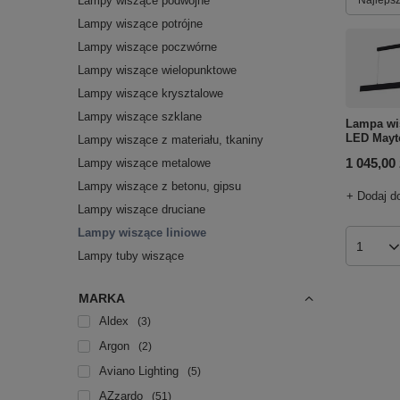
Lampy wiszące podwójne
Lampy wiszące potrójne
Lampy wiszące poczwórne
Lampy wiszące wielopunktowe
Lampy wiszące krysztalowe
Lampy wiszące szklane
Lampa wi
LED Mayt
Lampy wiszące z materiału, tkaniny
1 045,00 
Lampy wiszące metalowe
Lampy wiszące z betonu, gipsu
+ Dodaj d
Lampy wiszące druciane
Lampy wiszące liniowe
Ilość p
Lampy tuby wiszące
MARKA
Aldex
3
Argon
2
Aviano Lighting
5
AZzardo
51