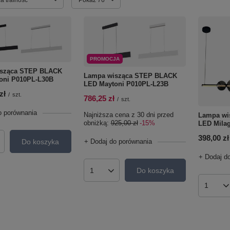
PROMOCJA
sząca STEP BLACK
Lampa wisząca STEP BLACK
oni P010PL-L30B
LED Maytoni P010PL-L23B
zł
/
szt.
786,25 zł
/
szt.
o porównania
Najniższa cena z 30 dni przed
Lampa wi
obniżką:
925,00 zł
-15%
LED Mila
398,00 zł
Do koszyka
+ Dodaj do porównania
roduktów
+ Dodaj d
Do koszyka
Ilość produktów
Ilość p