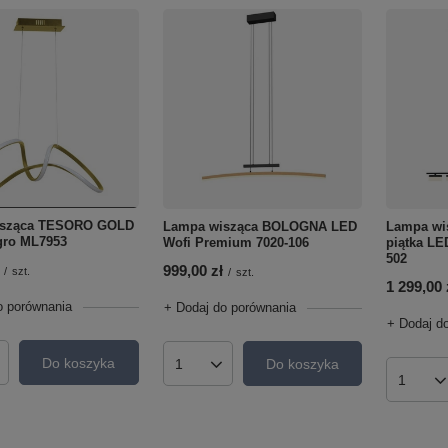
isząca TESORO GOLD
Lampa wisząca BOLOGNA LED
Lampa wi
gro ML7953
Wofi Premium 7020-106
piątka LE
502
999,00 zł
/
szt.
/
szt.
1 299,00 
o porównania
+ Dodaj do porównania
+ Dodaj d
Do koszyka
Do koszyka
roduktów
Ilość produktów
Ilość p