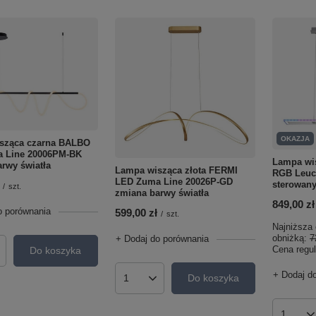
OKAZJA
sząca czarna BALBO
 Line 20006PM-BK
Lampa wi
rwy światła
Lampa wisząca złota FERMI
RGB Leuch
LED Zuma Line 20026P-GD
sterowany
/
szt.
zmiana barwy światła
849,00 zł
o porównania
599,00 zł
/
szt.
Najniższa 
obniżką:
7
+ Dodaj do porównania
Cena regu
Do koszyka
roduktów
+ Dodaj d
Do koszyka
Ilość produktów