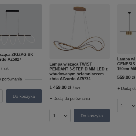
sząca ZIGZAG BK
Lampa wis
rdo AZ5827
GENESIS
Lampa wisząca TWIST
150cm Mi
/
szt.
PENDANT 3-STEP DIMM LED z
wbudowanym ściemniaczem
559,00 zł
złota AZzardo AZ5734
o porównania
1 459,00 zł
/
szt.
+ Dodaj d
Do koszyka
roduktów
+ Dodaj do porównania
Ilość p
Do koszyka
Ilość produktów