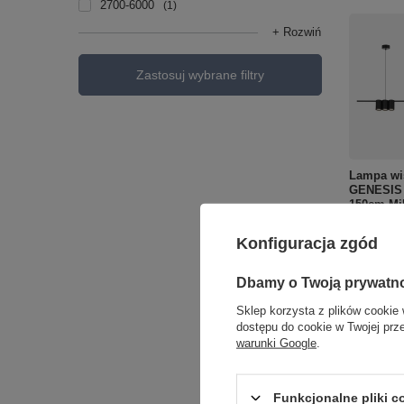
2700-6000
1
+ Rozwiń
Zastosuj wybrane filtry
Lampa wis
GENESIS
150cm Mi
485,00 zł
Konfiguracja zgód
+ Dodaj d
Dbamy o Twoją prywatn
Sklep korzysta z plików cookie 
Ilość p
dostępu do cookie w Twojej prz
warunki Google
.
Funkcjonalne pliki 