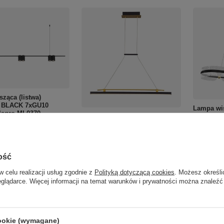
ząca (listwa)
 BLACK 7xGU10
Lampa wi
lagro ML0370
Lampa wisząca MERLOT LED
LED Italu
Italux PND-54638F-16W-3K-BK-
BK-GD
/
szt.
GD
2 162,00 
519,00 zł
o porównania
/
szt.
ość
+ Dodaj d
+ Dodaj do porównania
w celu realizacji usług zgodnie z
Polityką dotyczącą cookies
. Możesz określi
Do koszyka
roduktów
eglądarce. Więcej informacji na temat warunków i prywatności można znaleźć
Ilość p
Do koszyka
Ilość produktów
cookie (wymagane)