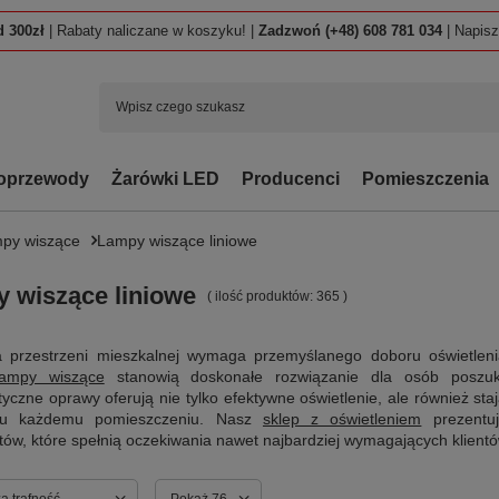
 300zł
| Rabaty naliczane w koszyku! |
Zadzwoń (+48) 608 781 034
| Napis
oprzewody
Żarówki LED
Producenci
Pomieszczenia
py wiszące
Lampy wiszące liniowe
 wiszące liniowe
( ilość produktów:
365
)
a przestrzeni mieszkalnej wymaga przemyślanego doboru oświetlenia
lampy wiszące
stanowią doskonałe rozwiązanie dla osób poszu
tyczne oprawy oferują nie tylko efektywne oświetlenie, ale również 
eru każdemu pomieszczeniu. Nasz
sklep z oświetleniem
prezentu
ów, które spełnią oczekiwania nawet najbardziej wymagających klientó
ortowanie
a trafność
Zmień ilość wyświetlanych produktów
Pokaż 76