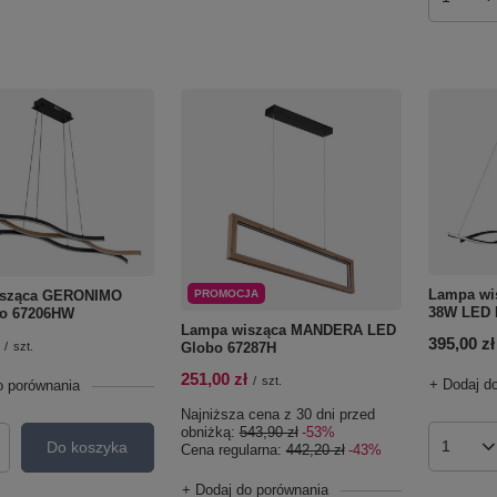
Ilość p
Lampa wi
PROMOCJA
isząca GERONIMO
38W LED 
o 67206HW
Lampa wisząca MANDERA LED
395,00 zł
Globo 67287H
/
szt.
251,00 zł
/
szt.
+ Dodaj d
o porównania
Najniższa cena z 30 dni przed
obniżką:
543,90 zł
-53%
Do koszyka
Cena regularna:
442,20 zł
-43%
Ilość p
roduktów
+ Dodaj do porównania