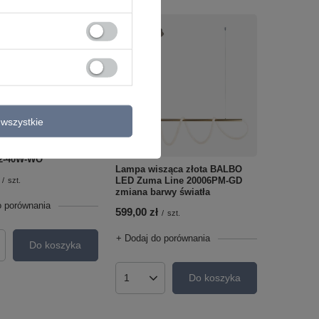
wszystkie
sząca NATANO z
sosnowym LED Italux
2-40W-WO
Lampa wisząca złota BALBO
LED Zuma Line 20006PM-GD
/
szt.
zmiana barwy światła
o porównania
599,00 zł
/
szt.
+ Dodaj do porównania
Do koszyka
roduktów
Do koszyka
Ilość produktów