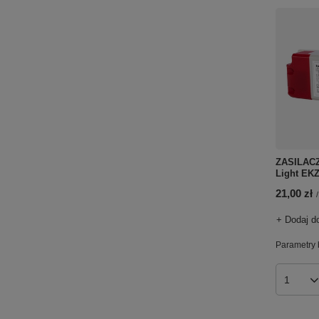
ZASILACZ
Light EK
21,00 zł
/
+ Dodaj d
Parametry 
Ilość p