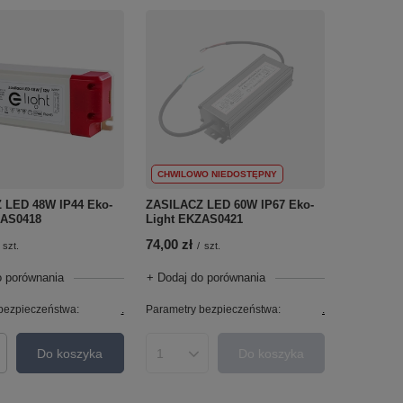
CHWILOWO NIEDOSTĘPNY
 LED 48W IP44 Eko-
ZASILACZ LED 60W IP67 Eko-
ZAS0418
Light EKZAS0421
74,00 zł
szt.
/
szt.
o porównania
+ Dodaj do porównania
bezpieczeństwa:
.
Parametry bezpieczeństwa:
.
Do koszyka
Do koszyka
roduktów
Ilość produktów