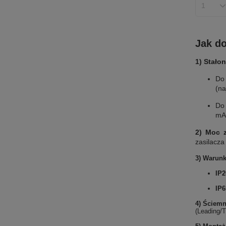
Ilość p
Jak do
1) Stało
D
(na
D
mA
2) Moc 
zasilacza
3) Warunki
IP2
IP6
4) Ściemn
(Leading/T