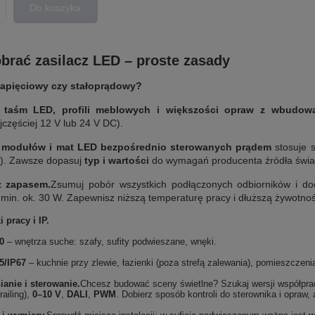
Do koszyka
roduktów
brać zasilacz LED – proste zasady
napięciowy czy stałoprądowy?
o
taśm LED, profili meblowych i większości opraw z wbudow
jczęściej 12 V lub 24 V DC).
o
modułów i mat LED bezpośrednio sterowanych prądem
stosuje s
). Zawsze dopasuj
typ i wartości
do wymagań producenta źródła świat
z zapasem.
Zsumuj pobór wszystkich podłączonych odbiorników i d
 min. ok. 30 W. Zapewnisz niższą temperaturę pracy i dłuższą żywotnoś
 pracy i IP.
0
– wnętrza suche: szafy, sufity podwieszane, wnęki.
5/IP67
– kuchnie przy zlewie, łazienki (poza strefą zalewania), pomieszczenia
ianie i sterowanie.
Chcesz budować sceny świetlne? Szukaj wersji współpr
railing),
0–10 V
,
DALI
,
PWM
. Dobierz sposób kontroli do sterownika i opraw,