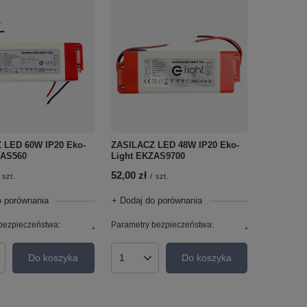
 LED 60W IP20 Eko-
ZASILACZ LED 48W IP20 Eko-
ZAS560
Light EKZAS9700
52,00 zł
szt.
/
szt.
o porównania
+ Dodaj do porównania
bezpieczeństwa:
.
Parametry bezpieczeństwa:
.
Do koszyka
Do koszyka
roduktów
Ilość produktów