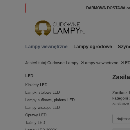
DARMOWA DOSTAWA od
Lampy wewnętrzne
Lampy ogrodowe
Szyn
Jesteś tutaj:
Cudowne Lampy
Lampy wewnętrzne
LE
LED
Zasil
Kinkiety LED
Lampki stołowe LED
Zasilacz 
kategori
Lampy sufitowe, plafony LED
zasilacz
Lampy wiszące LED
Oprawy LED
Zmień s
Najlepsz
Taśmy LED