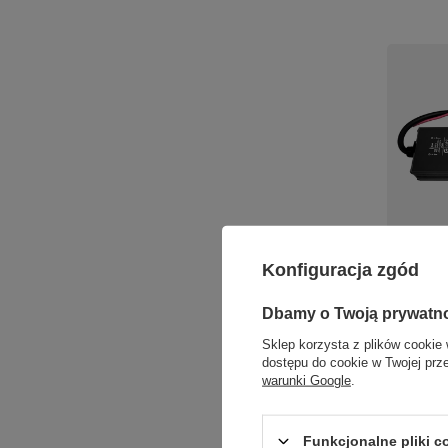
ZASILACZ
Konfiguracja zgód
Eko-Ligh
74,00 zł
/
Dbamy o Twoją prywatn
+ Dodaj d
Sklep korzysta z plików cookie 
dostępu do cookie w Twojej prz
Parametry 
warunki Google
.
Ilość p
Funkcjonalne pliki 