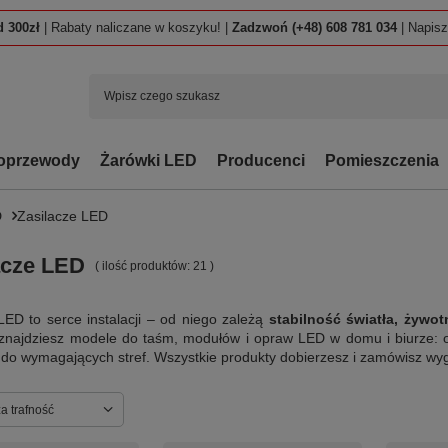
 300zł
| Rabaty naliczane w koszyku! |
Zadzwoń (+48) 608 781 034
| Napis
oprzewody
Żarówki LED
Producenci
Pomieszczenia
D
Zasilacze LED
acze LED
( ilość produktów:
21
)
LED to serce instalacji – od niego zależą
stabilność światła, żywo
i znajdziesz modele do taśm, modułów i opraw LED w domu i biurze
e do wymagających stref. Wszystkie produkty dobierzesz i zamówisz 
ortowanie
a trafność