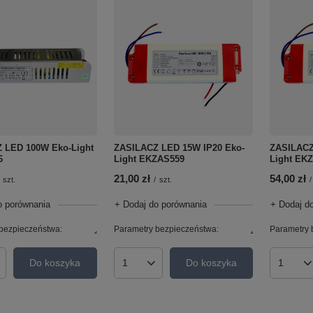
 LED 100W Eko-Light
ZASILACZ LED 15W IP20 Eko-
ZASILACZ
6
Light EKZAS559
Light EK
21,00 zł
54,00 zł
szt.
/
szt.
/
o porównania
+ Dodaj do porównania
+ Dodaj d
bezpieczeństwa:
.
Parametry bezpieczeństwa:
.
Parametry 
Do koszyka
Do koszyka
roduktów
Ilość produktów
Ilość p