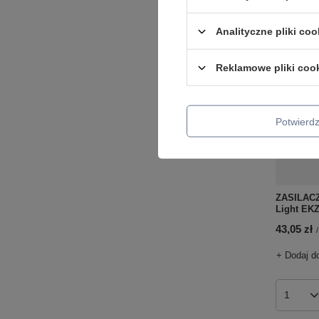
Analityczne pliki coo
Reklamowe pliki coo
Potwier
ZASILACZ
Light EK
43,05 zł
/
+ Dodaj d
Ilość p