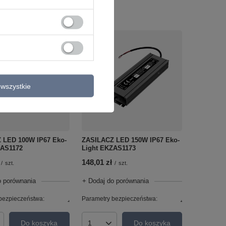
wszystkie
 LED 100W IP67 Eko-
ZASILACZ LED 150W IP67 Eko-
ZAS1172
Light EKZAS1173
148,01 zł
/
szt.
/
szt.
o porównania
+ Dodaj do porównania
bezpieczeństwa:
.
Parametry bezpieczeństwa:
.
Do koszyka
Do koszyka