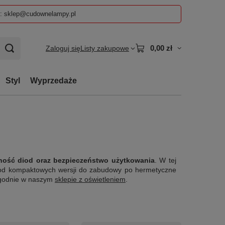
z: sklep@cudownelampy.pl
0,00 zł
Zaloguj się
Listy zakupowe
Styl
Wyprzedaże
tność diod oraz bezpieczeństwo użytkowania
. W tej
: od kompaktowych wersji do zabudowy po hermetyczne
wygodnie w naszym
sklepie z oświetleniem
.