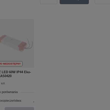
Ilość produktów
Ilość p
O NIEDOSTĘPNY
 LED 60W IP44 Eko-
ZAS0420
szt.
o porównania
bezpieczeństwa:
.