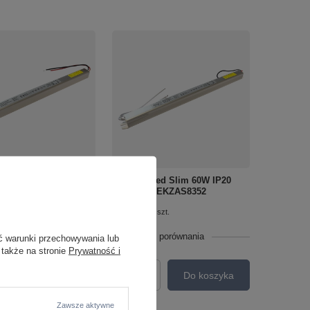
Led Slim 36W IP20
Zasilacz Led Slim 60W IP20
t EKZAS8351
Eko-Light EKZAS8352
40,00 zł
szt.
/
szt.
o porównania
+ Dodaj do porównania
ć warunki przechowywania lub
 także na stronie
Prywatność i
bezpieczeństwa:
.
Do koszyka
Ilość produktów
Do koszyka
roduktów
Zawsze aktywne