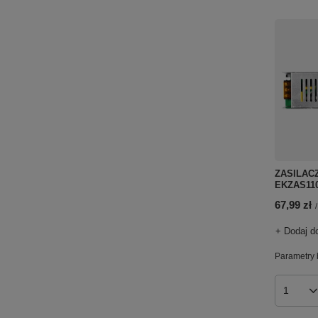
ZASILACZ
EKZAS11
67,99 zł
/
+ Dodaj d
Parametry 
Ilość p