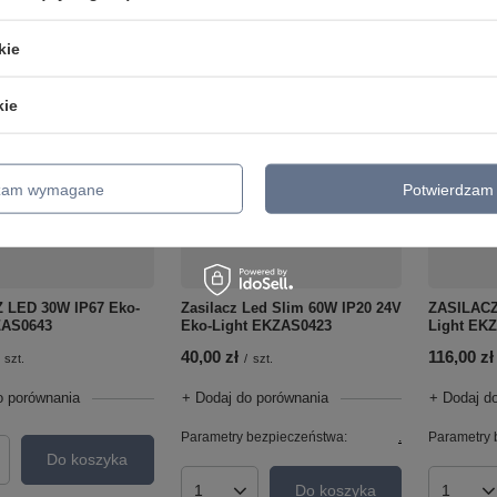
kie
kie
dzam wymagane
Potwierdzam 
 LED 30W IP67 Eko-
Zasilacz Led Slim 60W IP20 24V
ZASILACZ
ZAS0643
Eko-Light EKZAS0423
Light EK
40,00 zł
116,00 zł
szt.
/
szt.
o porównania
+ Dodaj do porównania
+ Dodaj d
Parametry bezpieczeństwa:
.
Parametry 
Do koszyka
roduktów
Do koszyka