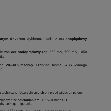
anym driverem
wybierasz zasilacz
stałonapięciowy
ię zasilacz
stałoprądowy
(np. 350 mA, 700 mA, 1050
ła.
odaj
20–30% rezerwy
. Przykład: taśma 24 W wymaga
ć.
 techniczne. Uszczelnienie chroni przed wilgocią i pyłem.
acujących ze
ściemnianiem
: TRIAC/Phase-Cut
 aby uniknąć migotania.