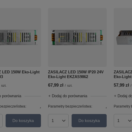
 LED 150W Eko-Light
ZASILACZ LED 150W IP20 24V
ZASILACZ
03
Eko-Light EKZAS9862
Eko-Ligh
67,99 zł
57,99 zł
szt.
/
szt.
/
o porównania
+ Dodaj do porównania
+ Dodaj d
bezpieczeństwa:
.
Parametry bezpieczeństwa:
.
Parametry 
Do koszyka
Do koszyka
roduktów
Ilość produktów
Ilość p