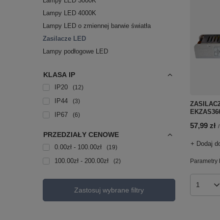
Lampy LED 3000K
Lampy LED 4000K
Lampy LED o zmiennej barwie światła
Zasilacze LED
Lampy podłogowe LED
KLASA IP
IP20
12
IP44
3
ZASILACZ
EKZAS36
IP67
6
57,99 zł
/
PRZEDZIAŁY CENOWE
+ Dodaj d
0.00zł - 100.00zł
19
100.00zł - 200.00zł
Parametry 
2
Ilość p
Zastosuj wybrane filtry