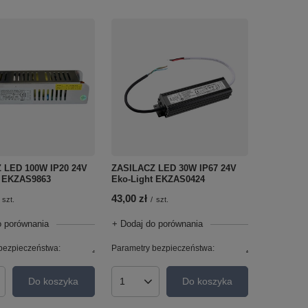
 LED 100W IP20 24V
ZASILACZ LED 30W IP67 24V
t EKZAS9863
Eko-Light EKZAS0424
43,00 zł
szt.
/
szt.
o porównania
+ Dodaj do porównania
bezpieczeństwa:
.
Parametry bezpieczeństwa:
.
Do koszyka
Do koszyka
roduktów
Ilość produktów