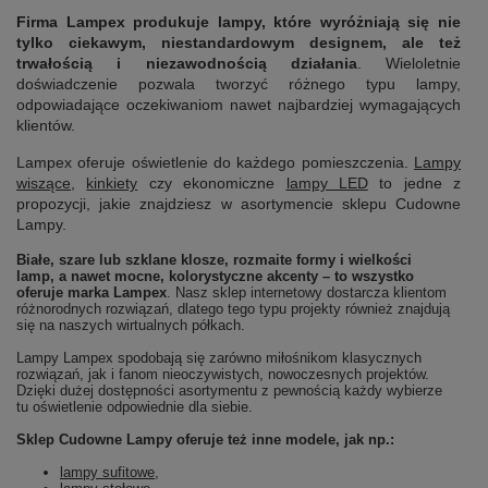
Firma Lampex produkuje lampy, które wyróżniają się nie
tylko ciekawym, niestandardowym designem, ale też
trwałością i niezawodnością działania
. Wieloletnie
doświadczenie pozwala tworzyć różnego typu lampy,
odpowiadające oczekiwaniom nawet najbardziej wymagających
klientów.
Lampex oferuje oświetlenie do każdego pomieszczenia.
Lampy
wiszące
,
kinkiety
czy ekonomiczne
lampy LED
to jedne z
propozycji, jakie znajdziesz w asortymencie sklepu Cudowne
Lampy.
Białe, szare lub szklane klosze, rozmaite formy i wielkości
lamp, a nawet mocne, kolorystyczne akcenty – to wszystko
oferuje marka Lampex
. Nasz sklep internetowy dostarcza klientom
różnorodnych rozwiązań, dlatego tego typu projekty również znajdują
się na naszych wirtualnych półkach.
Lampy Lampex spodobają się zarówno miłośnikom klasycznych
rozwiązań, jak i fanom nieoczywistych, nowoczesnych projektów.
Dzięki dużej dostępności asortymentu z pewnością każdy wybierze
tu oświetlenie odpowiednie dla siebie.
Sklep Cudowne Lampy oferuje też inne modele, jak np.:
lampy sufitowe
,