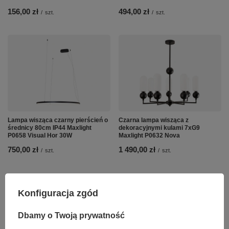
156,00 zł
494,00 zł
/
szt.
/
szt.
Lampa wisząca czarny pierścień o
Czarna lampa wisząca z
średnicy 80cm IP44 Maxlight
dekoracyjnymi kulami 7xG9
P0658 Visual Hor 30W
Maxlight P0632 Nova
750,00 zł
1 490,00 zł
/
szt.
/
szt.
Konfiguracja zgód
Dbamy o Twoją prywatność