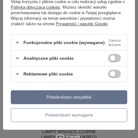
Sklep korzysta z plików cookie w celu realizacji usług zgodnie z
Polityką dotyczącą cookies
. Możesz określić warunki
przechowywania lub dostępu do cookie w Twojej przeglądarce.
Więcej informacji na temat warunków i prywatności można
znaleźć także na stronie
Prywatność i warunki Google
.
Zawsze
Funkcjonalne pliki cookie (wymagane)
aktywne
Analityczne pliki cookie
Reklamowe pliki cookie
Potwierdzam wszystkie
LAMPY WEWNĘTRZNE
KINKIETY NAD LUSTRO
ŻYRANDOLE
Potwierdzam wymagane
LAMPKI NOCNE
ŻYRANDOLE KRYSZTAŁOWE
LAMPY WISZĄCE CZARNE
LAMPY WISZĄCE - OKRĘGI