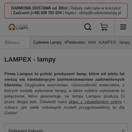
DARMOWA DOSTAWA od 300zł
| Rabaty naliczane w koszyku!
|
Zadzwoń (+48) 608 781 034
| Napisz: sklep@cudownelampy.pl
Cudowne Lampy
Producenci
Inni
LAMPEX - lampy
Wstecz
LAMPEX - lampy
Firma Lampex to polski producent lamp, które od wielu lat
cieszą się niesłabnącym zainteresowaniem zadowolonych
klientów.
Oryginalne wzornictwo, różnorodność materiałów, z
których zostały wykonane lampy, a także solidne wykonanie to
połączenie, które gwarantuje, że lampy Lampex posłużą Ci
przez długie lata. Odwiedź nasz
sklep z oświetleniem online
i
zobacz, jak wiele ciekawych modeli przygotowaliśmy tu dla
Ciebie!
Zmień sortowanie
Najlepsza trafność