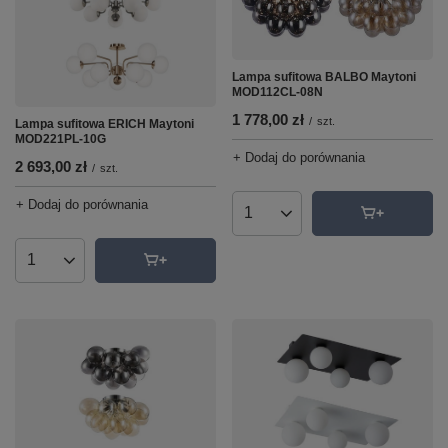
Lampa sufitowa BALBO Maytoni
MOD112CL-08N
1 778,00 zł
/
szt.
Lampa sufitowa ERICH Maytoni
MOD221PL-10G
+ Dodaj do porównania
2 693,00 zł
/
szt.
+ Dodaj do porównania
Ilość produktów
Ilość produktów