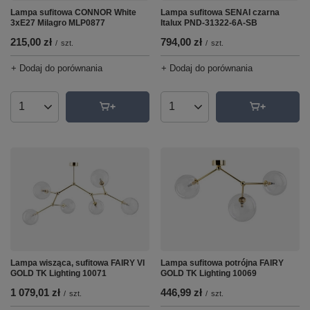
Lampa sufitowa CONNOR White
Lampa sufitowa SENAI czarna
3xE27 Milagro MLP0877
Italux PND-31322-6A-SB
215,00 zł
794,00 zł
/
szt.
/
szt.
+ Dodaj do porównania
+ Dodaj do porównania
Ilość produktów
Ilość produktów
Lampa sufitowa potrójna FAIRY
Lampa wisząca, sufitowa FAIRY VI
GOLD TK Lighting 10069
GOLD TK Lighting 10071
446,99 zł
1 079,01 zł
/
szt.
/
szt.