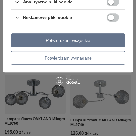
Analityczne pliki cookie
Lampa sufitowa NOSTALGIA
Maytoni MOD048CL-06G
Lampa sufitowa BIG WIDOW
Reklamowe pliki cookie
Leuchten Direkt 14602-18
1 799,00 zł
/
szt.
697,00 zł
/
szt.
+ Dodaj do porównania
+ Dodaj do porównania
Potwierdzam wszystkie
Ilość produktów
Potwierdzam wymagane
Ilość produktów
Lampa sufitowa OAKLAND Milagro
Lampa sufitowa OAKLAND Milagro
ML9750
ML9749
195,00 zł
/
szt.
125,00 zł
/
szt.