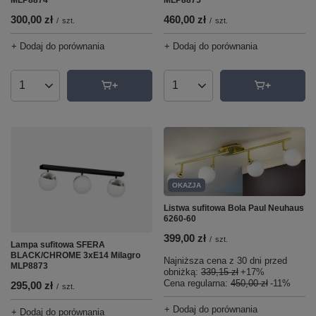
300,00 zł
460,00 zł
/
szt.
/
szt.
+ Dodaj do porównania
+ Dodaj do porównania
Ilość produktów
Ilość produktów
OKAZJA
Listwa sufitowa Bola Paul Neuhaus
6260-60
399,00 zł
/
szt.
Lampa sufitowa SFERA
BLACK/CHROME 3xE14 Milagro
Najniższa cena z 30 dni przed
MLP8873
obniżką:
339,15 zł
+17%
Cena regularna:
450,00 zł
-11%
295,00 zł
/
szt.
+ Dodaj do porównania
+ Dodaj do porównania