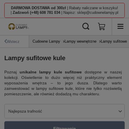
DARMOWA DOSTAWA od 300zł
| Rabaty naliczane w koszyku!
|
Zadzwoń (+48) 608 781 034
| Napisz: sklep@cudownelampy.pl
Cudowne Lampy
Lampy wewnętrzne
Lampy sufitowe
Wstecz
Lampy sufitowe kule
Poznaj
unikalne lampy kule sufitowe
dostępne w naszej
kolekcji. Oświetlenie to dużo więcej niż praktyczny element
wyposażenia wnętrza – to jego dusza. Dlatego warto
zainwestować w lampy sufitowe kule, które nie tylko rozświetlą
pomieszczenie, ale również dodadzą mu charakteru.
Zmień sortowanie
Najlepsza trafność
Filtrowanie