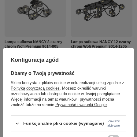
Lampa sufitowa NANCY 8 czarny
Lampa sufitowa NANCY 12 czarny
chrom Wofi Premium 9014-805
chrom Wofi Premium 9014-1205
1 399,00 zł
2 199,00 zł
/
szt.
/
szt.
Konfiguracja zgód
+ Dodaj do porównania
+ Dodaj do porównania
Dbamy o Twoją prywatność
Sklep korzysta z plików cookie w celu realizacji usług zgodnie z
Ilość produktów
Ilość produktów
Polityką dotyczącą cookies
. Możesz określić warunki
przechowywania lub dostępu do cookie w Twojej przeglądarce.
Więcej informacji na temat warunków i prywatności można
znaleźć także na stronie
Prywatność i warunki Google
.
Zawsze
Funkcjonalne pliki cookie (wymagane)
aktywne