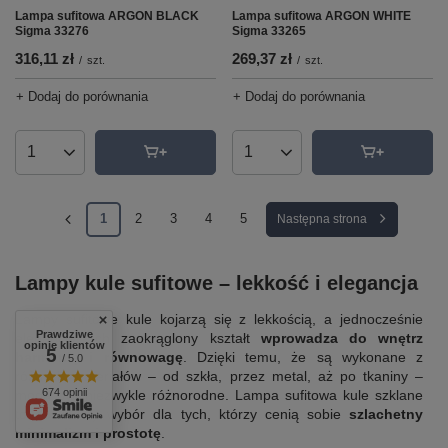
Lampa sufitowa ARGON BLACK
Lampa sufitowa ARGON WHITE
Sigma 33276
Sigma 33265
316,11 zł
269,37 zł
/
szt.
/
szt.
+ Dodaj do porównania
+ Dodaj do porównania
Ilość produktów
Ilość produktów
1
2
3
4
5
Następna strona
Lampy kule sufitowe – lekkość i elegancja
Lampy sufitowe kule kojarzą się z lekkością, a jednocześnie
Prawdziwe
elegancją. Ich zaokrąglony kształt
wprowadza do wnętrz
opinie klientów
5
harmonię i równowagę
. Dzięki temu, że są wykonane z
/ 5.0
różnych materiałów – od szkła, przez metal, aż po tkaniny –
674 opinii
mogą być niezwykle różnorodne. Lampa sufitowa kule szklane
to doskonały wybór dla tych, którzy cenią sobie
szlachetny
minimalizm i prostotę
.