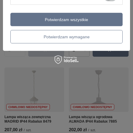
Lampa wisząca zewnętrzna NIZZA
Lampa wisząca zewnętrzna NEW
IP44 Rabalux 8454
YORK IP44 Rabalux 8699
Potwierdzam wszystkie
114,00 zł
414,00 zł
/
szt.
/
szt.
+ Dodaj do porównania
+ Dodaj do porównania
Potwierdzam wymagane
Ilość produktów
Ilość produktów
CHWILOWO NIEDOSTĘPNY
CHWILOWO NIEDOSTĘPNY
Lampa wisząca zewnętrzna
Lampa wisząca ogrodowa
MADRID IP44 Rabalux 8479
ALMADA IP44 Rabalux 7885
207,00 zł
202,00 zł
/
szt.
/
szt.