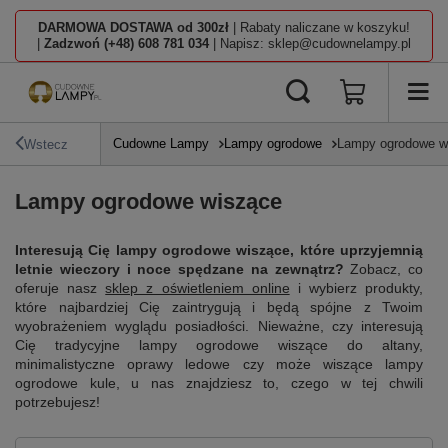
DARMOWA DOSTAWA od 300zł
| Rabaty naliczane w koszyku!
|
Zadzwoń (+48) 608 781 034
| Napisz: sklep@cudownelampy.pl
Cudowne Lampy
Lampy ogrodowe
Lampy ogrodowe w
Wstecz
Lampy ogrodowe wiszące
Interesują Cię lampy ogrodowe wiszące, które uprzyjemnią
letnie wieczory i noce spędzane na zewnątrz?
Zobacz, co
oferuje nasz
sklep z oświetleniem online
i wybierz produkty,
które najbardziej Cię zaintrygują i będą spójne z Twoim
wyobrażeniem wyglądu posiadłości. Nieważne, czy interesują
Cię tradycyjne lampy ogrodowe wiszące do altany,
minimalistyczne oprawy ledowe czy może wiszące lampy
ogrodowe kule, u nas znajdziesz to, czego w tej chwili
potrzebujesz!