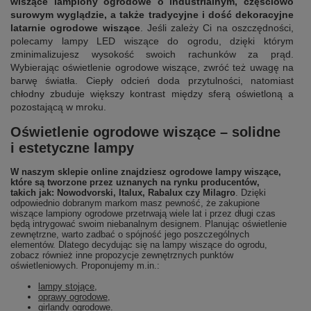
wiszące lampiony ogrodowe o industrialnym, częściowo
surowym wyglądzie, a także tradycyjne i dość dekoracyjne
latarnie ogrodowe wiszące
. Jeśli zależy Ci na oszczędności,
polecamy lampy LED wiszące do ogrodu, dzięki którym
zminimalizujesz wysokość swoich rachunków za prąd.
Wybierając oświetlenie ogrodowe wiszące, zwróć też uwagę na
barwę światła. Ciepły odcień doda przytulności, natomiast
chłodny zbuduje większy kontrast między sferą oświetloną a
pozostającą w mroku.
Oświetlenie ogrodowe wiszące – solidne
i estetyczne lampy
W naszym sklepie online znajdziesz ogrodowe lampy wiszące,
które są tworzone przez uznanych na rynku producentów,
takich jak: Nowodvorski, Italux, Rabalux czy Milagro
. Dzięki
odpowiednio dobranym markom masz pewność, że zakupione
wiszące lampiony ogrodowe przetrwają wiele lat i przez długi czas
będą intrygować swoim niebanalnym designem. Planując oświetlenie
zewnętrzne, warto zadbać o spójność jego poszczególnych
elementów. Dlatego decydując się na lampy wiszące do ogrodu,
zobacz również inne propozycje zewnętrznych punktów
oświetleniowych. Proponujemy m.in.:
lampy stojące
,
oprawy ogrodowe
,
girlandy ogrodowe
.