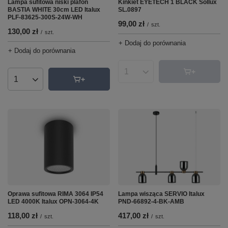
Lampa sufitowa niski plafon
Kinkiet EYETECH 1 BLACK Sollux
BASTIA WHITE 30cm LED Italux
SL.0897
PLF-83625-300S-24W-WH
99,00 zł
/
szt.
130,00 zł
/
szt.
+ Dodaj do porównania
+ Dodaj do porównania
Ilość produktów
Ilość produktów
Oprawa sufitowa RIMA 3064 IP54
Lampa wisząca SERVIO Italux
LED 4000K Italux OPN-3064-4K
PND-66892-4-BK-AMB
118,00 zł
417,00 zł
/
szt.
/
szt.