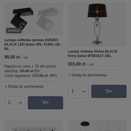
OKAZJA
Lampa sufitowa oprawa AVEIRO
BLACK LED Italux SPL-31981-1B-
BL
Lampa stołowa Vivien BLACK
firmy Italux MTM1637-1BL
90,00 zł
/
szt.
315,00 zł
/
szt.
Najniższa cena z 30 dni przed
obniżką:
90,00 zł
0%
+ Dodaj do porównania
Cena regularna:
177,00 zł
-49%
+ Dodaj do porównania
Ilość produktów
Ilość produktów