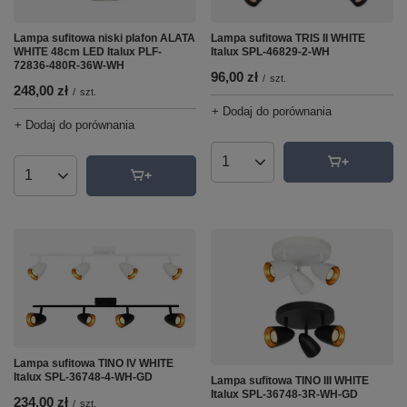
Lampa sufitowa niski plafon ALATA
Lampa sufitowa TRIS II WHITE
WHITE 48cm LED Italux PLF-
Italux SPL-46829-2-WH
72836-480R-36W-WH
96,00 zł
/
szt.
248,00 zł
/
szt.
+ Dodaj do porównania
+ Dodaj do porównania
Ilość produktów
Ilość produktów
Lampa sufitowa TINO IV WHITE
Italux SPL-36748-4-WH-GD
Lampa sufitowa TINO III WHITE
Italux SPL-36748-3R-WH-GD
234,00 zł
/
szt.