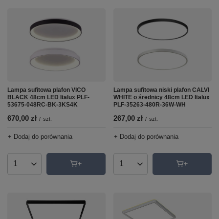
Lampa sufitowa niski plafon CALVI
Lampa sufitowa plafon VICO
WHITE o średnicy 48cm LED Italux
BLACK 48cm LED Italux PLF-
PLF-35263-480R-36W-WH
53675-048RC-BK-3KS4K
267,00 zł
670,00 zł
/
szt.
/
szt.
+ Dodaj do porównania
+ Dodaj do porównania
Ilość produktów
Ilość produktów