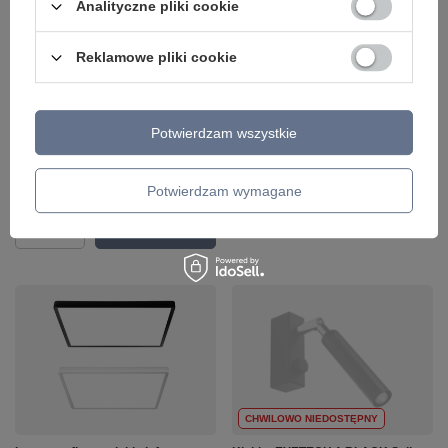
Analityczne pliki cookie
Reklamowe pliki cookie
Oprawa sufitowa ALTISMA LED
Lampa wisząca VICO BLACK 58cm
Italux CLN-6677-75-WH-3K
LED Italux PND-53675-058RPC-
BK-3KS4K-TRDIMM
146,00 zł
/
szt.
951,00 zł
Potwierdzam wszystkie
/
szt.
+ Dodaj do porównania
+ Dodaj do porównania
Potwierdzam wymagane
Ilość produktów
Ilość produktów
CHWILOWO NIEDOSTĘPNY