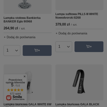
Lampa sufitowa PILLS III WHITE
Nowodvorski 8268
Lampka stołowa Bankierka
BANKER Eglo 90968
379,00 zł
/
szt.
264,90 zł
/
szt.
+ Dodaj do porównania
+ Dodaj do porównania
Ilość produktów
Ilość produktów
Prawdziwe
opinie klientów
5
/ 5.0
672 opinii
Lampka biurkowa GALA WHITE 6W
Lampka biurkowa GALA BLACK