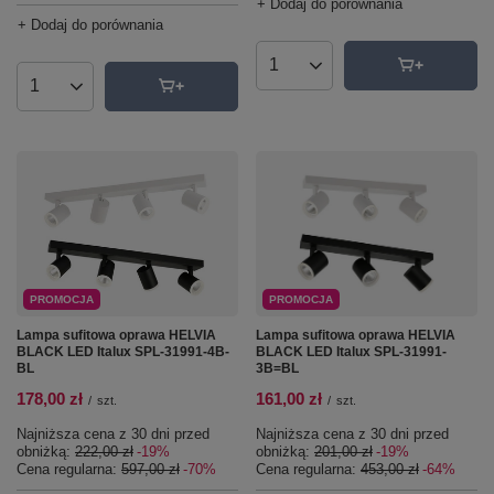
+ Dodaj do porównania
+ Dodaj do porównania
Ilość produktów
Ilość produktów
PROMOCJA
PROMOCJA
Lampa sufitowa oprawa HELVIA
Lampa sufitowa oprawa HELVIA
BLACK LED Italux SPL-31991-4B-
BLACK LED Italux SPL-31991-
BL
3B=BL
178,00 zł
161,00 zł
/
szt.
/
szt.
Najniższa cena z 30 dni przed
Najniższa cena z 30 dni przed
obniżką:
222,00 zł
-19%
obniżką:
201,00 zł
-19%
Cena regularna:
597,00 zł
-70%
Cena regularna:
453,00 zł
-64%