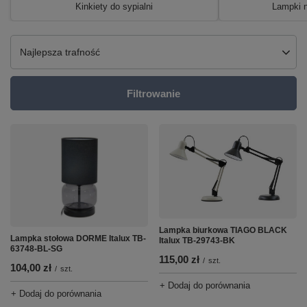
Kinkiety do sypialni
Lampki n
Zmień sortowanie
Najlepsza trafność
Filtrowanie
Lampka biurkowa TIAGO BLACK
Lampka stołowa DORME Italux TB-
Italux TB-29743-BK
63748-BL-SG
115,00 zł
/
szt.
104,00 zł
/
szt.
+ Dodaj do porównania
+ Dodaj do porównania