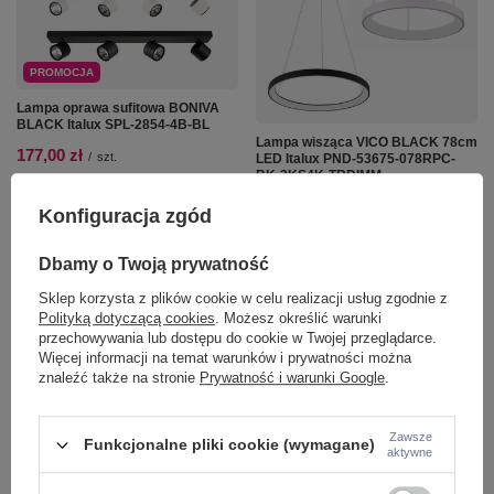
PROMOCJA
Lampa oprawa sufitowa BONIVA
BLACK Italux SPL-2854-4B-BL
Lampa wisząca VICO BLACK 78cm
177,00 zł
/
szt.
LED Italux PND-53675-078RPC-
BK-3KS4K-TRDIMM
Najniższa cena z 30 dni przed
1 514,00 zł
obniżką:
222,00 zł
-20%
/
szt.
Konfiguracja zgód
Cena regularna:
523,00 zł
-66%
+ Dodaj do porównania
Dbamy o Twoją prywatność
+ Dodaj do porównania
Sklep korzysta z plików cookie w celu realizacji usług zgodnie z
Ilość produktów
Polityką dotyczącą cookies
. Możesz określić warunki
Ilość produktów
przechowywania lub dostępu do cookie w Twojej przeglądarce.
Więcej informacji na temat warunków i prywatności można
znaleźć także na stronie
Prywatność i warunki Google
.
Zawsze
Funkcjonalne pliki cookie (wymagane)
aktywne