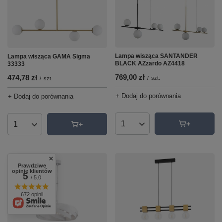
Lampa wisząca SANTANDER
Lampa wisząca GAMA Sigma
BLACK AZzardo AZ4418
33333
769,00 zł
474,78 zł
/
szt.
/
szt.
+ Dodaj do porównania
+ Dodaj do porównania
Ilość produktów
Ilość produktów
Prawdziwe
opinie klientów
5
/ 5.0
672 opinii