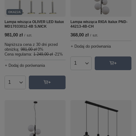
OKAZJA
Lampa wisząca OLIVER LED Italux
Lampa wisząca RIGA Italux PND-
MD17033012-4B S.NICK
44213-4B-CH
981,00 zł
368,00 zł
/
szt.
/
szt.
Najniższa cena z 30 dni przed
+ Dodaj do porównania
obniżką:
981,00 zł
0%
Cena regularna:
1 249,00 zł
-21%
+ Dodaj do porównania
Ilość produktów
Ilość produktów