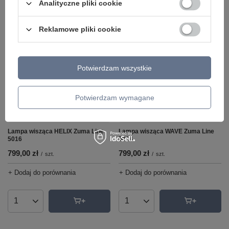
Analityczne pliki cookie
Ilość produktów
Ilość produktów
Reklamowe pliki cookie
Potwierdzam wszystkie
Potwierdzam wymagane
Lampa wisząca HELIX Zuma Line
Lampa wisząca WAVE Zuma Line
5016
5014
799,00 zł
799,00 zł
/
szt.
/
szt.
+ Dodaj do porównania
+ Dodaj do porównania
Ilość produktów
Ilość produktów