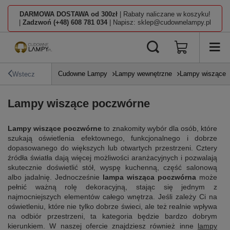
DARMOWA DOSTAWA od 300zł
| Rabaty naliczane w koszyku!
|
Zadzwoń (+48) 608 781 034
| Napisz: sklep@cudownelampy.pl
Cudowne Lampy
Lampy wewnętrzne
Lampy wiszące
Wstecz
Lampy wiszące poczwórne
Lampy wiszące poczwórne
to znakomity wybór dla osób, które
szukają oświetlenia efektownego, funkcjonalnego i dobrze
dopasowanego do większych lub otwartych przestrzeni. Cztery
źródła światła dają więcej możliwości aranżacyjnych i pozwalają
skutecznie doświetlić stół, wyspę kuchenną, część salonową
albo jadalnię. Jednocześnie
lampa wisząca poczwórna
może
pełnić ważną rolę dekoracyjną, stając się jednym z
najmocniejszych elementów całego wnętrza. Jeśli zależy Ci na
oświetleniu, które nie tylko dobrze świeci, ale też realnie wpływa
na odbiór przestrzeni, ta kategoria będzie bardzo dobrym
kierunkiem. W naszej ofercie znajdziesz również inne
lampy