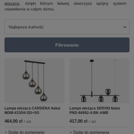
wiszące
, dzięki którym łatwiej stworzysz spójny system
oświetlenia w całym domu.
Zmień sortowanie
Najlepsza trafność
Filtrowanie
Lampa wisząca CARDENA Italux
Lampa wisząca SERVIO Italux
MDM-4330/4 GD+SG
PND-66892-4-BK-AMB
464,00 zł
417,00 zł
/
szt.
/
szt.
+ Dodaj do porównania
+ Dodaj do porównania