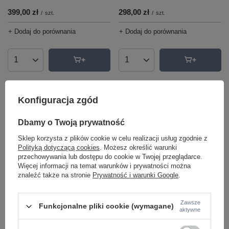
399,00 zł
298,00 zł
/
szt.
/
szt.
+ Dodaj do porównania
+ Dodaj do porównania
Ilość produktów
Ilość produktów
Konfiguracja zgód
Dbamy o Twoją prywatność
Sklep korzysta z plików cookie w celu realizacji usług zgodnie z
Polityką dotyczącą cookies
. Możesz określić warunki
przechowywania lub dostępu do cookie w Twojej przeglądarce.
Więcej informacji na temat warunków i prywatności można
znaleźć także na stronie
Prywatność i warunki Google
.
Lampa wisząca TRASIMENO 95
Lampa wisząca MILA Milagro
LED AZzardo AZ5639
ML0334
999,00 zł
1 360,00 zł
/
szt.
/
szt.
Zawsze
Funkcjonalne pliki cookie (wymagane)
aktywne
+ Dodaj do porównania
+ Dodaj do porównania