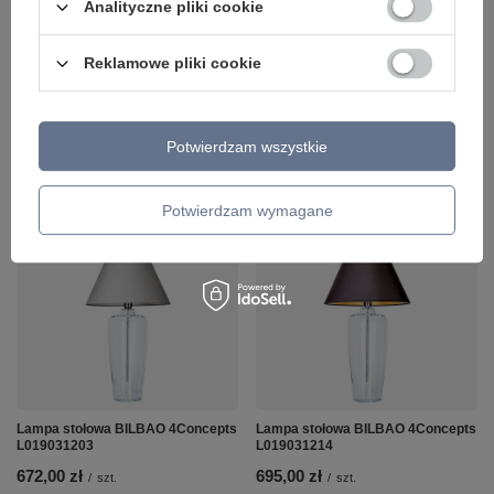
Analityczne pliki cookie
Lampa stołowa KENYA 4Concepts
Lampa stołowa BILBAO VIOLET
L003092214
4Concepts L019711214
Reklamowe pliki cookie
988,00 zł
720,00 zł
/
szt.
/
szt.
+ Dodaj do porównania
+ Dodaj do porównania
Potwierdzam wszystkie
Ilość produktów
Ilość produktów
Potwierdzam wymagane
Lampa stołowa BILBAO 4Concepts
Lampa stołowa BILBAO 4Concepts
L019031203
L019031214
672,00 zł
695,00 zł
/
szt.
/
szt.