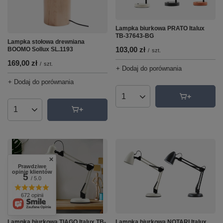
Lampka biurkowa PRATO Italux
TB-37643-BG
Lampka stołowa drewniana
103,00 zł
BOOMO Sollux SL.1193
/
szt.
169,00 zł
/
szt.
+ Dodaj do porównania
+ Dodaj do porównania
Ilość produktów
Ilość produktów
Prawdziwe
opinie klientów
5
/ 5.0
672 opinii
Lampka biurkowa TIAGO Italux TB-
Lampka biurkowa NOTARI Italux