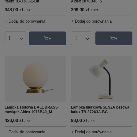
Italux TB-3300-1-BK
Aldex 1076B40_S
348,00 zł
399,00 zł
/
szt.
/
szt.
+ Dodaj do porównania
+ Dodaj do porównania
Ilość produktów
Ilość produktów
Lampka stołowa BALL BRASS
Lampka biurkowa SENZA beżowa
mosiądz Aldex 1076B40_M
Italux TB-37263A-BG
420,00 zł
98,00 zł
/
szt.
/
szt.
+ Dodaj do porównania
+ Dodaj do porównania