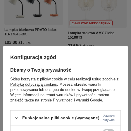
CHWILOWO NIEDOSTĘPNY
Lampka biurkowa PRATO Italux
Lampka stołowa AMY Globo
TB-37643-BK
15188T3
103,00 zł
/
szt.
319,90 zł
/
szt.
+ Dodaj do porównania
Konfiguracja zgód
+ Dodaj do porównania
Dbamy o Twoją prywatność
Ilość produktów
Ilość produktów
Sklep korzysta z plików cookie w celu realizacji usług zgodnie z
Polityką dotyczącą cookies
. Możesz określić warunki
przechowywania lub dostępu do cookie w Twojej przeglądarce.
Więcej informacji na temat warunków i prywatności można
znaleźć także na stronie
Prywatność i warunki Google
.
Zawsze
Funkcjonalne pliki cookie (wymagane)
aktywne