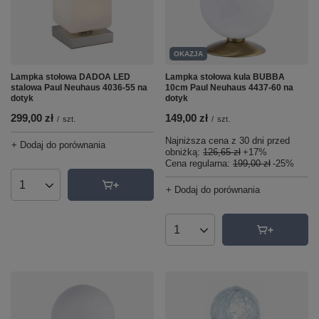
OKAZJA
Lampka stołowa kula BUBBA
Lampka stołowa DADOA LED
10cm Paul Neuhaus 4437-60 na
stalowa Paul Neuhaus 4036-55 na
dotyk
dotyk
149,00 zł
299,00 zł
/
szt.
/
szt.
Najniższa cena z 30 dni przed
+ Dodaj do porównania
obniżką:
126,65 zł
+17%
Cena regularna:
199,00 zł
-25%
+ Dodaj do porównania
Ilość produktów
Ilość produktów