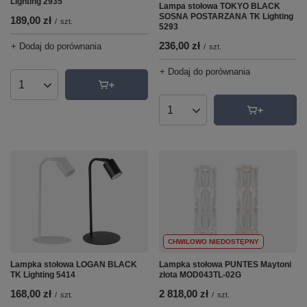
Lighting 2935
Lampa stołowa TOKYO BLACK
SOSNA POSTARZANA TK Lighting
189,00 zł
/
szt.
5293
236,00 zł
+ Dodaj do porównania
/
szt.
+ Dodaj do porównania
Ilość produktów
Ilość produktów
CHWILOWO NIEDOSTĘPNY
Lampka stołowa LOGAN BLACK
Lampka stołowa PUNTES Maytoni
TK Lighting 5414
złota MOD043TL-02G
168,00 zł
2 818,00 zł
/
szt.
/
szt.