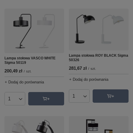
Lampa stołowa ROY BLACK Sigma
Lampa stołowa VASCO WHITE
50326
Sigma 50119
281,67 zł
/
szt.
200,49 zł
/
szt.
+ Dodaj do porównania
+ Dodaj do porównania
Ilość produktów
Ilość produktów