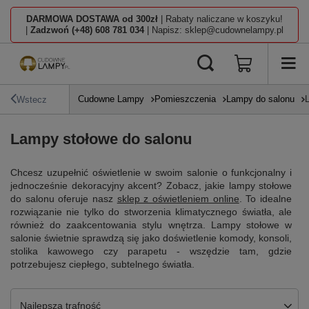
DARMOWA DOSTAWA od 300zł
| Rabaty naliczane w koszyku!
|
Zadzwoń (+48) 608 781 034
| Napisz: sklep@cudownelampy.pl
Cudowne Lampy
Pomieszczenia
Lampy do salonu
Wstecz
Lampy stołowe do salonu
Chcesz uzupełnić oświetlenie w swoim salonie o funkcjonalny i
jednocześnie dekoracyjny akcent? Zobacz, jakie lampy stołowe
do salonu oferuje nasz
sklep z oświetleniem online
. To idealne
rozwiązanie nie tylko do stworzenia klimatycznego światła, ale
również do zaakcentowania stylu wnętrza. Lampy stołowe w
salonie świetnie sprawdzą się jako doświetlenie komody, konsoli,
stolika kawowego czy parapetu - wszędzie tam, gdzie
potrzebujesz ciepłego, subtelnego światła.
Zmień sortowanie
Najlepsza trafność