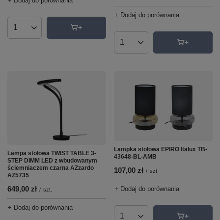
+ Dodaj do porównania
+ Dodaj do porównania
Ilość produktów
Ilość produktów
Lampka stołowa EPIRO Italux TB-
Lampa stołowa TWIST TABLE 3-
43648-BL-AMB
STEP DIMM LED z wbudowanym
ściemniaczem czarna AZzardo
107,00 zł
/
szt.
AZ5735
649,00 zł
+ Dodaj do porównania
/
szt.
+ Dodaj do porównania
Ilość produktów