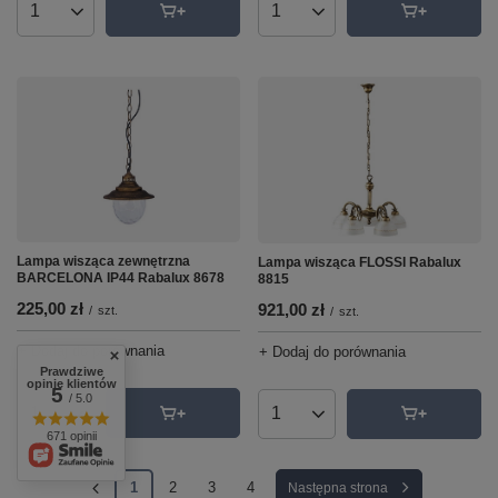
Ilość produktów
Ilość produktów
Lampa wisząca zewnętrzna
Lampa wisząca FLOSSI Rabalux
BARCELONA IP44 Rabalux 8678
8815
225,00 zł
921,00 zł
/
szt.
/
szt.
+ Dodaj do porównania
+ Dodaj do porównania
Prawdziwe
opinie klientów
5
/ 5.0
Ilość produktów
Ilość produktów
671 opinii
1
2
3
4
Następna strona