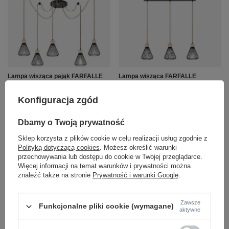
Lampa wisząca pająk FARFALLE
Lampa wisząca FARFALLE
Rabalux 3150
Rabalux 3149
746,00 zł
473,00 zł
Konfiguracja zgód
/
szt.
/
szt.
+ Dodaj do porównania
+ Dodaj do porównania
Dbamy o Twoją prywatność
Sklep korzysta z plików cookie w celu realizacji usług zgodnie z
Polityką dotyczącą cookies
. Możesz określić warunki
Ilość produktów
Ilość produktów
przechowywania lub dostępu do cookie w Twojej przeglądarce.
Więcej informacji na temat warunków i prywatności można
znaleźć także na stronie
Prywatność i warunki Google
.
Zawsze
Funkcjonalne pliki cookie (wymagane)
aktywne