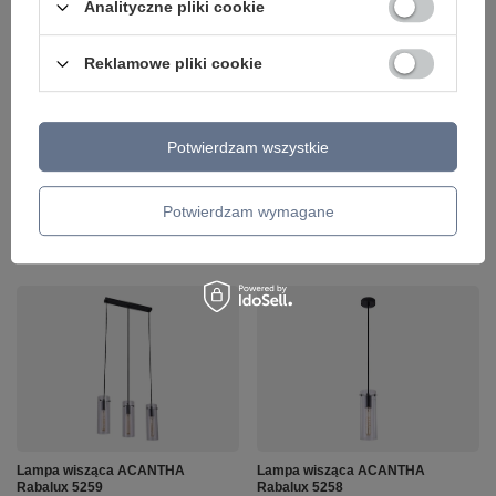
Analityczne pliki cookie
Reklamowe pliki cookie
Lampa wisząca DARYL Rabalux
Lampa wisząca ACANTHA
5271
Rabalux 5260
238,00 zł
1 018,00 zł
/
szt.
/
szt.
Potwierdzam wszystkie
+ Dodaj do porównania
+ Dodaj do porównania
Potwierdzam wymagane
Ilość produktów
Ilość produktów
Lampa wisząca ACANTHA
Lampa wisząca ACANTHA
Rabalux 5259
Rabalux 5258