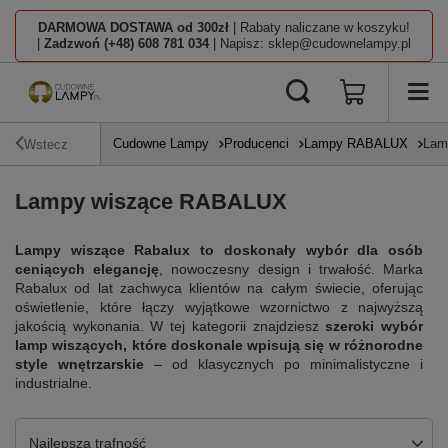
DARMOWA DOSTAWA od 300zł
| Rabaty naliczane w koszyku!
|
Zadzwoń (+48) 608 781 034
| Napisz: sklep@cudownelampy.pl
Cudowne Lampy
Producenci
Lampy RABALUX
Lam
Wstecz
Lampy wiszące RABALUX
Lampy wiszące Rabalux to doskonały wybór dla osób
ceniących elegancję
, nowoczesny design i trwałość. Marka
Rabalux od lat zachwyca klientów na całym świecie, oferując
oświetlenie, które łączy wyjątkowe wzornictwo z najwyższą
jakością wykonania. W tej kategorii znajdziesz
szeroki wybór
lamp wiszących, które doskonale wpisują się w różnorodne
style wnętrzarskie
– od klasycznych po minimalistyczne i
industrialne.
Zmień sortowanie
Najlepsza trafność