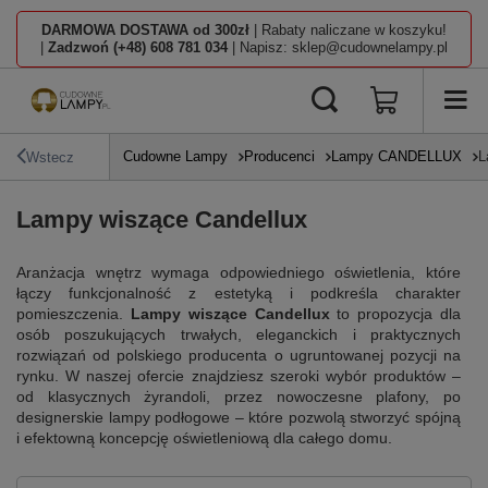
DARMOWA DOSTAWA od 300zł
| Rabaty naliczane w koszyku!
|
Zadzwoń (+48) 608 781 034
| Napisz: sklep@cudownelampy.pl
Cudowne Lampy
Producenci
Lampy CANDELLUX
L
Wstecz
Lampy wiszące Candellux
Aranżacja wnętrz wymaga odpowiedniego oświetlenia, które
łączy funkcjonalność z estetyką i podkreśla charakter
pomieszczenia.
Lampy wiszące Candellux
to propozycja dla
osób poszukujących trwałych, eleganckich i praktycznych
rozwiązań od polskiego producenta o ugruntowanej pozycji na
rynku. W naszej ofercie znajdziesz szeroki wybór produktów –
od klasycznych żyrandoli, przez nowoczesne plafony, po
designerskie lampy podłogowe – które pozwolą stworzyć spójną
i efektowną koncepcję oświetleniową dla całego domu.