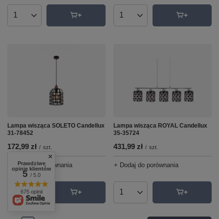
Ilość produktów
Ilość produktów
Lampa wisząca SOLETO Candellux
Lampa wisząca ROYAL Candellux
31-78452
35-35724
172,99 zł
431,99 zł
/
szt.
/
szt.
Prawdziwe
+ Dodaj do porównania
+ Dodaj do porównania
opinie klientów
5
/ 5.0
675 opinii
Ilość produktów
Ilość produktów