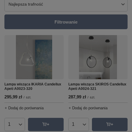
Zmień sortowanie
Najlepsza trafność
Filtrowanie
Lampa wisząca IKARIA Candellux
Lampa wisząca SKIROS Candellux
Apeti A0023-320
Apeti A0024-321
295,99 zł
287,99 zł
/
szt.
/
szt.
+ Dodaj do porównania
+ Dodaj do porównania
Ilość produktów
Ilość produktów