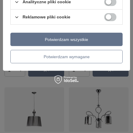
Analityczne pliki cookie
Reklamowe pliki cookie
Lampa wisząca MELBA Candellux
Lampa wisząca GILLENIA
31-39385
Candellux 31-21437
Potwierdzam wszystkie
153,99 zł
345,99 zł
/
szt.
/
szt.
+ Dodaj do porównania
+ Dodaj do porównania
Potwierdzam wymagane
Ilość produktów
Ilość produktów