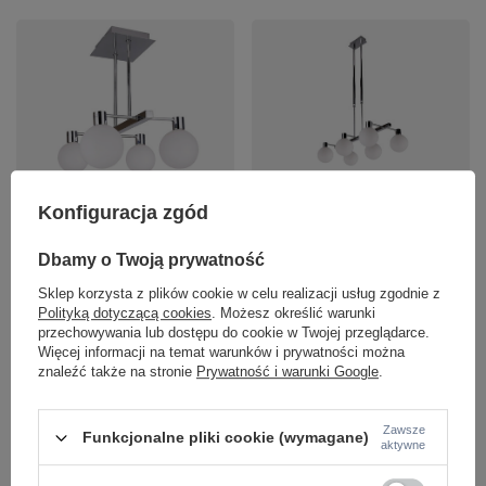
Lampa wisząca MALDUS
Lampa wisząca MALDUS
Konfiguracja zgód
Candellux 34-01467
Candellux 36-01481
457,99 zł
602,99 zł
/
szt.
/
szt.
Dbamy o Twoją prywatność
+ Dodaj do porównania
+ Dodaj do porównania
Sklep korzysta z plików cookie w celu realizacji usług zgodnie z
Polityką dotyczącą cookies
. Możesz określić warunki
przechowywania lub dostępu do cookie w Twojej przeglądarce.
Więcej informacji na temat warunków i prywatności można
Ilość produktów
Ilość produktów
znaleźć także na stronie
Prywatność i warunki Google
.
Zawsze
Funkcjonalne pliki cookie (wymagane)
aktywne