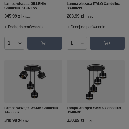
Lampa wisząca GILLENIA
Lampa wisząca ITALO Candellux
Candellux 31-07155
33-00699
345,99 zł
283,99 zł
/
szt.
/
szt.
+ Dodaj do porównania
+ Dodaj do porównania
Ilość produktów
Ilość produktów
Lampa wisząca WAMA Candellux
Lampa wisząca WAMA Candellux
34-00491
34-00507
330,99 zł
348,99 zł
/
szt.
/
szt.