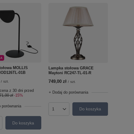
JA
tołowa MOLLIS
Lampka stołowa GRACE
MOD126TL-01B
Maytoni RC247-TL-01-R
749,00 zł
/
szt.
/
szt.
cena z 30 dni przed
+ Dodaj do porównania
71,00 zł
-15%
o porównania
Do koszyka
Ilość produktów
Do koszyka
roduktów