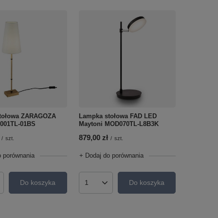
tołowa ZARAGOZA
Lampka stołowa FAD LED
H001TL-01BS
Maytoni MOD070TL-L8B3K
879,00 zł
/
szt.
/
szt.
o porównania
+ Dodaj do porównania
Do koszyka
Do koszyka
roduktów
Ilość produktów