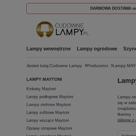
DARMOWA DOSTAWA od
Lampy wewnętrzne
Lampy ogrodowe
Szyn
Jesteś tutaj:
Cudowne Lampy
Producenci
Lampy MAY
LAMPY MAYTONI
Lampy
Kinkiety Maytoni
Lampy podłogowe Maytoni
Lampy st
się w sal
Lampy stołowe Maytoni
znajdzies
Lampy sufitowe Maytoni
tkaniny -
sklepie z
Lampy wiszące Maytoni
Oprawy stropowe Maytoni
Zmień s
Najlepsz