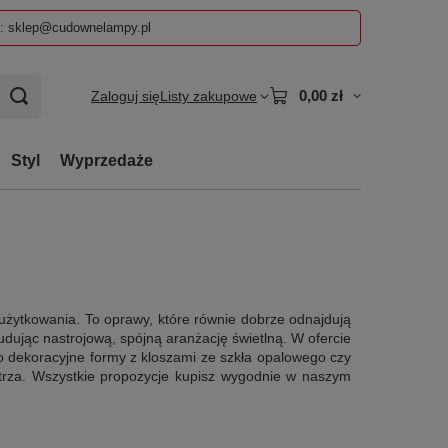
z: sklep@cudownelampy.pl
0,00 zł
Zaloguj się
Listy zakupowe
Styl
Wyprzedaże
żytkowania. To oprawy, które równie dobrze odnajdują
, budując nastrojową, spójną aranżację świetlną. W ofercie
 dekoracyjne formy z kloszami ze szkła opalowego czy
nętrza. Wszystkie propozycje kupisz wygodnie w naszym