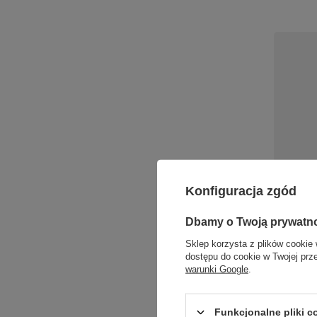
Czarna p
Konfiguracja zgód
stołowa 
Collabor
L3B3K1 M
Dbamy o Twoją prywatn
536,00 zł
Sklep korzysta z plików cookie 
dostępu do cookie w Twojej prz
+ Dodaj d
warunki Google
.
Ilość p
Funkcjonalne pliki 