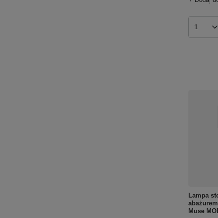
Ilość p
Lampa st
abażurem 
Muse MOD