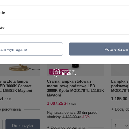
kie
kie
dzam wymagane
Potwierdzam 
PROMOCJA
wna złota lampa
Czarna lampka stołowa z
Lampka s
LED 3000K Cabaret
marmurową podstawą LED
podstawą
-L8BS3K Maytoni
3000K Kyoto MOD178TL-L11B3K
MOD178TL
Maytoni
zł
1 185,00 
/
szt.
1 007,25 zł
/
szt.
o porównania
+ Dodaj d
Najniższa cena z 30 dni przed
obniżką:
1 185,00 zł
-15%
Do koszyka
roduktów
+ Dodaj do porównania
Ilość p