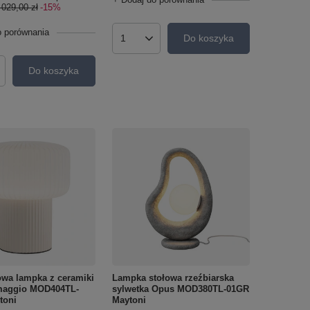
 029,00 zł
-15%
o porównania
Do koszyka
Ilość produktów
Do koszyka
roduktów
owa lampka z ceramiki
Lampka stołowa rzeźbiarska
Omaggio MOD404TL-
sylwetka Opus MOD380TL-01GR
toni
Maytoni