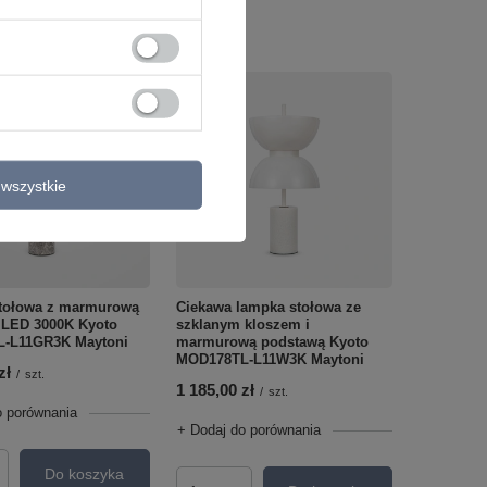
wszystkie
tołowa z marmurową
Ciekawa lampka stołowa ze
 LED 3000K Kyoto
szklanym kloszem i
-L11GR3K Maytoni
marmurową podstawą Kyoto
MOD178TL-L11W3K Maytoni
zł
/
szt.
1 185,00 zł
/
szt.
o porównania
+ Dodaj do porównania
Do koszyka
roduktów