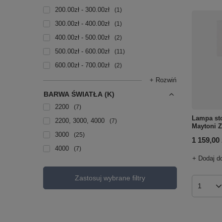
200.00zł - 300.00zł
1
300.00zł - 400.00zł
1
400.00zł - 500.00zł
2
500.00zł - 600.00zł
11
600.00zł - 700.00zł
2
+ Rozwiń
BARWA ŚWIATŁA (K)
2200
7
Lampa st
2200, 3000, 4000
7
Maytoni 
3000
25
1 159,00 
4000
7
+ Dodaj d
Zastosuj wybrane filtry
Ilość p