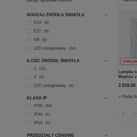
Lampy ogrodowe Maytoni
RODZAJ ŹRÓDŁA ŚWIATŁA
E14
9
E27
8
G9
6
LED zintegrowany
34
ILOŚĆ ŹRÓDEŁ ŚWIATŁA
CHWILOW
1
22
Lampka s
Maytoni 
2
2
2 818,00 
LED zintegrowany
4
+ Dodaj d
KLASA IP
IP20
50
IP44
1
Ilość p
IP54
2
PRZEDZIAŁY CENOWE