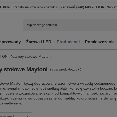
 300zł
| Rabaty naliczane w koszyku! |
Zadzwoń (+48) 608 781 034
| Napis
oprzewody
Żarówki LED
Producenci
Pomieszczenia
TONI
Lampy stołowe Maytoni
 stołowe Maytoni
( ilość produktów:
57
)
ołowe Maytoni łączą dopracowane wzornictwo z wygodą codziennego u
onie, sypialni i gabinecie: doświetlają blaty, konsolę czy stoliki boczne
z modele o zróżnicowanej skali - od kompaktowych lampek nocnych po
 dzięki czemu łatwo dopasujesz je do mebla, koloru ścian i stylu w
 oświetleniem
.
ortowanie
a trafność