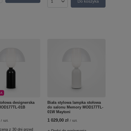
Do koszyka
Ilość produktów
JA
tołowa designerska
Biała stylowa lampka stołowa
MOD177TL-01B
do salonu Memory MOD177TL-
01W Maytoni
1 029,00 zł
/
szt.
/
szt.
cena z 30 dni przed
+ Dodaj do porównania