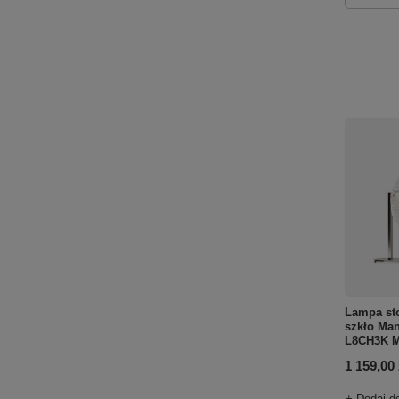
Lampa st
szkło Ma
L8CH3K M
1 159,00 
+ Dodaj d