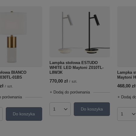
Lampka stołowa ESTUDO
WHITE LED Maytoni Z010TL-
L8W3K
ołowa BIANCO
Lampka s
Z030TL-01BS
Maytoni 
770,00 zł
/
szt.
zł
468,00 zł
/
szt.
+ Dodaj do porównania
o porównania
+ Dodaj d
Do koszyka
Ilość produktów
Do koszyka
roduktów
Ilość p