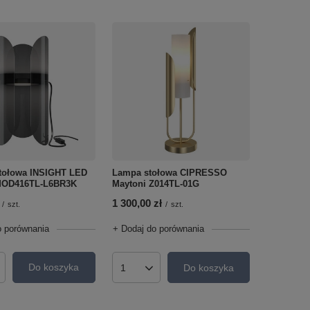
tołowa INSIGHT LED
Lampa stołowa CIPRESSO
MOD416TL-L6BR3K
Maytoni Z014TL-01G
1 300,00 zł
/
szt.
/
szt.
o porównania
+ Dodaj do porównania
Do koszyka
Do koszyka
roduktów
Ilość produktów