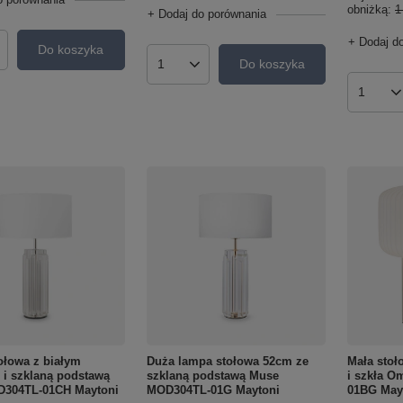
obniżką:
1
+ Dodaj do porównania
+ Dodaj d
Do koszyka
roduktów
Do koszyka
Ilość produktów
Ilość p
ołowa z białym
Duża lampa stołowa 52cm ze
Mała stoł
i szklaną podstawą
szklaną podstawą Muse
i szkła 
304TL-01CH Maytoni
MOD304TL-01G Maytoni
01BG May