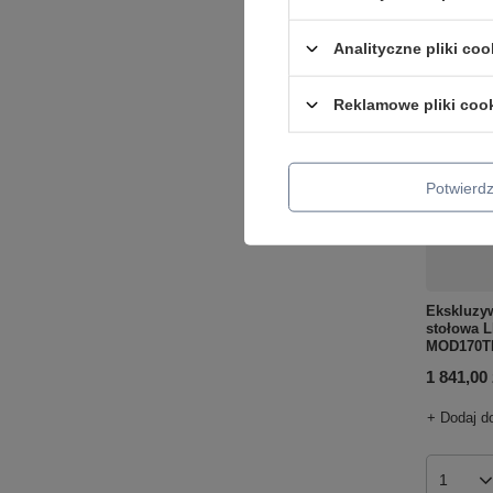
Analityczne pliki coo
Reklamowe pliki coo
Potwier
Ekskluzy
stołowa 
MOD170TL
1 841,00 
+ Dodaj d
Ilość p