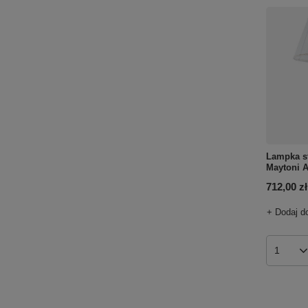
Lampka s
Maytoni 
712,00 zł
+ Dodaj d
Ilość p