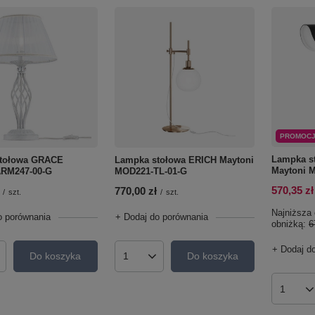
PROMOC
Lampka s
tołowa GRACE
Lampka stołowa ERICH Maytoni
Maytoni 
ARM247-00-G
MOD221-TL-01-G
570,35 zł
770,00 zł
/
szt.
/
szt.
Najniższa 
o porównania
+ Dodaj do porównania
obniżką:
6
+ Dodaj d
Do koszyka
Do koszyka
roduktów
Ilość produktów
Ilość p