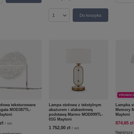
Do koszyka
Ilość produktów
PROMOC
ołowa teksturowane
Lampa stołowa z tekstylnym
Lampka s
ngata MOD387TL-
abażurem i alabastrową
Memory 
aytoni
podstawą Marmo MOD099TL-
Maytoni
01G Maytoni
zł
874,65 zł
/
szt.
1 752,00 zł
/
szt.
Najniższa 
o porównania