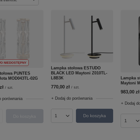
O NIEDOSTĘPNY
Lampka stołowa ESTUDO
BLACK LED Maytoni Z010TL-
tołowa PUNTES
L8B3K
Lampka s
złota MOD043TL-02G
Maytoni 
770,00 zł
zł
/
szt.
/
szt.
983,00 zł
+ Dodaj do porównania
o porównania
+ Dodaj d
Do koszyka
Do koszyka
Ilość produktów
roduktów
Ilość p