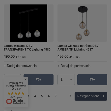
Lampa wisząca potrójna DEVI
Lampa wisząca DEVI
AMBER TK Lighting 4637
TRANSPARENT TK Lighting 4580
456,00 zł
490,00 zł
/
szt.
/
szt.
+ Dodaj do porównania
+ Dodaj do porównania
Ilość produktów
Ilość produktów
Prawdziwe
opinie klientów
5
/ 5.0
1
2
3
4
5
6
7
...
9
Następna strona
672 opinii