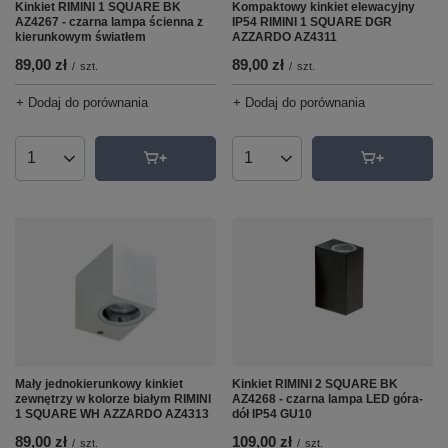
Kinkiet RIMINI 1 SQUARE BK
Kompaktowy kinkiet elewacyjny
AZ4267 - czarna lampa ścienna z
IP54 RIMINI 1 SQUARE DGR
kierunkowym światłem
AZZARDO AZ4311
89,00 zł
89,00 zł
/
szt.
/
szt.
+ Dodaj do porównania
+ Dodaj do porównania
Ilość produktów
Ilość produktów
Kinkiet RIMINI 2 SQUARE BK
Mały jednokierunkowy kinkiet
AZ4268 - czarna lampa LED góra-
zewnętrzy w kolorze białym RIMINI
dół IP54 GU10
1 SQUARE WH AZZARDO AZ4313
109,00 zł
89,00 zł
/
szt.
/
szt.