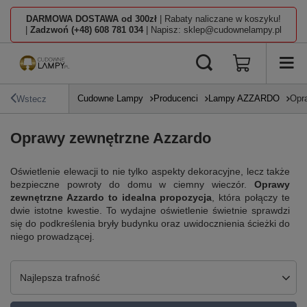
DARMOWA DOSTAWA od 300zł
| Rabaty naliczane w koszyku!
|
Zadzwoń (+48) 608 781 034
| Napisz: sklep@cudownelampy.pl
Cudowne Lampy
Producenci
Lampy AZZARDO
Opr
Wstecz
Oprawy zewnętrzne Azzardo
Oświetlenie elewacji to nie tylko aspekty dekoracyjne, lecz także
bezpieczne powroty do domu w ciemny wieczór.
Oprawy
zewnętrzne Azzardo to idealna propozycja
, która połączy te
dwie istotne kwestie. To wydajne oświetlenie świetnie sprawdzi
się do podkreślenia bryły budynku oraz uwidocznienia ścieżki do
niego prowadzącej.
Zmień sortowanie
Najlepsza trafność