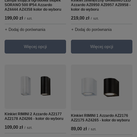
Lampa stojąca ogrodowa słupek
Kinkiet zewnętrzny GAMBINO LED
SORANO 500 IP54 Azzardo
Azzardo AZ0950 AZ0957 AZ0958 -
AZ4444 AZ4358 kolor do wyboru
kolor do wyboru
199,00 zł
219,00 zł
/
szt.
/
szt.
+ Dodaj do porównania
+ Dodaj do porównania
Więcej opcji
Więcej opcji
Kinkiet RIMINI 2 Azzardo AZ2177
Kinkiet RIMINI 1 Azzardo AZ2176
AZ2178 AZ4266 - kolor do wyboru
AZ2175 AZ4265 - kolor do wyboru
109,00 zł
/
szt.
89,00 zł
/
szt.