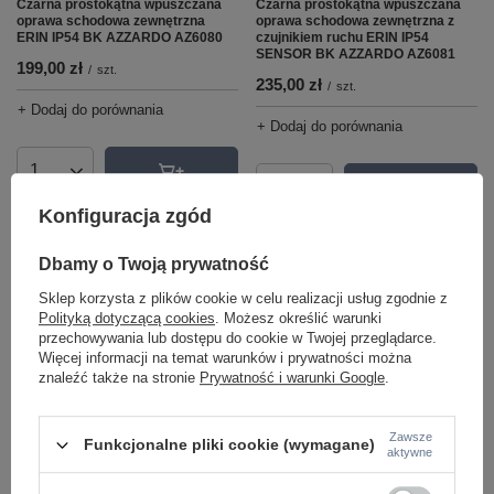
Czarna prostokątna wpuszczana
Czarna prostokątna wpuszczana
oprawa schodowa zewnętrzna
oprawa schodowa zewnętrzna z
ERIN IP54 BK AZZARDO AZ6080
czujnikiem ruchu ERIN IP54
SENSOR BK AZZARDO AZ6081
199,00 zł
/
szt.
235,00 zł
/
szt.
+ Dodaj do porównania
+ Dodaj do porównania
Ilość produktów
Ilość produktów
Konfiguracja zgód
Dbamy o Twoją prywatność
Sklep korzysta z plików cookie w celu realizacji usług zgodnie z
Polityką dotyczącą cookies
. Możesz określić warunki
przechowywania lub dostępu do cookie w Twojej przeglądarce.
Więcej informacji na temat warunków i prywatności można
znaleźć także na stronie
Prywatność i warunki Google
.
Biała prostokątna wpuszczana
Reflektor kierunkowy wbijany
Zawsze
Funkcjonalne pliki cookie (wymagane)
oprawa schodowa zewnętrzna
dogruntowy FLOKI 3000K BK
aktywne
ERIN IP54 WH AZZARDO AZ6078
AZZARDO AZ4468