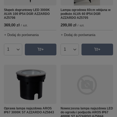
Słupek dogruntowy LED 3000K
Lampa ogrodowa 60cm wbijana w
ALVA 100 IP54 DGR AZZARDO
podłoże ALVA 60 IP54 DGR
AZ5706
AZZARDO AZ5705
369,00 zł
299,00 zł
/
szt.
/
szt.
+ Dodaj do porównania
+ Dodaj do porównania
Ilość produktów
Ilość produktów
Oprawa lampa najazdowa AROS
Nowoczesna lampa najazdowa LED
IP67 3000K ST AZZARDO AZ5843
do ogrodu i podjazdu AROS IP67
4000K ST AZZARDO AZ5844