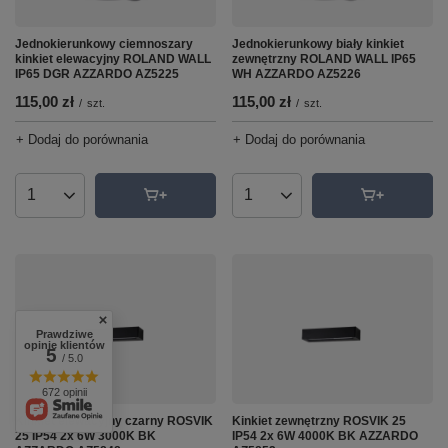
Jednokierunkowy ciemnoszary
Jednokierunkowy biały kinkiet
kinkiet elewacyjny ROLAND WALL
zewnętrzny ROLAND WALL IP65
IP65 DGR AZZARDO AZ5225
WH AZZARDO AZ5226
115,00 zł
115,00 zł
/
szt.
/
szt.
+ Dodaj do porównania
+ Dodaj do porównania
Ilość produktów
Ilość produktów
Prawdziwe
opinie klientów
5
/ 5.0
672 opinii
Kinkiet elewacyjny czarny ROSVIK
Kinkiet zewnętrzny ROSVIK 25
25 IP54 2x 6W 3000K BK
IP54 2x 6W 4000K BK AZZARDO