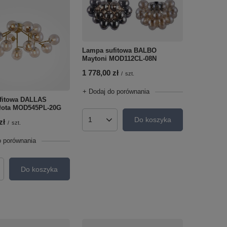
Lampa sufitowa BALBO
Maytoni MOD112CL-08N
1 778,00 zł
/
szt.
+ Dodaj do porównania
fitowa DALLAS
złota MOD545PL-20G
Do koszyka
zł
Ilość produktów
/
szt.
o porównania
Do koszyka
roduktów