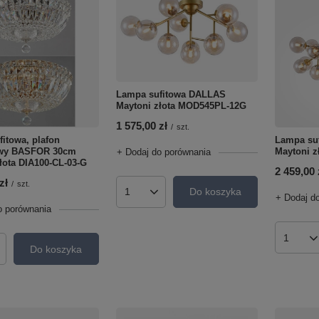
Lampa sufitowa DALLAS
Maytoni złota MOD545PL-12G
1 575,00 zł
/
szt.
Lampa su
itowa, plafon
Maytoni 
owy BASFOR 30cm
+ Dodaj do porównania
łota DIA100-CL-03-G
2 459,00 
zł
/
szt.
Do koszyka
Ilość produktów
+ Dodaj d
o porównania
Ilość p
Do koszyka
roduktów