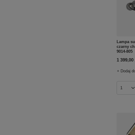
Lampa su
czarny c
9014-805
1 399,00 
+ Dodaj d
Ilość p