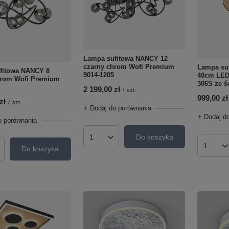
Lampa sufitowa NANCY 12
czarny chrom Wofi Premium
Lampa suf
fitowa NANCY 8
9014-1205
40cm LED
hrom Wofi Premium
306S ze 
2 199,00 zł
/
szt.
999,00 zł
zł
/
szt.
+ Dodaj do porównania
+ Dodaj d
o porównania
Do koszyka
Ilość produktów
Do koszyka
Ilość p
roduktów