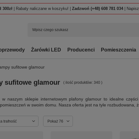
 300zł
| Rabaty naliczane w koszyku! |
Zadzwoń (+48) 608 781 034
| Napis
oprzewody
Żarówki LED
Producenci
Pomieszczenia
ampy sufitowe glamour
 sufitowe glamour
( ilość produktów:
340
)
 w naszym sklepie internetowym plafony glamour to idealne części
 pomieszczeń w swoim domu. Nasza oferta jest na tyle rozbudowana, ż
ortowanie
a trafność
Zmień ilość wyświetlanych produktów
Pokaż 76