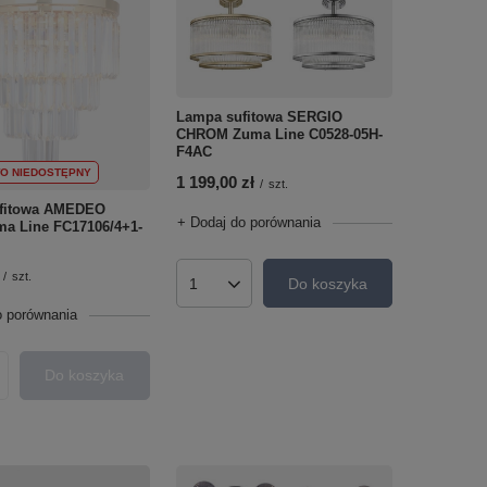
Lampa sufitowa SERGIO
CHROM Zuma Line C0528-05H-
F4AC
O NIEDOSTĘPNY
1 199,00 zł
/
szt.
fitowa AMEDEO
+ Dodaj do porównania
a Line FC17106/4+1-
/
szt.
Do koszyka
Ilość produktów
o porównania
Do koszyka
roduktów