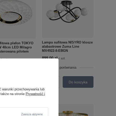
Lampa sufitowa NISYRO klosze
fitowa plafon TOKYO
alabastrowe Zuma Line
 40cm LED Milagro
MX4922-8-EBGN
sterowana pilotem
899,00 zł
/
szt.
/
szt.
+ Dodaj do porównania
o porównania
Do koszyka
Do koszyka
Ilość produktów
roduktów
ć warunki przechowywania lub
 także na stronie
Prywatność i
Zawsze aktywne