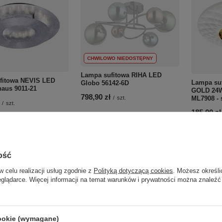
CHWILOWO NIEDOSTĘPNY
Lampa sufitowa RIHA LED
fitowa NEVIS LED
Lampa su
Globo 56142-6D
aus 9011-21
GOLD 24W
798,90 zł
ML7908 - 
/
szt.
/
szt.
185,00 zł
+ Dodaj do porównania
o porównania
+ Dodaj d
Do koszyka
Ilość produktów
Do koszyka
roduktów
ość
Ilość p
w celu realizacji usług zgodnie z
Polityką dotyczącą cookies
. Możesz określi
eglądarce. Więcej informacji na temat warunków i prywatności można znaleźć
cookie (wymagane)