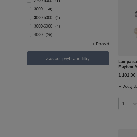
2700-5000
1
3000
60
3000-5000
4
3000-6000
4
4000
29
+ Rozwiń
Zastosuj wybrane filtry
Lampa su
Maytoni 
1 102,00 
+ Dodaj d
Ilość p