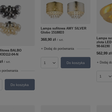
Lampa sufitowa AMY SILVER
Globo 15188D3
Lampa su
368,90 zł
/
szt.
złota LE
98-66190
+ Dodaj do porównania
fitowa BALBO
562,99 zł
MOD112-04-N
zł
/
szt.
+ Dodaj d
Do koszyka
Ilość produktów
o porównania
Ilość p
Do koszyka
roduktów