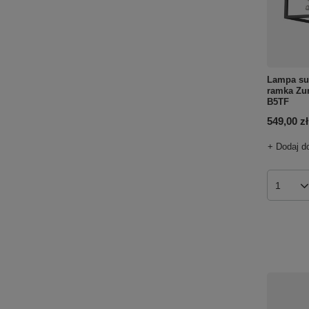
Lampa su
ramka Zu
B5TF
549,00 zł
+ Dodaj d
Ilość p