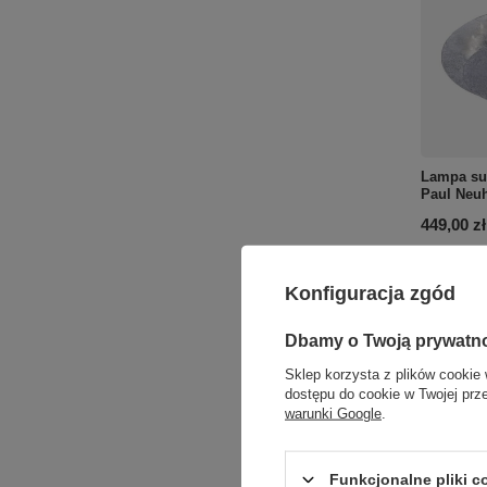
Lampa su
Paul Neuh
449,00 zł
+ Dodaj d
Konfiguracja zgód
Ilość p
Dbamy o Twoją prywatn
Sklep korzysta z plików cookie 
dostępu do cookie w Twojej prz
warunki Google
.
Funkcjonalne pliki 