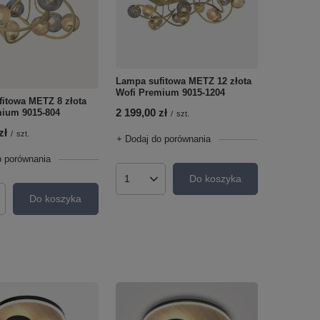
Lampa sufitowa METZ 12 złota
Wofi Premium 9015-1204
itowa METZ 8 złota
2 199,00 zł
mium 9015-804
/
szt.
zł
/
szt.
+ Dodaj do porównania
o porównania
Do koszyka
Ilość produktów
Do koszyka
roduktów