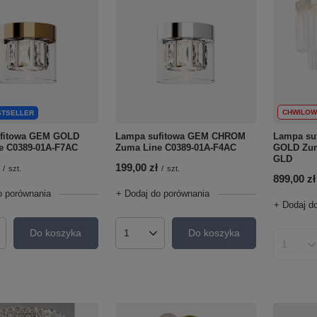
CHWILOW
STSELLER
fitowa GEM GOLD
Lampa sufitowa GEM CHROM
Lampa su
e C0389-01A-F7AC
Zuma Line C0389-01A-F4AC
GOLD Zum
GLD
199,00 zł
/
szt.
/
szt.
899,00 zł
o porównania
+ Dodaj do porównania
+ Dodaj d
Do koszyka
Do koszyka
roduktów
Ilość produktów
Ilość p