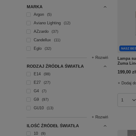
MARKA
Argon
5
Aviano Lighting
12
AZzardo
37
Candellux
11
Eglo
32
NASZ BE
+ Rozwiń
Lampa su
Zuma Lin
RODZAJ ŹRÓDŁA ŚWIATŁA
199,00 zł
E14
98
E27
27
+ Dodaj d
G4
7
G9
97
Ilość p
GU10
13
+ Rozwiń
ILOŚĆ ŹRÓDEŁ ŚWIATŁA
10
9