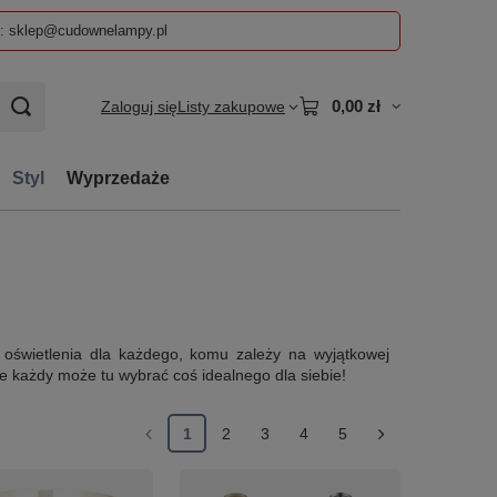
z: sklep@cudownelampy.pl
0,00 zł
Zaloguj się
Listy zakupowe
Styl
Wyprzedaże
 oświetlenia dla każdego, komu zależy na wyjątkowej
e każdy może tu wybrać coś idealnego dla siebie!
1
2
3
4
5