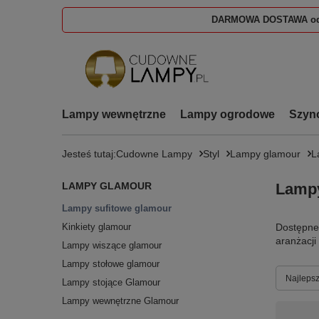
DARMOWA DOSTAWA od
Lampy wewnętrzne
Lampy ogrodowe
Szyn
Jesteś tutaj:
Cudowne Lampy
Styl
Lampy glamour
L
LAMPY GLAMOUR
Lampy
Lampy sufitowe glamour
Kinkiety glamour
Dostępne
aranżacji
Lampy wiszące glamour
Lampy stołowe glamour
Zmień s
Najlepsz
Lampy stojące Glamour
Lampy wewnętrzne Glamour