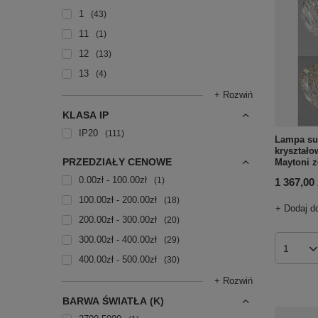
1
43
11
1
12
13
13
4
+ Rozwiń
KLASA IP
IP20
111
Lampa suf
kryształ
PRZEDZIAŁY CENOWE
Maytoni z
0.00zł - 100.00zł
1
1 367,00 
100.00zł - 200.00zł
18
+ Dodaj d
200.00zł - 300.00zł
20
300.00zł - 400.00zł
29
Ilość p
400.00zł - 500.00zł
30
+ Rozwiń
BARWA ŚWIATŁA (K)