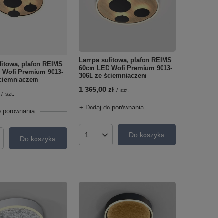
Lampa sufitowa, plafon REIMS
itowa, plafon REIMS
60cm LED Wofi Premium 9013-
 Wofi Premium 9013-
306L ze ściemniaczem
ściemniaczem
1 365,00 zł
/
szt.
/
szt.
+ Dodaj do porównania
o porównania
Do koszyka
Ilość produktów
Do koszyka
roduktów