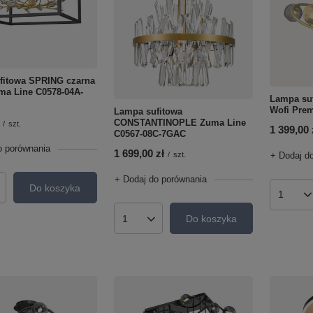
fitowa SPRING czarna
ma Line C0578-04A-
Lampa suf
Wofi Pre
Lampa sufitowa
CONSTANTINOPLE Zuma Line
/
szt.
1 399,00 
C0567-08C-7GAC
o porównania
1 699,00 zł
+ Dodaj d
/
szt.
+ Dodaj do porównania
Do koszyka
roduktów
Ilość p
Do koszyka
Ilość produktów