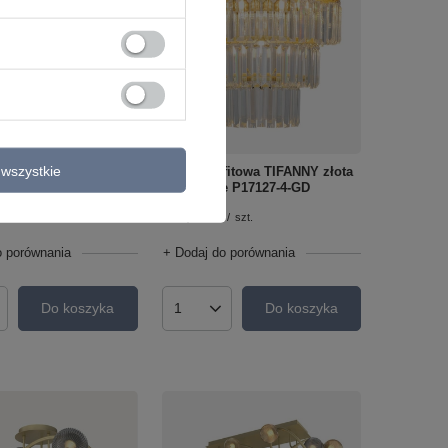
wszystkie
fitowa TIFANNY
Lampa sufitowa TIFANNY złota
ma Line P17127-4-BK
Zuma Line P17127-4-GD
599,00 zł
/
szt.
/
szt.
o porównania
+ Dodaj do porównania
Do koszyka
Do koszyka
roduktów
Ilość produktów