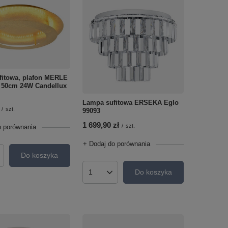
fitowa, plafon MERLE
D 50cm 24W Candellux
Lampa sufitowa ERSEKA Eglo
/
szt.
99093
1 699,90 zł
/
szt.
o porównania
+ Dodaj do porównania
Do koszyka
roduktów
Do koszyka
Ilość produktów