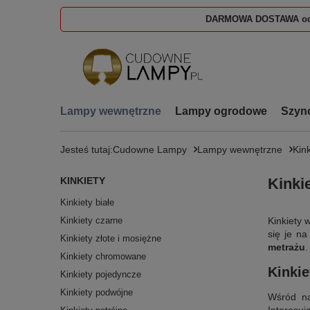
DARMOWA DOSTAWA od
Lampy wewnętrzne
Lampy ogrodowe
Szyn
Jesteś tutaj:
Cudowne Lampy
Lampy wewnętrzne
Kink
KINKIETY
Kinki
Kinkiety białe
Kinkiety czarne
Kinkiety 
się je n
Kinkiety złote i mosiężne
metrażu
.
Kinkiety chromowane
Kinki
Kinkiety pojedyncze
Kinkiety podwójne
Wśród na