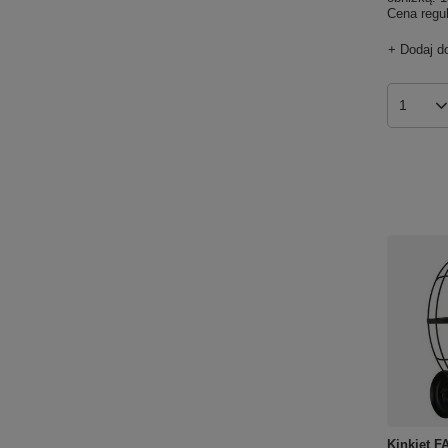
Cena regu
+ Dodaj d
Ilość p
Kinkiet 