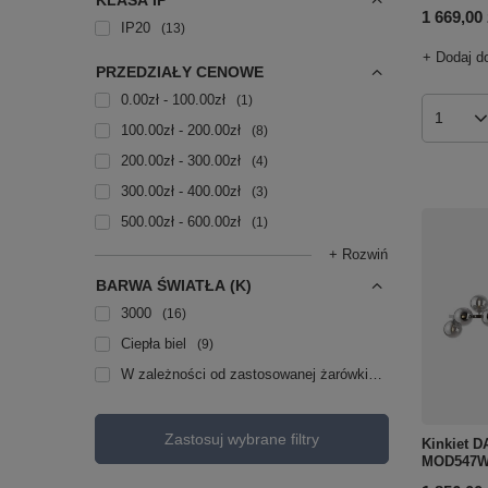
KLASA IP
1 669,00 
IP20
13
+ Dodaj d
PRZEDZIAŁY CENOWE
0.00zł - 100.00zł
1
Ilość p
100.00zł - 200.00zł
8
200.00zł - 300.00zł
4
300.00zł - 400.00zł
3
500.00zł - 600.00zł
1
+ Rozwiń
BARWA ŚWIATŁA (K)
3000
16
Ciepła biel
9
W zależności od zastosowanej żarówki
2
Zastosuj wybrane filtry
Kinkiet 
MOD547W