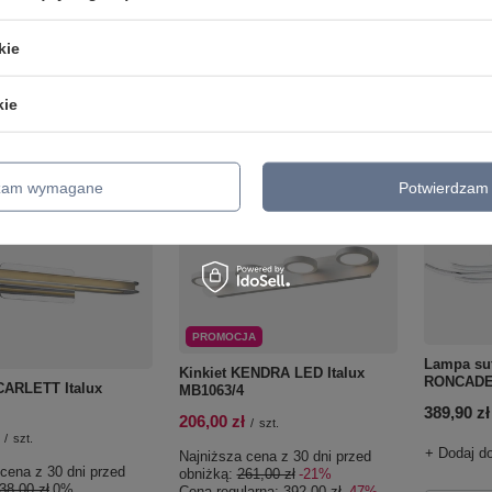
Cena regu
+ Dodaj do porównania
o porównania
kie
+ Dodaj d
Do koszyka
Do koszyka
Ilość produktów
roduktów
kie
Ilość p
dzam wymagane
Potwierdzam 
PROMOCJA
Lampa suf
Kinkiet KENDRA LED Italux
RONCADE 
CARLETT Italux
MB1063/4
389,90 zł
206,00 zł
/
szt.
/
szt.
+ Dodaj d
Najniższa cena z 30 dni przed
cena z 30 dni przed
obniżką:
261,00 zł
-21%
38,00 zł
0%
Cena regularna:
392,00 zł
-47%