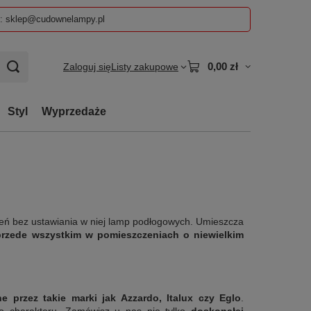
z: sklep@cudownelampy.pl
0,00 zł
Zaloguj się
Listy zakupowe
Styl
Wyprzedaże
rzeń bez ustawiania w niej lamp podłogowych. Umieszcza
przede wszystkim w pomieszczeniach o niewielkim
 przez takie marki jak Azzardo, Italux czy Eglo
.