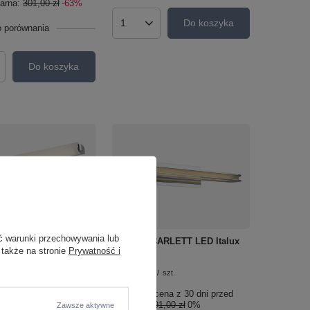
larna:
301,00 zł
-63%
Do koszyka
o porównania
Ilość produktów
Do koszyka
roduktów
OKAZJA
ć warunki przechowywania lub
INOR Italux
Kinkiet SCARLETT LED Italux
 także na stronie
Prywatność i
/M
MB1279L
191,00 zł
/
szt.
/
szt.
cena z 30 dni przed
Najniższa cena z 30 dni przed
36,00 zł
0%
obniżką:
191,00 zł
0%
Zawsze aktywne