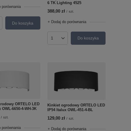
6 TK Lighting 4525
o porównania
388,00 zł
/
szt.
+ Dodaj do porównania
Do koszyka
roduktów
Do koszyka
Ilość produktów
ogrodowy ORTELO LED
Kinkiet ogrodowy ORTELO LED
ux OWL-6650-4-WH-3K
IP54 Italux OWL-451-4-BL
129,00 zł
/
szt.
/
szt.
o porównania
+ Dodaj do porównania