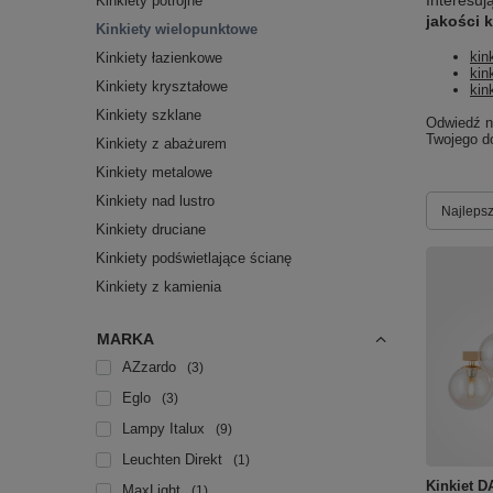
Interesu
Kinkiety potrójne
jakości 
Kinkiety wielopunktowe
kin
Kinkiety łazienkowe
kin
Kinkiety kryształowe
kin
Kinkiety szklane
Odwiedź 
Twojego d
Kinkiety z abażurem
Kinkiety metalowe
Kinkiety nad lustro
Zmień s
Najlepsz
Kinkiety druciane
Kinkiety podświetlające ścianę
Kinkiety z kamienia
MARKA
AZzardo
3
Eglo
3
Lampy Italux
9
Leuchten Direkt
1
Kinkiet D
MaxLight
1