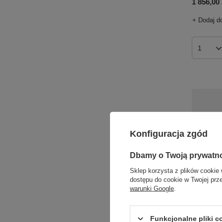
1 856,00 
+ Dodaj d
Ilość p
Konfiguracja zgód
PROMOC
Dbamy o Twoją prywatn
Kinkiet 
Sklep korzysta z plików cookie 
Italux MB
dostępu do cookie w Twojej prz
151,00 zł
warunki Google
.
Najniższa 
obniżką:
1
Funkcjonalne pliki 
Cena regu