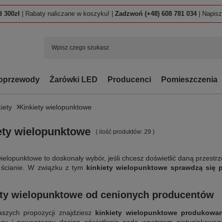
 300zł
| Rabaty naliczane w koszyku! |
Zadzwoń (+48) 608 781 034
| Napis
oprzewody
Żarówki LED
Producenci
Pomieszczenia
iety
Kinkiety wielopunktowe
ety wielopunktowe
( ilość produktów:
29
)
wielopunktowe to doskonały wybór, jeśli chcesz doświetlić daną przest
a ścianie. W związku z tym
kinkiety wielopunktowe sprawdzą się 
ety wielopunktowe od cenionych producentów
szych propozycji znajdziesz
kinkiety wielopunktowe produkowane