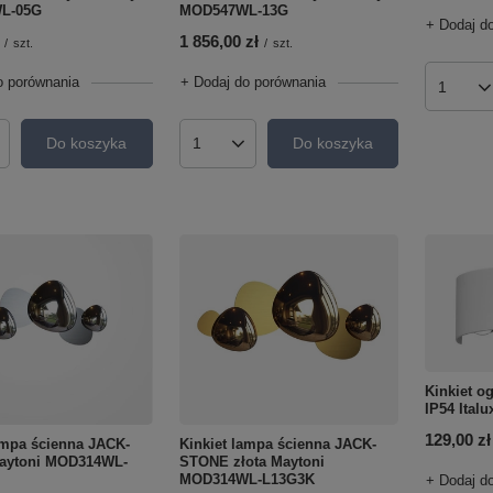
L-05G
MOD547WL-13G
+ Dodaj d
1 856,00 zł
/
szt.
/
szt.
o porównania
+ Dodaj do porównania
Ilość p
Do koszyka
Do koszyka
roduktów
Ilość produktów
Kinkiet 
IP54 Ital
129,00 zł
ampa ścienna JACK-
Kinkiet lampa ścienna JACK-
aytoni MOD314WL-
STONE złota Maytoni
MOD314WL-L13G3K
+ Dodaj d