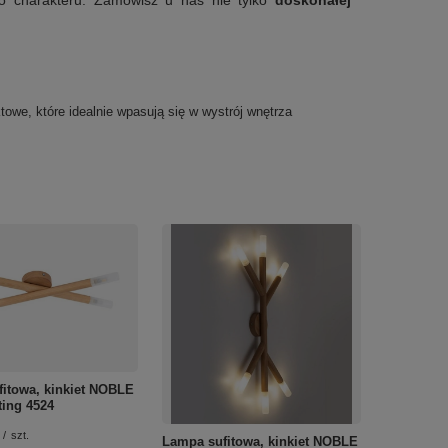
go charakteru. Zamówisz u nas nie tylko
doskonałej
owe, które idealnie wpasują się w wystrój wnętrza
itowa, kinkiet NOBLE
ting 4524
/
szt.
Lampa sufitowa, kinkiet NOBLE