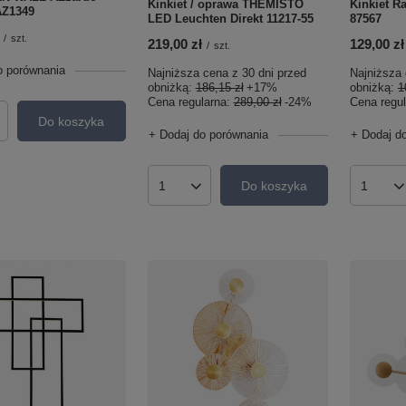
Kinkiet / oprawa THEMISTO
Kinkiet R
Z1349
LED Leuchten Direkt 11217-55
87567
/
szt.
219,00 zł
129,00 zł
/
szt.
o porównania
Najniższa cena z 30 dni przed
Najniższa 
obniżką:
186,15 zł
+17%
obniżką:
1
Cena regularna:
289,00 zł
-24%
Cena regu
Do koszyka
roduktów
+ Dodaj do porównania
+ Dodaj d
Do koszyka
Ilość produktów
Ilość p