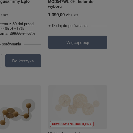
agusa firmy Eglo
MOD547WL-09 - kolor do
wyboru
1 399,00 zł
/
szt.
/
szt.
cena z 30 dni przed
+ Dodaj do porównania
09,65 zł
+17%
larna:
299,00 zł
-57%
Więcej opcji
o porównania
Do koszyka
roduktów
CHWILOWO NIEDOSTĘPNY