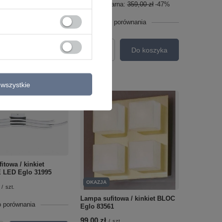
larna:
270,00 zł
-50%
Cena regularna:
359,00 zł
-47%
o porównania
+ Dodaj do porównania
Do koszyka
Do koszyka
roduktów
Ilość produktów
wszystkie
itowa / kinkiet
LED Eglo 31995
OKAZJA
/
szt.
Lampa sufitowa / kinkiet BLOC
o porównania
Eglo 83561
99,00 zł
/
szt.