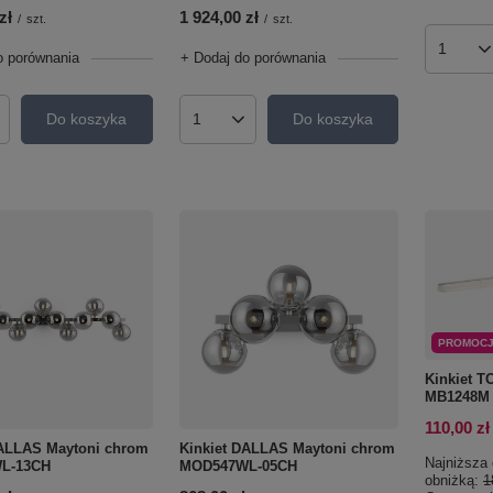
zł
1 924,00 zł
/
szt.
/
szt.
Ilość p
o porównania
+ Dodaj do porównania
Do koszyka
Do koszyka
roduktów
Ilość produktów
PROMOC
Kinkiet T
MB1248M
110,00 zł
DALLAS Maytoni chrom
Kinkiet DALLAS Maytoni chrom
Najniższa 
L-13CH
MOD547WL-05CH
obniżką:
1