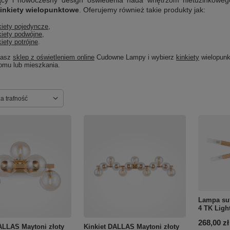
jący i nowoczesny design oświetlenia nada wnętrzom nietuzinkowe
kinkiety wielopunktowe
. Oferujemy również takie produkty jak:
kiety pojedyncze
,
kiety podwójne
,
kiety potrójne
.
nasz
sklep z oświetleniem online
Cudowne Lampy i wybierz
kinkiety
wielopunkt
omu lub mieszkania.
ortowanie
a trafność
Lampa suf
4 TK Ligh
268,00 zł
ALLAS Maytoni złoty
Kinkiet DALLAS Maytoni złoty