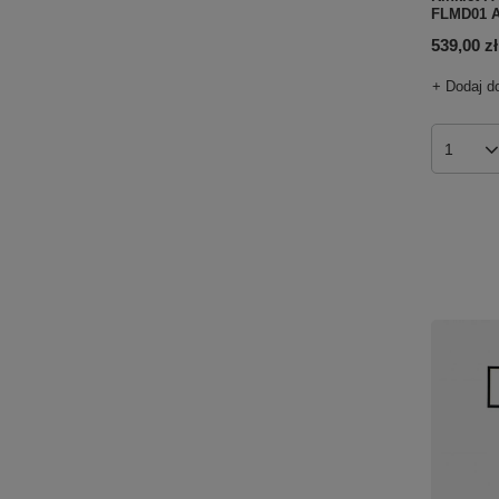
FLMD01 A
539,00 zł
+ Dodaj d
Ilość p