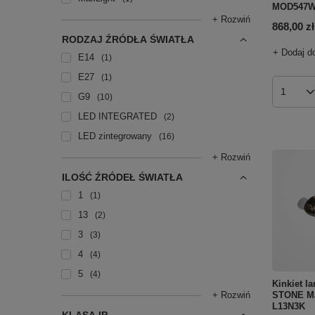
MOD547W
+ Rozwiń
868,00 zł
RODZAJ ŹRÓDŁA ŚWIATŁA
+ Dodaj d
E14
1
E27
1
Ilość p
G9
10
LED INTEGRATED
2
LED zintegrowany
16
+ Rozwiń
ILOŚĆ ŹRÓDEŁ ŚWIATŁA
1
1
13
2
3
3
4
4
5
4
Kinkiet l
STONE M
+ Rozwiń
L13N3K