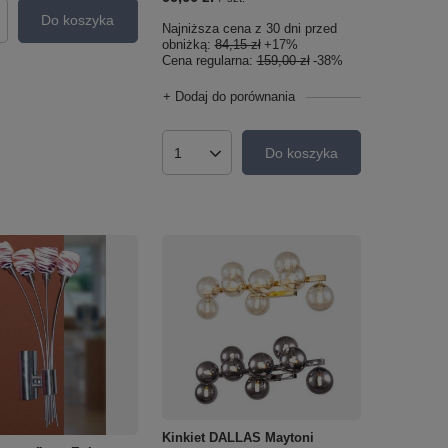
Do koszyka
roduktów
Najniższa cena z 30 dni przed
obniżką:
84,15 zł
+17%
Cena regularna:
159,00 zł
-38%
+ Dodaj do porównania
Do koszyka
Ilość produktów
Kinkiet DALLAS Maytoni