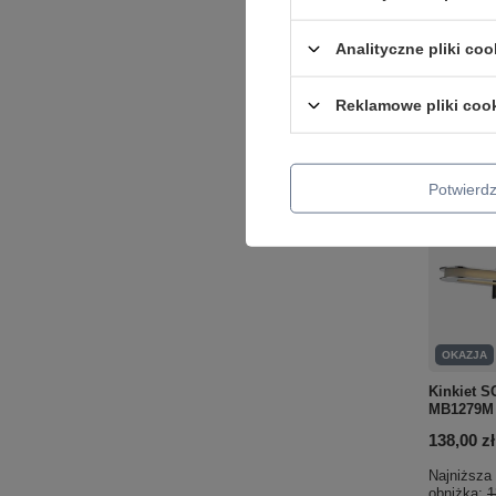
+ Dodaj d
Analityczne pliki coo
Ilość p
Reklamowe pliki coo
Potwier
OKAZJA
Kinkiet S
MB1279M
138,00 zł
Najniższa 
obniżką:
1