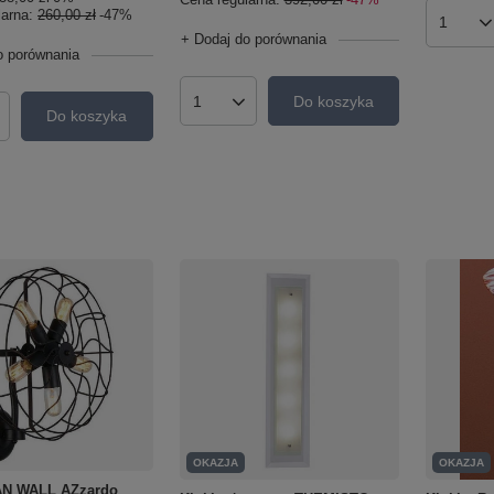
larna:
260,00 zł
-47%
Ilość p
+ Dodaj do porównania
o porównania
Do koszyka
Ilość produktów
Do koszyka
roduktów
OKAZJA
OKAZJA
FAN WALL AZzardo