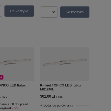
Do koszyka
Do koszyka
roduktów
Ilość produktów
JA
OPICO LED Italux
Kinkiet TOPICO LED Italux
MB1248L
301,00 zł
/
szt.
/
szt.
cena z 30 dni przed
+ Dodaj do porównania
81,00 zł
-39%