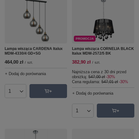
PROMOCJA
Lampa wisząca CARDENA Italux
Lampa wisząca CORNELIA BLACK
MDM-4330/4 GD+SG
Italux MDM-2572/5 BK
464,00 zł
382,90 zł
/
szt.
/
szt.
Najniższa cena z 30 dni przed
+ Dodaj do porównania
obniżką:
547,00 zł
-30%
Cena regularna:
547,01 zł
-30%
Ilość produktów
+ Dodaj do porównania
Ilość produktów