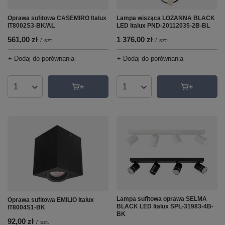
Oprawa sufitowa CASEMIRO Italux
Lampa wisząca LOZANNA BLACK
IT8002S3-BK/AL
LED Italux PND-20112035-2B-BL
561,00 zł
1 376,00 zł
/
szt.
/
szt.
+ Dodaj do porównania
+ Dodaj do porównania
Ilość produktów
Ilość produktów
Lampa sufitowa oprawa SELMA
Oprawa sufitowa EMILIO Italux
BLACK LED Italux SPL-31983-4B-
IT8004S1-BK
BK
92,00 zł
/
szt.