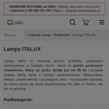
DARMOWA DOSTAWA od 300zł
| Rabaty naliczane w koszyku!
|
Zadzwoń (+48) 608 781 034
| Napisz: sklep@cudownelampy.pl
Cudowne Lampy
Producenci
Lampy ITALUX
Wstecz
Lampy ITALUX
Lampy Italux to wysokiej jakości produkty, znajdujące
zastosowanie w każdym domu. Italux to
polski producent
oświetlenia, który na rynku działa już od 25 lat
i posiada
bogatą ofertę lamp o różnym przeznaczeniu. Nowoczesny
design, uniwersalność i przystępna cena – to wszystko sprawia,
że Italux cieszy się dużą popularnością nie tylko w Polsce, ale
też za granicą.
Podkategorie: