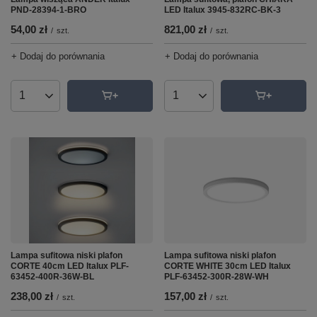
PND-28394-1-BRO
LED Italux 3945-832RC-BK-3
54,00 zł
821,00 zł
/
szt.
/
szt.
+ Dodaj do porównania
+ Dodaj do porównania
Ilość produktów
Ilość produktów
Lampa sufitowa niski plafon
Lampa sufitowa niski plafon
CORTE 40cm LED Italux PLF-
CORTE WHITE 30cm LED Italux
63452-400R-36W-BL
PLF-63452-300R-28W-WH
238,00 zł
157,00 zł
/
szt.
/
szt.