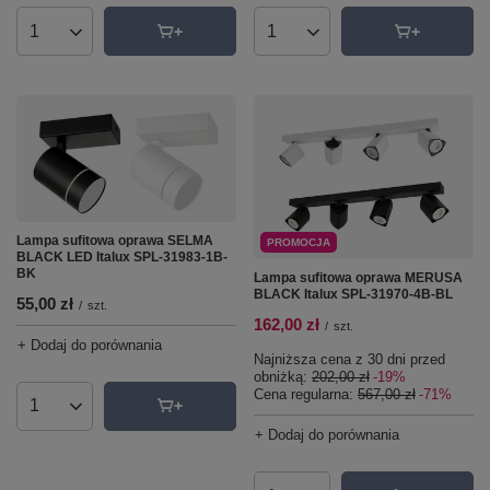
Ilość produktów
Ilość produktów
Lampa sufitowa oprawa SELMA
PROMOCJA
BLACK LED Italux SPL-31983-1B-
BK
Lampa sufitowa oprawa MERUSA
BLACK Italux SPL-31970-4B-BL
55,00 zł
/
szt.
162,00 zł
/
szt.
+ Dodaj do porównania
Najniższa cena z 30 dni przed
obniżką:
202,00 zł
-19%
Cena regularna:
567,00 zł
-71%
Ilość produktów
+ Dodaj do porównania