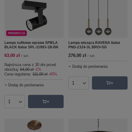
PROMOCJA
Lampa sufitowa oprawa SPIELA
Lampa wisząca RAVENA Italux
BLACK Italux SPL-31993-1B-BK
PND-2324-3L BRO+SG
63,00 zł
276,00 zł
/
szt.
/
szt.
Najniższa cena z 30 dni przed
+ Dodaj do porównania
obniżką:
64,00 zł
-1%
Cena regularna:
111,00 zł
-43%
+ Dodaj do porównania
Ilość produktów
Ilość produktów