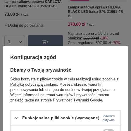
Lampa sufitowa oprawa KARLOTA
BLACK Italux SPL-31959-1B-BL
Lampa sufitowa oprawa HELVIA
BLACK LED Italux SPL-31991-4B-
73,00 zł
/
szt.
BL
178,00 zł
/
szt.
+ Dodaj do porównania
Najniższa cena z 30 dni przed
obniżką:
222,00 zł
-19%
Cena regularna:
597,00 zł
-70%
Ilość produktów
+ Dodaj do porównania
Konfiguracja zgód
Dbamy o Twoją prywatność
Ilość produktów
Sklep korzysta z plików cookie w celu realizacji usług zgodnie z
Polityką dotyczącą cookies
. Możesz określić warunki
przechowywania lub dostępu do cookie w Twojej przeglądarce.
Więcej informacji na temat warunków i prywatności można
znaleźć także na stronie
Prywatność i warunki Google
.
Zawsze
Funkcjonalne pliki cookie (wymagane)
aktywne
PROMOCJA
PROMOCJA