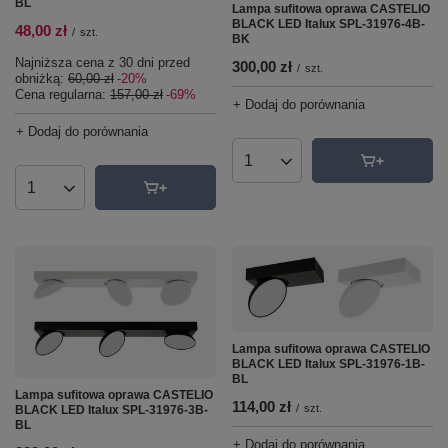
BL
Lampa sufitowa oprawa CASTELIO
BLACK LED Italux SPL-31976-4B-
48,00 zł
/
szt.
BK
Najniższa cena z 30 dni przed
300,00 zł
/
szt.
obniżką:
60,00 zł
-20%
Cena regularna:
157,00 zł
-69%
+ Dodaj do porównania
+ Dodaj do porównania
Ilość produktów
Ilość produktów
Lampa sufitowa oprawa CASTELIO
BLACK LED Italux SPL-31976-1B-
BL
Lampa sufitowa oprawa CASTELIO
114,00 zł
/
szt.
BLACK LED Italux SPL-31976-3B-
BL
+ Dodaj do porównania