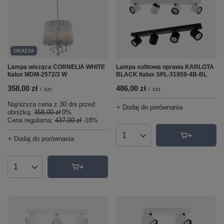
OKAZJA
Lampa sufitowa oprawa KARLOTA
Lampa wisząca CORNELIA WHITE
BLACK Italux SPL-31959-4B-BL
Italux MDM-2572/3 W
486,00 zł
358,00 zł
/
szt.
/
szt.
Najniższa cena z 30 dni przed
+ Dodaj do porównania
obniżką:
358,00 zł
0%
Cena regularna:
437,00 zł
-18%
Ilość produktów
+ Dodaj do porównania
Ilość produktów