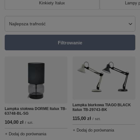
Kinkiety Italux
Lampy p
Zmień sortowanie
Najlepsza trafność
Filtrowanie
Lampka biurkowa TIAGO BLACK
Lampka stołowa DORME Italux TB-
Italux TB-29743-BK
63748-BL-SG
115,00 zł
/
szt.
104,00 zł
/
szt.
+ Dodaj do porównania
+ Dodaj do porównania