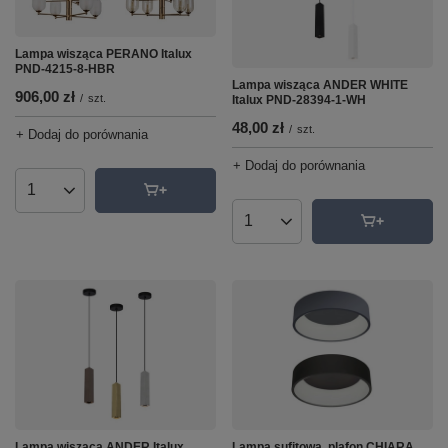
Lampa wisząca PERANO Italux
PND-4215-8-HBR
Lampa wisząca ANDER WHITE
906,00 zł
/
szt.
Italux PND-28394-1-WH
48,00 zł
/
szt.
+ Dodaj do porównania
+ Dodaj do porównania
Ilość produktów
Ilość produktów
Lampa wisząca ANDER Italux
Lampa sufitowa, plafon CHIARA