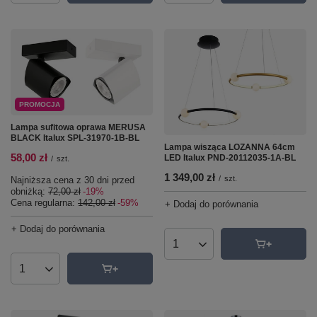
PROMOCJA
Lampa sufitowa oprawa MERUSA
BLACK Italux SPL-31970-1B-BL
Lampa wisząca LOZANNA 64cm
58,00 zł
LED Italux PND-20112035-1A-BL
/
szt.
1 349,00 zł
/
szt.
Najniższa cena z 30 dni przed
obniżką:
72,00 zł
-19%
Cena regularna:
142,00 zł
-59%
+ Dodaj do porównania
+ Dodaj do porównania
Ilość produktów
Ilość produktów