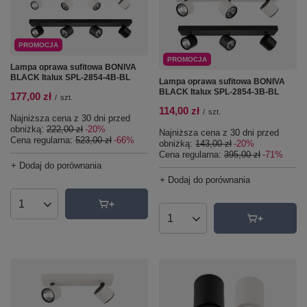
PROMOCJA
PROMOCJA
Lampa oprawa sufitowa BONIVA
BLACK Italux SPL-2854-4B-BL
Lampa oprawa sufitowa BONIVA
BLACK Italux SPL-2854-3B-BL
177,00 zł
/
szt.
114,00 zł
/
szt.
Najniższa cena z 30 dni przed
obniżką:
222,00 zł
-20%
Najniższa cena z 30 dni przed
Cena regularna:
523,00 zł
-66%
obniżką:
143,00 zł
-20%
Cena regularna:
395,00 zł
-71%
+ Dodaj do porównania
+ Dodaj do porównania
Ilość produktów
Ilość produktów