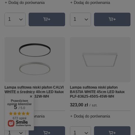
+ Dodaj do porównania
+ Dodaj do porównania
Ilość produktów
Ilość produktów
Lampa sufitowa niski plafon CALVI
Lampa sufitowa niski plafon
WHITE o średnicy 40cm LED Italux
BASTIA WHITE 45cm LED Italux
PLF-35263-400R-32W-WH
PLF-83625-450S-45W-WH
Prawdziwe
199,00 zł
323,00 zł
opinie klientów
/
szt.
/
szt.
5
/ 5.0
+ Dodaj do porównania
+ Dodaj do porównania
672 opinii