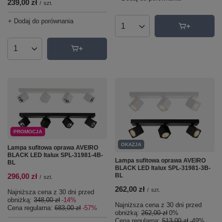
239,00 zł
/
szt.
+ Dodaj do porównania
Ilość produktów
Ilość produktów
PROMOCJA
OKAZJA
Lampa sufitowa oprawa AVEIRO
BLACK LED Italux SPL-31981-4B-
Lampa sufitowa oprawa AVEIRO
BL
BLACK LED Italux SPL-31981-3B-
BL
296,00 zł
/
szt.
262,00 zł
/
szt.
Najniższa cena z 30 dni przed
obniżką:
348,00 zł
-14%
Najniższa cena z 30 dni przed
Cena regularna:
683,00 zł
-57%
obniżką:
262,00 zł
0%
Cena regularna:
513,00 zł
-49%