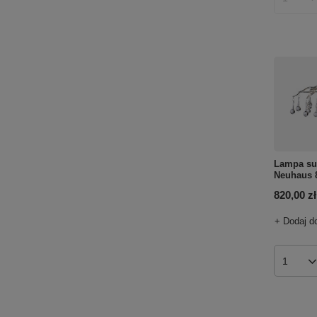
Ilość p
Lampa su
Neuhaus 
820,00 zł
+ Dodaj d
Ilość p