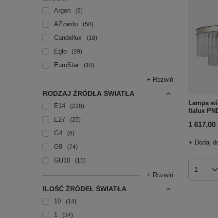
Argon
9
AZzardo
50
Candellux
18
Eglo
39
EuroStar
10
+ Rozwiń
RODZAJ ŹRÓDŁA ŚWIATŁA
Lampa wi
E14
228
Italux P
E27
25
1 617,00 
G4
6
+ Dodaj d
G9
74
GU10
15
Ilość p
+ Rozwiń
ILOŚĆ ŹRÓDEŁ ŚWIATŁA
10
14
1
34