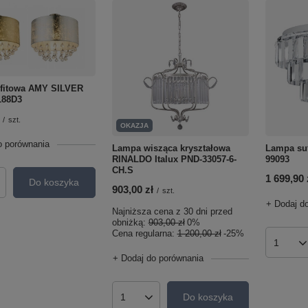
fitowa AMY SILVER
188D3
/
szt.
OKAZJA
o porównania
Lampa wisząca kryształowa
Lampa su
RINALDO Italux PND-33057-6-
99093
CH.S
1 699,90 
Do koszyka
roduktów
903,00 zł
/
szt.
+ Dodaj d
Najniższa cena z 30 dni przed
obniżką:
903,00 zł
0%
Cena regularna:
1 200,00 zł
-25%
Ilość p
+ Dodaj do porównania
Do koszyka
Ilość produktów