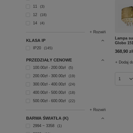
11
3
12
18
14
4
+ Rozwiń
Lampa su
KLASA IP
Globo 15
IP20
145
368,90 zł
PRZEDZIAŁY CENOWE
+ Dodaj d
100.00zł - 200.00zł
5
200.00zł - 300.00zł
19
Ilość p
300.00zł - 400.00zł
24
400.00zł - 500.00zł
18
500.00zł - 600.00zł
22
+ Rozwiń
BARWA ŚWIATŁA (K)
2994 ~ 3358
1