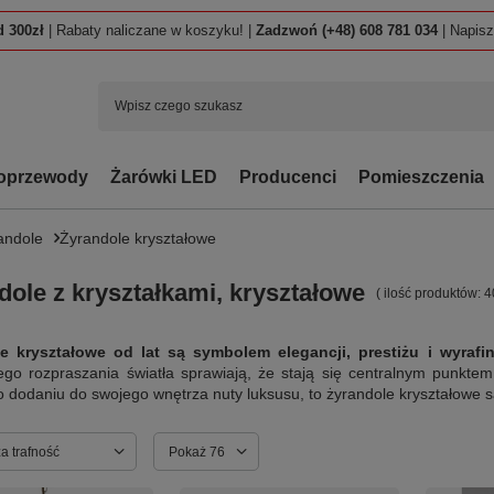
 300zł
| Rabaty naliczane w koszyku! |
Zadzwoń (+48) 608 781 034
| Napis
oprzewody
Żarówki LED
Producenci
Pomieszczenia
andole
Żyrandole kryształowe
dole z kryształkami, kryształowe
( ilość produktów:
4
e kryształowe od lat są symbolem elegancji, prestiżu i wyrafi
go rozpraszania światła sprawiają, że stają się centralnym punktem
 dodaniu do swojego wnętrza nuty luksusu, to żyrandole kryształowe 
ortowanie
a trafność
Zmień ilość wyświetlanych produktów
Pokaż 76