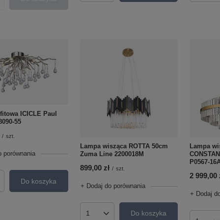
roduktów
fitowa ICICLE Paul
8090-55
/
szt.
Lampa wisząca ROTTA 50cm
Lampa wi
o porównania
Zuma Line 2200018M
CONSTAN
P0567-16
899,00 zł
/
szt.
2 999,00 
Do koszyka
roduktów
+ Dodaj do porównania
+ Dodaj d
Do koszyka
Ilość produktów