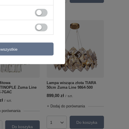
wszystkie
fitowa
Lampa wisząca złota TIARA
TINOPLE Zuma Line
50cm Zuma Line 9864-500
C-7GAC
899,00 zł
/
szt.
zł
/
szt.
+ Dodaj do porównania
o porównania
Do koszyka
Ilość produktów
Do koszyka
roduktów