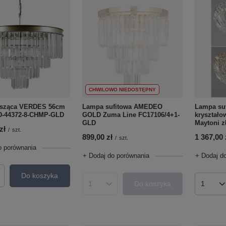
CHWILOWO NIEDOSTĘPNY
sząca VERDES 56cm
Lampa sufitowa AMEDEO
Lampa suf
ND-44372-8-CHMP-GLD
GOLD Zuma Line FC17106/4+1-
kryształ
GLD
Maytoni z
zł
/
szt.
899,00 zł
1 367,00 
/
szt.
o porównania
+ Dodaj do porównania
+ Dodaj d
Do koszyka
roduktów
Do koszyka
Ilość produktów
Ilość p