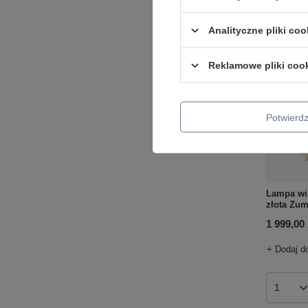
Analityczne pliki coo
Reklamowe pliki coo
Potwier
Lampa wi
złota Zu
1 999,00 
+ Dodaj d
Ilość p