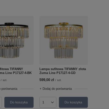
fitowa TIFANNY
Lampa sufitowa TIFANNY złota
ma Line P17127-4-BK
Zuma Line P17127-4-GD
599,00 zł
/
szt.
/
szt.
o porównania
+ Dodaj do porównania
Do koszyka
Do koszyka
roduktów
Ilość produktów