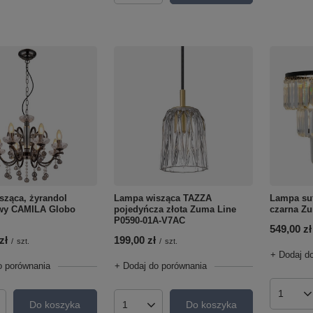
sząca, żyrandol
Lampa wisząca TAZZA
Lampa su
owy CAMILA Globo
pojedyńcza złota Zuma Line
czarna Zu
P0590-01A-V7AC
549,00 zł
zł
199,00 zł
/
szt.
/
szt.
+ Dodaj d
o porównania
+ Dodaj do porównania
Ilość p
Do koszyka
Do koszyka
roduktów
Ilość produktów