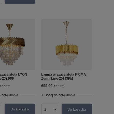
sząca złota LYON
Lampa wisząca złota PRIMA
 23910/9
Zuma Line 20149PM
zł
699,00 zł
/
szt.
/
szt.
o porównania
+ Dodaj do porównania
Do koszyka
Do koszyka
roduktów
Ilość produktów