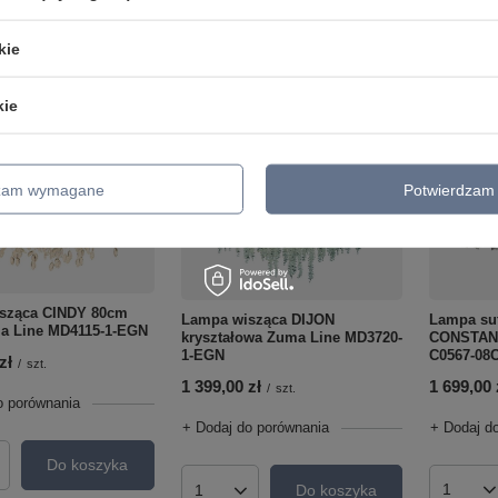
kie
kie
dzam wymagane
Potwierdzam 
sząca CINDY 80cm
Lampa su
Lampa wisząca DIJON
ma Line MD4115-1-EGN
CONSTAN
kryształowa Zuma Line MD3720-
C0567-08
1-EGN
zł
/
szt.
1 699,00 
1 399,00 zł
/
szt.
o porównania
+ Dodaj d
+ Dodaj do porównania
Do koszyka
roduktów
Do koszyka
Ilość p