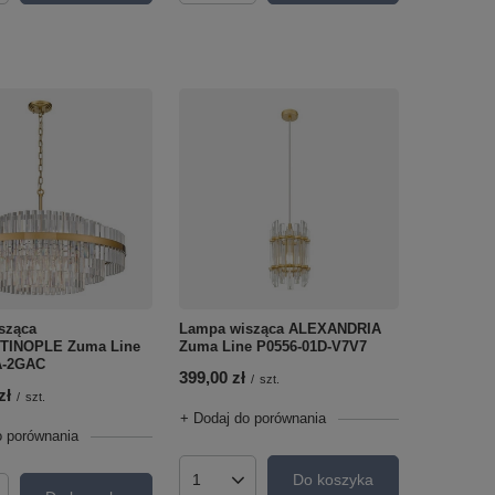
Lampa wisząca ALEXANDRIA
sząca
Zuma Line P0556-01D-V7V7
TINOPLE Zuma Line
A-2GAC
399,00 zł
/
szt.
zł
/
szt.
+ Dodaj do porównania
o porównania
Do koszyka
Ilość produktów