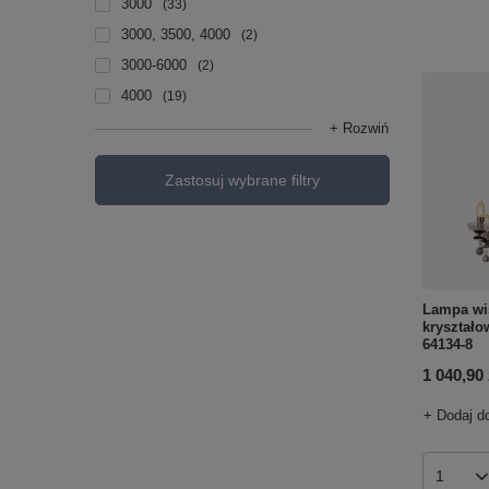
3000
33
3000, 3500, 4000
2
3000-6000
2
4000
19
+ Rozwiń
Zastosuj wybrane filtry
Lampa wi
kryształ
64134-8
1 040,90 
+ Dodaj d
Ilość p