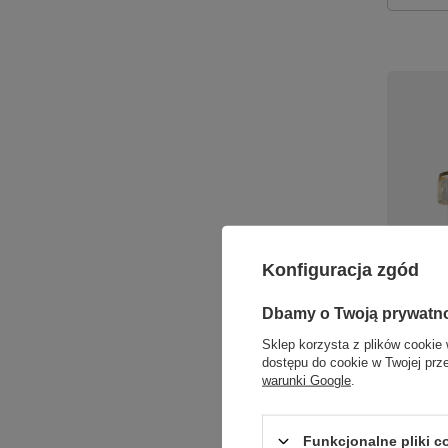
Konfiguracja zgód
Lampa wi
Zuma Lin
Dbamy o Twoją prywatn
599,00 zł
Sklep korzysta z plików cookie 
dostępu do cookie w Twojej prz
+ Dodaj d
warunki Google
.
Ilość p
Funkcjonalne pliki 