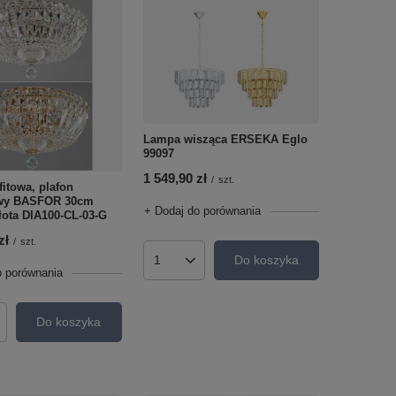
Lampa wisząca ERSEKA Eglo
99097
1 549,90 zł
/
szt.
itowa, plafon
owy BASFOR 30cm
+ Dodaj do porównania
łota DIA100-CL-03-G
zł
/
szt.
Do koszyka
Ilość produktów
o porównania
Do koszyka
roduktów