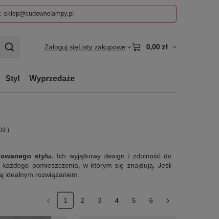
z: sklep@cudownelampy.pl
0,00 zł
Zaloguj się
Listy zakupowe
Styl
Wyprzedaże
09
)
nowanego stylu.
Ich wyjątkowy design i zdolność do
 każdego pomieszczenia, w którym się znajdują. Jeśli
są idealnym rozwiązaniem.
1
2
3
4
5
6