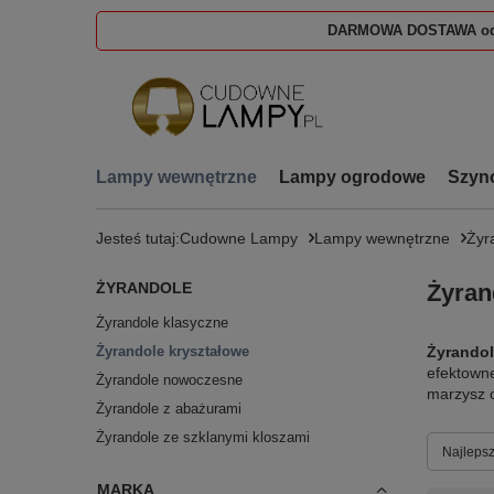
DARMOWA DOSTAWA od
Lampy wewnętrzne
Lampy ogrodowe
Szyn
Jesteś tutaj:
Cudowne Lampy
Lampy wewnętrzne
Żyr
ŻYRANDOLE
Żyran
Żyrandole klasyczne
Żyrandole kryształowe
Żyrandol
efektowne
Żyrandole nowoczesne
marzysz o
Żyrandole z abażurami
Żyrandole ze szklanymi kloszami
Zmień s
Najlepsz
MARKA