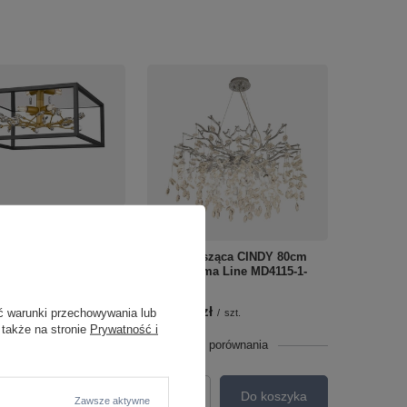
fitowa SPRING czarna
ma Line C0578-04A-
Lampa wisząca CINDY 80cm
chrom Zuma Line MD4115-1-
/
szt.
ECN
o porównania
1 999,00 zł
ć warunki przechowywania lub
/
szt.
 także na stronie
Prywatność i
+ Dodaj do porównania
Do koszyka
roduktów
Do koszyka
Zawsze aktywne
Ilość produktów