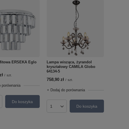
fitowa ERSEKA Eglo
Lampa wisząca, żyrandol
kryształowy CAMILA Globo
64134-5
zł
/
szt.
758,90 zł
/
szt.
o porównania
+ Dodaj do porównania
Do koszyka
roduktów
Do koszyka
Ilość produktów