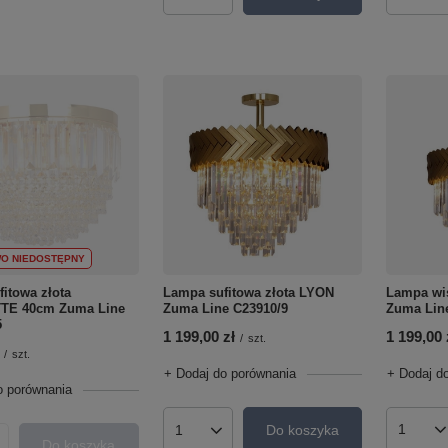
Ilość produktów
O NIEDOSTĘPNY
itowa złota
Lampa wi
Lampa sufitowa złota LYON
TE 40cm Zuma Line
Zuma Line
Zuma Line C23910/9
5
1 199,00 
1 199,00 zł
/
szt.
/
szt.
+ Dodaj d
+ Dodaj do porównania
o porównania
Do koszyka
Ilość p
Ilość produktów
Do koszyka