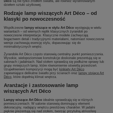
Déco
są nie tylko źródłem światła, ale również wyrafinowanym
dziełem sztuki użytkowej.
Rodzaje lamp wiszących Art Déco – od
klasyki po nowoczesność
Współczesne
lampy wiszące w stylu Art Déco
występują w wielu
wariantach – od wiernych replik klasycznych żyrandoli po
nowoczesne interpretacje. Klasyczne modele zachwycają
bogactwem detali i tradycyjnymi materiałami, natomiast nowoczesne
wersje zachowują esencję stylu, dopasowując się do
minimalistycznych wnętrz.
Żyrandole Art Déco często stanowią centralny punkt pomieszczenia.
Wysokie, wielopoziomowe konstrukcje doskonale prezentują się w
salonach i jadalniach. Nad stołem sprawdzą się podłużne oprawy lub
grupy mniejszych lamp, które równomiernie oświetlą przestrzeń.
Uzupełnieniem kompozycji mogą być
kinkiety Art Déco
zapewniające delikatne światło przy ścianach oraz
lampy stojące Art
Déco
, które dopełnią klimat wnętrza.
Aranżacje i zastosowanie lamp
wiszących Art Déco
Lampy wiszące Art Déco
idealnie sprawdzają się w różnych
pomieszczeniach. W salonie stanowią dominujący element
dekoracyjny, nadający wnętrzu prestiżowy charakter. W jadalni
pięknie prezentują się nad stołem, tworząc przytulną atmosferę