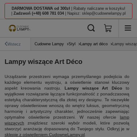
DARMOWA DOSTAWA od 300zł
| Rabaty naliczane w koszyku!
|
Zadzwoń (+48) 608 781 034
| Napisz: sklep@cudownelampy.pl
Cudowne Lampy
Styl
Lampy art déco
Lampy wisząc
Wstecz
Lampy wiszące Art Déco
Urządzanie przestrzeni wymaga przemyślanego podejścia do
każdego elementu wystroju, a oświetlenie stanowi kluczowy
aspekt kreowania nastroju.
Lampy wiszące Art Déco
to
wyjątkowe rozwiązanie łączące funkcjonalność z ponadczasową
estetyką charakterystyczną dla złotej ery designu. Te niezwykłe
oprawy oświetleniowe wnoszą do wnętrz luksus, geometryczną
harmonię i artystyczny charakter, jednocześnie zapewniając
optymalne oświetlenie przestrzeni. W naszej ofercie
lamp
wiszących
znajdziesz szeroki wybór modeli, które pozwolą
stworzyć aranżację dopasowaną do Twojego stylu. Odkryj je w
sklepie z oświetleniem CudowneLampy.pl
.