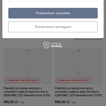
Italux PND-8545-3-AB-WH
i szkła w stylu Art Deco 3000K
CERAMIC LED Nowodvorski 11699
328,00 zł
/
szt.
1 490,00 zł
Potwierdzam wszystkie
/
szt.
+ Dodaj do porównania
+ Dodaj do porównania
Potwierdzam wymagane
Ilość produktów
Ilość produktów
CHWILOWO NIEDOSTĘPNY
CHWILOWO NIEDOSTĘPNY
Pojedyńcza lampa wisząca z
Pojedyńcza lampa wisząca z
ceramiki i szkła w stylu Art Deco
ceramiki i szkła w stylu Art Deco
CERAMIC LED Nowodvorski 11701
CERAMIC LED Nowodvorski 11702
990,00 zł
690,00 zł
/
szt.
/
szt.