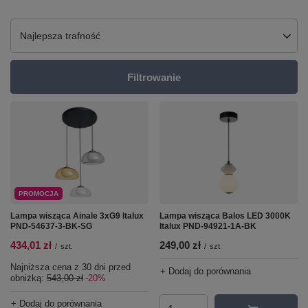
Zmień sortowanie
Najlepsza trafność
Filtrowanie
PROMOCJA
Lampa wisząca Ainale 3xG9 Italux
Lampa wisząca Balos LED 3000K
PND-54637-3-BK-SG
Italux PND-94921-1A-BK
434,01 zł
249,00 zł
/
szt.
/
szt.
Najniższa cena z 30 dni przed
+ Dodaj do porównania
obniżką:
543,00 zł
-20%
+ Dodaj do porównania