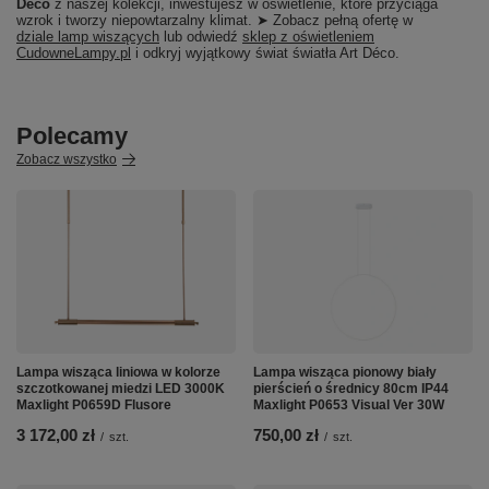
Déco
z naszej kolekcji, inwestujesz w oświetlenie, które przyciąga
wzrok i tworzy niepowtarzalny klimat. ➤ Zobacz pełną ofertę w
dziale lamp wiszących
lub odwiedź
sklep z oświetleniem
CudowneLampy.pl
i odkryj wyjątkowy świat światła Art Déco.
Polecamy
Zobacz wszystko
Lampa wisząca liniowa w kolorze
Lampa wisząca pionowy biały
szczotkowanej miedzi LED 3000K
pierścień o średnicy 80cm IP44
Maxlight P0659D Flusore
Maxlight P0653 Visual Ver 30W
3 172,00 zł
750,00 zł
/
szt.
/
szt.