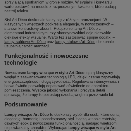
sprzyjającą spotkaniom w gronie rodziny. W sypialni i korytarzu
warto postawić na modele z rozproszonym światłem, które budują
nastrój relaksu.
Styl Art Déco doskonale łączy się z różnymi aranżacjami. W
klasycznych wnętrzach podkreśla elegancję, w nowoczesnych –
stanowi kontrastowy akcent. Połączenie lamp Art Déco z
elementami industrialnymi czy skandynawskimi daje niezwykle
ciekawe efekty wizualne. Warto też zastosować spójne dodatki –
lampy sufitowe Art Déco
oraz
lampy stołowe Art Déco
doskonale
uzupełnią całość aranżacji.
Funkcjonalność i nowoczesne
technologie
Nowoczesne
lampy wiszące w stylu Art Déco
łączą klasyczny
wygląd z zaawansowaną technologią LED, dzięki czemu zapewniają
energooszczędność i długą żywotność. Regulowana intensywność i
barwa światła pozwalają dopasować oświetlenie do charakteru
pomieszczenia. Wysoka jakość wykonania i precyzja detali
sprawiają, że lampy te pozostają ozdobą wnętrza przez wiele lat.
Podsumowanie
Lampy wiszące Art Déco
to doskonały wybór dla osób, które cenią
elegancję, harmonię i ponadczasowy styl. Łączą w sobie estetykę
dawnych epok z nowoczesną funkcjonalnością, nadając wnętrzom
niepowtarzalny charakter. Wybierając
lampy wiszące w stylu Art