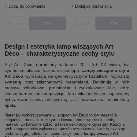
+ Dodaj do porównania
+ Dodaj do porównania
Ilość produktów
Ilość produktów
Design i estetyka lamp wiszących Art
Déco – charakterystyczne cechy stylu
Styl Art Déco, narodzony w latach 20. i 30. XX wieku, był
symbolem luksusu, harmonii i postępu.
Lampy wiszące w stylu
Art Déco
wyróżniają się geometrycznymi kształtami, wyrazistą
symetrią oraz szlachetnymi materiałami. Dominują w nich
motywy schodkowe, promieniste i zygzakowate linie, które
tworzą harmonijne kompozycje. Ten unikalny design inspirowany
był zarówno sztuką kubistyczną, jak i nowoczesną architekturą
epoki.
Materiały wykorzystywane w lampach Art Déco to kwintesencja
elegancji – mosiądz o złotym odcieniu, chromowane elementy,
matowe lub barwione szkło, a także dekoracyjne kryształy. Każdy z
tych komponentów wpływa na sposób rozpraszania światła, tworząc
efektowną grę refleksów i cieni. Dzięki temu
lampy wiszące Art