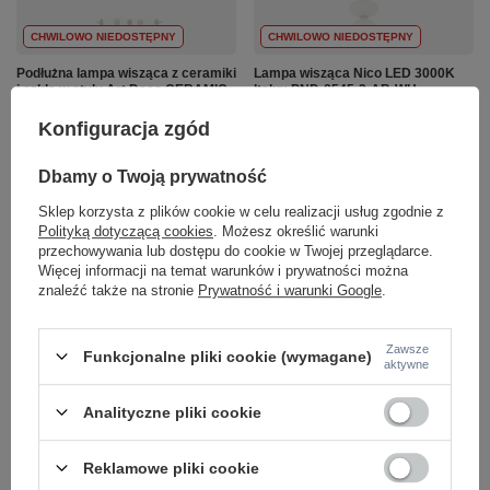
CHWILOWO NIEDOSTĘPNY
CHWILOWO NIEDOSTĘPNY
Podłużna lampa wisząca z ceramiki
Lampa wisząca Nico LED 3000K
i szkła w stylu Art Deco CERAMIC
Italux PND-8545-2-AB-WH
LED Nowodvorski 11700
241,00 zł
/
szt.
Konfiguracja zgód
1 190,00 zł
/
szt.
+ Dodaj do porównania
Dbamy o Twoją prywatność
+ Dodaj do porównania
Sklep korzysta z plików cookie w celu realizacji usług zgodnie z
Ilość produktów
Polityką dotyczącą cookies
. Możesz określić warunki
Ilość produktów
przechowywania lub dostępu do cookie w Twojej przeglądarce.
Więcej informacji na temat warunków i prywatności można
znaleźć także na stronie
Prywatność i warunki Google
.
Zawsze
Funkcjonalne pliki cookie (wymagane)
aktywne
Analityczne pliki cookie
CHWILOWO NIEDOSTĘPNY
CHWILOWO NIEDOSTĘPNY
Reklamowe pliki cookie
Lampa wisząca Nico LED 3000K
Podłużna lampa wisząca z ceramiki