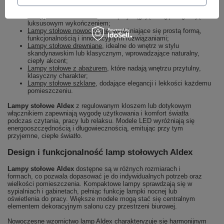
Lampy stołowe Glamour
, które przyciągają uwagę elegancją i
luksusowym wykończeniem;
Lampy stołowe nowoczesne
, wyróżniające się prostą formą,
funkcjonalnością i innowacyjnymi rozwiązaniami;
Lampy stołowe drewniane
, idealne do wnętrz w stylu
skandynawskim lub klasycznym, wprowadzające naturalny,
ciepły akcent;
Lampy stołowe z abażurem
, które nadają wnętrzu przytulny,
klasyczny charakter;
Lampy stołowe szklane
, dodające elegancji i lekkości każdemu
pomieszczeniu.
Lampy stołowe Aldex
z regulowanym kloszem lub dotykowym
włącznikiem zapewniają wygodę użytkowania i komfort światła
podczas czytania, pracy lub relaksu. Modele LED wyróżniają się
energooszczędnością i długowiecznością, emitując przy tym
przyjemne, ciepłe światło.
Design i funkcjonalność lamp stołowych Aldex
Lampy stołowe Aldex
dostępne są w różnych rozmiarach i
formach, co pozwala dopasować je do indywidualnych potrzeb oraz
wielkości pomieszczenia. Kompaktowe lampy sprawdzają się w
sypialniach i gabinetach, pełniąc funkcję lampki nocnej lub
oświetlenia do pracy. Większe modele mogą stać się centralnym
elementem dekoracyjnym salonu czy przestrzeni biurowej.
Nowoczesne wzornictwo lamp Aldex charakteryzuje się harmonijnym