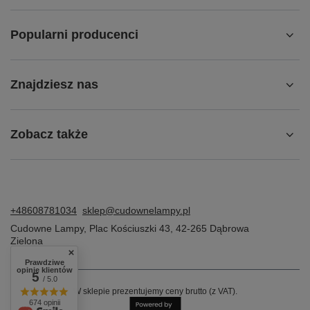
Popularni producenci
Znajdziesz nas
Zobacz także
+48608781034
sklep@cudownelampy.pl
Cudowne Lampy
,
Plac Kościuszki 43
,
42-265
Dąbrowa
Zielona
Prawdziwe
opinie klientów
5
/ 5.0
W sklepie prezentujemy ceny brutto (z VAT).
674 opinii