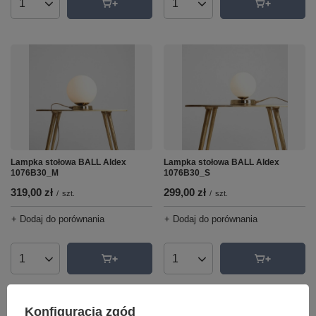
Ilość produktów
Ilość produktów
Lampka stołowa BALL Aldex
Lampka stołowa BALL Aldex
1076B30_M
1076B30_S
319,00 zł
299,00 zł
/
szt.
/
szt.
+ Dodaj do porównania
+ Dodaj do porównania
Ilość produktów
Ilość produktów
Konfiguracja zgód