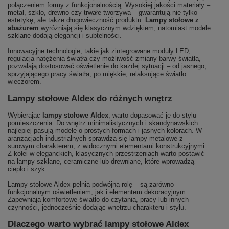
połączeniem formy z funkcjonalnością. Wysokiej jakości materiały –
metal, szkło, drewno czy trwałe tworzywa – gwarantują nie tylko
estetykę, ale także długowieczność produktu.
Lampy stołowe z
abażurem
wyróżniają się klasycznym wdziękiem, natomiast modele
szklane dodają elegancji i subtelności.
Innowacyjne technologie, takie jak zintegrowane moduły LED,
regulacja natężenia światła czy możliwość zmiany barwy światła,
pozwalają dostosować oświetlenie do każdej sytuacji – od jasnego,
sprzyjającego pracy światła, po miękkie, relaksujące światło
wieczorem.
Lampy stołowe Aldex do różnych wnętrz
Wybierając
lampy stołowe Aldex
, warto dopasować je do stylu
pomieszczenia. Do wnętrz minimalistycznych i skandynawskich
najlepiej pasują modele o prostych formach i jasnych kolorach. W
aranżacjach industrialnych sprawdzą się lampy metalowe z
surowym charakterem, z widocznymi elementami konstrukcyjnymi.
Z kolei w eleganckich, klasycznych przestrzeniach warto postawić
na lampy szklane, ceramiczne lub drewniane, które wprowadzą
ciepło i szyk.
Lampy stołowe Aldex pełnią podwójną rolę – są zarówno
funkcjonalnym oświetleniem, jak i elementem dekoracyjnym.
Zapewniają komfortowe światło do czytania, pracy lub innych
czynności, jednocześnie dodając wnętrzu charakteru i stylu.
Dlaczego warto wybrać lampy stołowe Aldex