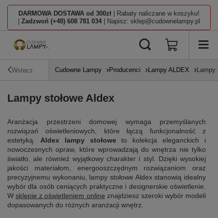
DARMOWA DOSTAWA od 300zł
| Rabaty naliczane w koszyku!
|
Zadzwoń (+48) 608 781 034
| Napisz: sklep@cudownelampy.pl
Cudowne Lampy
Producenci
Lampy ALDEX
Lampy 
Wstecz
Lampy stołowe Aldex
Aranżacja przestrzeni domowej wymaga przemyślanych
rozwiązań oświetleniowych, które łączą funkcjonalność z
estetyką.
Aldex lampy stołowe
to kolekcja eleganckich i
nowoczesnych opraw, które wprowadzają do wnętrza nie tylko
światło, ale również wyjątkowy charakter i styl. Dzięki wysokiej
jakości materiałom, energooszczędnym rozwiązaniom oraz
precyzyjnemu wykonaniu, lampy stołowe Aldex stanowią idealny
wybór dla osób ceniących praktyczne i designerskie oświetlenie.
W
sklepie z oświetleniem online
znajdziesz szeroki wybór modeli
dopasowanych do różnych aranżacji wnętrz.