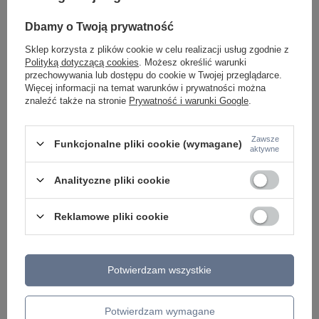
Dbamy o Twoją prywatność
Sklep korzysta z plików cookie w celu realizacji usług zgodnie z
Polityką dotyczącą cookies
. Możesz określić warunki
przechowywania lub dostępu do cookie w Twojej przeglądarce.
CHWILOWO NIEDOSTĘPNY
Więcej informacji na temat warunków i prywatności można
znaleźć także na stronie
Prywatność i warunki Google
.
Lampka stołowa TREVO Aldex
1083B40
439,00 zł
/
szt.
Zawsze
Funkcjonalne pliki cookie (wymagane)
aktywne
+ Dodaj do porównania
Analityczne pliki cookie
Ilość produktów
Reklamowe pliki cookie
Kolekcje i modele lamp stołowych Aldex
Potwierdzam wszystkie
Lampy stołowe Aldex
oferują niezwykłą różnorodność stylów i
funkcji. Od minimalistycznych, geometrycznych form, idealnych
do nowoczesnych wnętrz, po bardziej dekoracyjne i klasyczne
Potwierdzam wymagane
wzory. Wśród bestsellerów znajdują się: