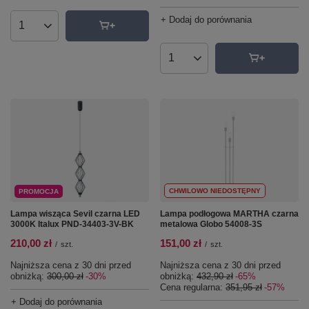
+ Dodaj do porównania
Ilość produktów
Ilość produktów
CHWILOWO NIEDOSTĘPNY
PROMOCJA
Lampa wisząca Sevil czarna LED
Lampa podłogowa MARTHA czarna
3000K Italux PND-34403-3V-BK
metalowa Globo 54008-3S
210,00 zł
151,00 zł
/
szt.
/
szt.
Najniższa cena z 30 dni przed
Najniższa cena z 30 dni przed
obniżką:
300,00 zł
-30%
obniżką:
432,90 zł
-65%
Cena regularna:
351,95 zł
-57%
+ Dodaj do porównania