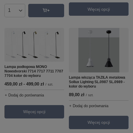
Więcej opcji
Ilość produktów
Lampa podłogowa MONO
Nowodvorski 7714 7717 7711 7707
7704 kolor do wyboru
Lampa wisząca TAZILA metalowa
Sollux Lighting SL.0987 SL.0989 -
od
459,00 zł
-
do
499,00 zł
/
szt.
kolor do wyboru
89,00 zł
+ Dodaj do porównania
/
szt.
+ Dodaj do porównania
Więcej opcji
Więcej opcji