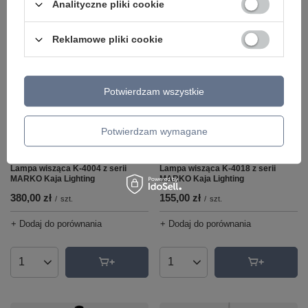
Analityczne pliki cookie
Ilość produktów
Ilość produktów
Reklamowe pliki cookie
Potwierdzam wszystkie
Potwierdzam wymagane
Lampa wisząca K-4004 z serii
Lampa wisząca K-4018 z serii
MARKO Kaja Lighting
MARKO Kaja Lighting
380,00 zł
155,00 zł
/
szt.
/
szt.
+ Dodaj do porównania
+ Dodaj do porównania
Ilość produktów
Ilość produktów