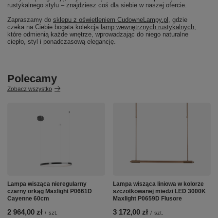
rustykalnego stylu – znajdziesz coś dla siebie w naszej ofercie.
Zapraszamy do
sklepu z oświetleniem CudowneLampy.pl
, gdzie
czeka na Ciebie bogata kolekcja
lamp wewnętrznych rustykalnych
,
które odmienią każde wnętrze, wprowadzając do niego naturalne
ciepło, styl i ponadczasową elegancję.
Polecamy
Zobacz wszystko
Lampa wisząca nieregularny
Lampa wisząca liniowa w kolorze
czarny orkąg Maxlight P0661D
szczotkowanej miedzi LED 3000K
Cayenne 60cm
Maxlight P0659D Flusore
2 964,00 zł
3 172,00 zł
/
szt.
/
szt.