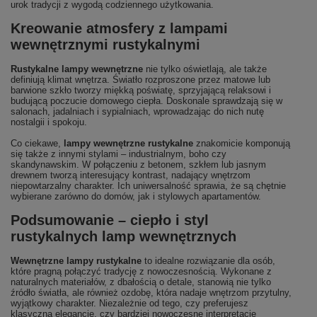
urok tradycji z wygodą codziennego użytkowania.
Kreowanie atmosfery z lampami
wewnętrznymi rustykalnymi
Rustykalne lampy wewnętrzne
nie tylko oświetlają, ale także
definiują klimat wnętrza. Światło rozproszone przez matowe lub
barwione szkło tworzy miękką poświatę, sprzyjającą relaksowi i
budującą poczucie domowego ciepła. Doskonale sprawdzają się w
salonach, jadalniach i sypialniach, wprowadzając do nich nutę
nostalgii i spokoju.
Co ciekawe,
lampy wewnętrzne rustykalne
znakomicie komponują
się także z innymi stylami – industrialnym, boho czy
skandynawskim. W połączeniu z betonem, szkłem lub jasnym
drewnem tworzą interesujący kontrast, nadający wnętrzom
niepowtarzalny charakter. Ich uniwersalność sprawia, że są chętnie
wybierane zarówno do domów, jak i stylowych apartamentów.
Podsumowanie – ciepło i styl
rustykalnych lamp wewnętrznych
Wewnętrzne lampy rustykalne
to idealne rozwiązanie dla osób,
które pragną połączyć tradycję z nowoczesnością. Wykonane z
naturalnych materiałów, z dbałością o detale, stanowią nie tylko
źródło światła, ale również ozdobę, która nadaje wnętrzom przytulny,
wyjątkowy charakter. Niezależnie od tego, czy preferujesz
klasyczną elegancję, czy bardziej nowoczesne interpretacje