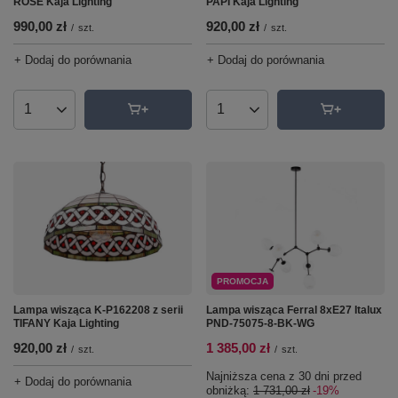
ROSE Kaja Lighting
PAPI Kaja Lighting
990,00 zł
920,00 zł
/
szt.
/
szt.
+ Dodaj do porównania
+ Dodaj do porównania
Ilość produktów
Ilość produktów
PROMOCJA
Lampa wisząca K-P162208 z serii
Lampa wisząca Ferral 8xE27 Italux
TIFANY Kaja Lighting
PND-75075-8-BK-WG
920,00 zł
1 385,00 zł
/
szt.
/
szt.
Najniższa cena z 30 dni przed
+ Dodaj do porównania
obniżką:
1 731,00 zł
-19%