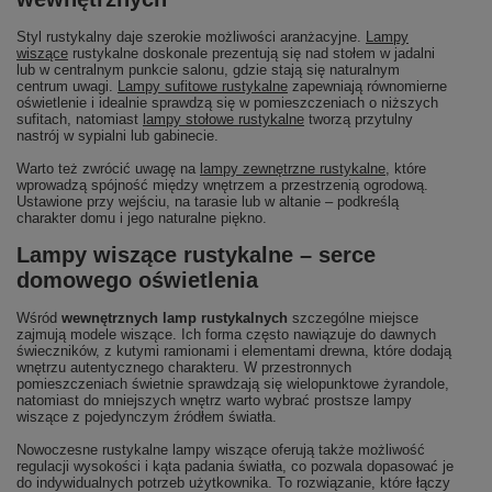
Styl rustykalny daje szerokie możliwości aranżacyjne.
Lampy
wiszące
rustykalne doskonale prezentują się nad stołem w jadalni
lub w centralnym punkcie salonu, gdzie stają się naturalnym
centrum uwagi.
Lampy sufitowe rustykalne
zapewniają równomierne
oświetlenie i idealnie sprawdzą się w pomieszczeniach o niższych
sufitach, natomiast
lampy stołowe rustykalne
tworzą przytulny
nastrój w sypialni lub gabinecie.
Warto też zwrócić uwagę na
lampy zewnętrzne rustykalne
, które
wprowadzą spójność między wnętrzem a przestrzenią ogrodową.
Ustawione przy wejściu, na tarasie lub w altanie – podkreślą
charakter domu i jego naturalne piękno.
Lampy wiszące rustykalne – serce
domowego oświetlenia
Wśród
wewnętrznych lamp rustykalnych
szczególne miejsce
zajmują modele wiszące. Ich forma często nawiązuje do dawnych
świeczników, z kutymi ramionami i elementami drewna, które dodają
wnętrzu autentycznego charakteru. W przestronnych
pomieszczeniach świetnie sprawdzają się wielopunktowe żyrandole,
natomiast do mniejszych wnętrz warto wybrać prostsze lampy
wiszące z pojedynczym źródłem światła.
Nowoczesne rustykalne lampy wiszące oferują także możliwość
regulacji wysokości i kąta padania światła, co pozwala dopasować je
do indywidualnych potrzeb użytkownika. To rozwiązanie, które łączy