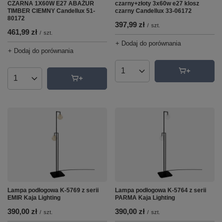
czarny+złoty 3x60w e27 klosz
CZARNA 1X60W E27 ABAŻUR
czarny Candellux 33-06172
TIMBER CIEMNY Candellux 51-
80172
397,99 zł
/
szt.
461,99 zł
/
szt.
+ Dodaj do porównania
+ Dodaj do porównania
Ilość produktów
Ilość produktów
Lampa podłogowa K-5769 z serii
Lampa podłogowa K-5764 z serii
EMIR Kaja Lighting
PARMA Kaja Lighting
390,00 zł
390,00 zł
/
szt.
/
szt.