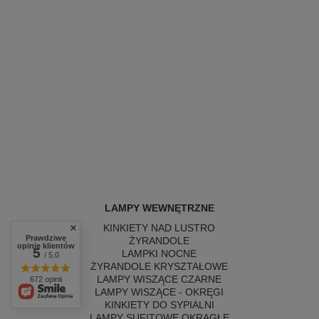
LAMPY WEWNĘTRZNE
KINKIETY NAD LUSTRO
Prawdziwe
ŻYRANDOLE
opinie klientów
5
LAMPKI NOCNE
/ 5.0
ŻYRANDOLE KRYSZTAŁOWE
LAMPY WISZĄCE CZARNE
672 opinii
LAMPY WISZĄCE - OKRĘGI
KINKIETY DO SYPIALNI
LAMPY SUFITOWE OKRĄGŁE