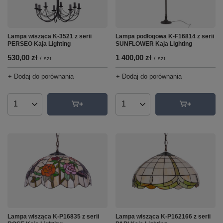
Lampa wisząca K-3521 z serii
Lampa podłogowa K-F16814 z serii
PERSEO Kaja Lighting
SUNFLOWER Kaja Lighting
530,00 zł
1 400,00 zł
/
szt.
/
szt.
+ Dodaj do porównania
+ Dodaj do porównania
Ilość produktów
Ilość produktów
Lampa wisząca K-P16835 z serii
Lampa wisząca K-P162166 z serii