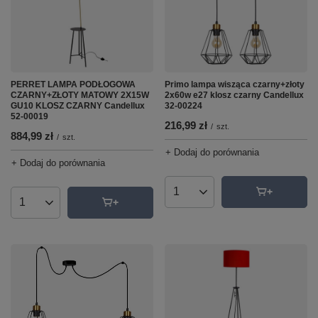
PERRET LAMPA PODŁOGOWA
Primo lampa wisząca czarny+złoty
CZARNY+ZŁOTY MATOWY 2X15W
2x60w e27 klosz czarny Candellux
GU10 KLOSZ CZARNY Candellux
32-00224
52-00019
216,99 zł
/
szt.
884,99 zł
/
szt.
+ Dodaj do porównania
+ Dodaj do porównania
Ilość produktów
Ilość produktów