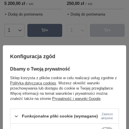
5 200,00 zł
250,00 zł
/
szt.
/
szt.
+ Dodaj do porównania
+ Dodaj do porównania
Ilość produktów
Ilość produktów
Konfiguracja zgód
Dbamy o Twoją prywatność
Sklep korzysta z plików cookie w celu realizacji usług zgodnie z
Polityką dotyczącą cookies
. Możesz określić warunki
przechowywania lub dostępu do cookie w Twojej przeglądarce.
Więcej informacji na temat warunków i prywatności można
Lampa wisząca KP-10 z serii PEAK
Lampa wisząca KP-09 z serii DOT
znaleźć także na stronie
Prywatność i warunki Google
.
Kaja Lighting
Kaja Lighting
2 800,00 zł
2 700,00 zł
/
szt.
/
szt.
Zawsze
Funkcjonalne pliki cookie (wymagane)
+ Dodaj do porównania
+ Dodaj do porównania
aktywne