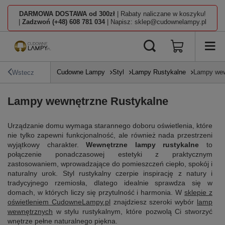
DARMOWA DOSTAWA od 300zł
| Rabaty naliczane w koszyku!
|
Zadzwoń (+48) 608 781 034
| Napisz: sklep@cudownelampy.pl
Cudowne Lampy
Styl
Lampy Rustykalne
Lampy wew
Wstecz
Lampy wewnętrzne Rustykalne
Urządzanie domu wymaga starannego doboru oświetlenia, które
nie tylko zapewni funkcjonalność, ale również nada przestrzeni
wyjątkowy charakter.
Wewnętrzne lampy rustykalne
to
połączenie ponadczasowej estetyki z praktycznym
zastosowaniem, wprowadzające do pomieszczeń ciepło, spokój i
naturalny urok. Styl rustykalny czerpie inspirację z natury i
tradycyjnego rzemiosła, dlatego idealnie sprawdza się w
domach, w których liczy się przytulność i harmonia. W
sklepie z
oświetleniem CudowneLampy.pl
znajdziesz szeroki wybór
lamp
wewnętrznych
w stylu rustykalnym, które pozwolą Ci stworzyć
wnętrze pełne naturalnego piękna.