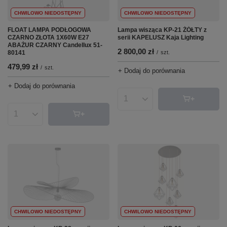
CHWILOWO NIEDOSTĘPNY
CHWILOWO NIEDOSTĘPNY
FLOAT LAMPA PODŁOGOWA
Lampa wisząca KP-21 ŻÓŁTY z
CZARNO ZŁOTA 1X60W E27
serii KAPELUSZ Kaja Lighting
ABAŻUR CZARNY Candellux 51-
2 800,00 zł
80141
/
szt.
479,99 zł
/
szt.
+ Dodaj do porównania
+ Dodaj do porównania
Ilość produktów
Ilość produktów
CHWILOWO NIEDOSTĘPNY
CHWILOWO NIEDOSTĘPNY