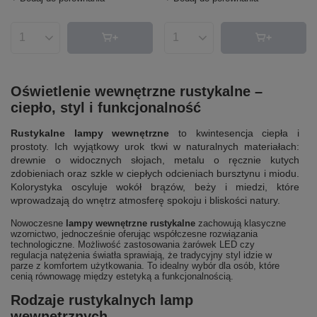
Ilość produktów
Ilość produktów
Oświetlenie wewnętrzne rustykalne –
ciepło, styl i funkcjonalność
Rustykalne lampy wewnętrzne
to kwintesencja ciepła i
prostoty. Ich wyjątkowy urok tkwi w naturalnych materiałach:
drewnie o widocznych słojach, metalu o ręcznie kutych
zdobieniach oraz szkle w ciepłych odcieniach bursztynu i miodu.
Kolorystyka oscyluje wokół brązów, beży i miedzi, które
wprowadzają do wnętrz atmosferę spokoju i bliskości natury.
Nowoczesne
lampy wewnętrzne rustykalne
zachowują klasyczne
wzornictwo, jednocześnie oferując współczesne rozwiązania
technologiczne. Możliwość zastosowania żarówek LED czy
regulacja natężenia światła sprawiają, że tradycyjny styl idzie w
parze z komfortem użytkowania. To idealny wybór dla osób, które
cenią równowagę między estetyką a funkcjonalnością.
Rodzaje rustykalnych lamp
wewnętrznych