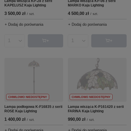
Lampa wisząca KP-28 z serii
Lampa wisząca KP-06 z serii
KAPELUSZ Kaja Lighting
MARKO Kaja Lighting
3 500,00 zł
4 500,00 zł
/
szt.
/
szt.
+ Dodaj do porównania
+ Dodaj do porównania
Ilość produktów
Ilość produktów
CHWILOWO NIEDOSTĘPNY
CHWILOWO NIEDOSTĘPNY
Lampa podłogowa K-F16835 z serii
Lampa wisząca K-P161420 z serii
ROSE Kaja Lighting
FARINA Kaja Lighting
1 400,00 zł
990,00 zł
/
szt.
/
szt.
+ Dodaj do porównania
+ Dodaj do porównania