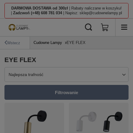
DARMOWA DOSTAWA od 300zł
| Rabaty naliczane w koszyku!
|
Zadzwoń (+48) 608 781 034
| Napisz: sklep@cudownelampy.pl
Cudowne Lampy
EYE FLEX
Wstecz
EYE FLEX
Zmień sortowanie
Najlepsza trafność
Filtrowanie