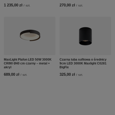
1 235,00 zł
270,00 zł
/
szt.
/
szt.
MaxLight Plafon LED 50W 3000K
Czarna tuba sufitowa o średnicy
CRI90 Ø40 cm czarny – metal +
9cm LED 3000K Maxlight C0281
akryl
BigFix
689,00 zł
325,00 zł
/
szt.
/
szt.