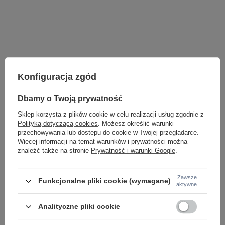
Konfiguracja zgód
Dbamy o Twoją prywatność
Sklep korzysta z plików cookie w celu realizacji usług zgodnie z
Polityką dotyczącą cookies
. Możesz określić warunki
przechowywania lub dostępu do cookie w Twojej przeglądarce.
Więcej informacji na temat warunków i prywatności można
znaleźć także na stronie
Prywatność i warunki Google
.
LAMPY WEWNĘTRZNE
KINKIETY NAD LUSTRO
Zawsze
Funkcjonalne pliki cookie (wymagane)
aktywne
ŻYRANDOLE
LAMPKI NOCNE
ŻYRANDOLE KRYSZTAŁOWE
Analityczne pliki cookie
LAMPY WISZĄCE CZARNE
LAMPY WISZĄCE - OKRĘGI