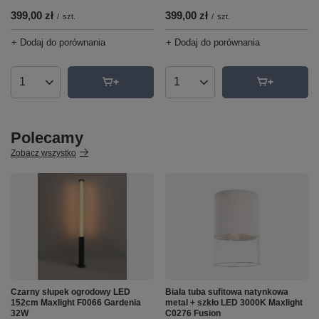
399,00 zł
399,00 zł
/
szt.
/
szt.
+ Dodaj do porównania
+ Dodaj do porównania
Ilość produktów
Ilość produktów
Polecamy
Zobacz wszystko
Czarny słupek ogrodowy LED
Biała tuba sufitowa natynkowa
152cm Maxlight F0066 Gardenia
metal + szkło LED 3000K Maxlight
32W
C0276 Fusion