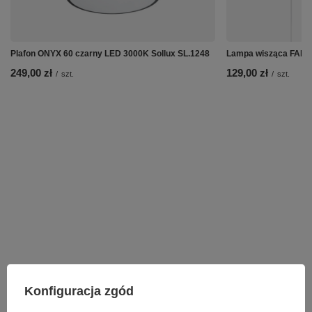
Plafon ONYX 60 czarny LED 3000K Sollux SL.1248
Lampa wisząca FAIRY
249,00 zł
129,00 zł
/
szt.
/
szt.
Konfiguracja zgód
Potrzebujesz pomocy? Masz pytania lub
chcesz lepszą cenę?