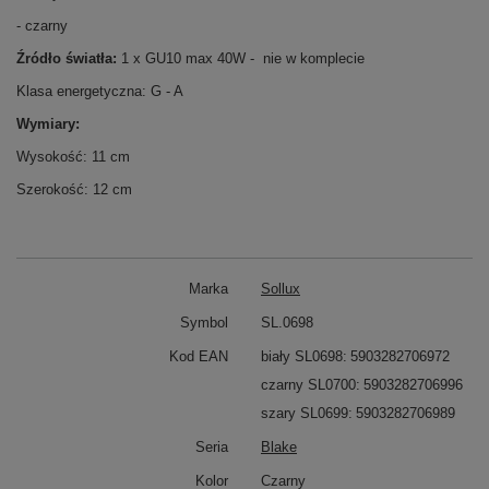
- czarny
Źródło światła:
1 x GU10 max 40W - nie w komplecie
Klasa energetyczna: G - A
Wymiary:
Wysokość: 11 cm
Szerokość: 12 cm
Marka
Sollux
Symbol
SL.0698
Kod EAN
biały SL0698
5903282706972
czarny SL0700
5903282706996
szary SL0699
5903282706989
Seria
Blake
Kolor
Czarny