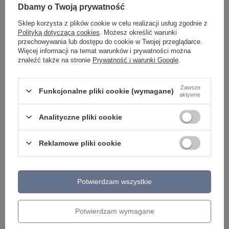
Dbamy o Twoją prywatność
Napisz do nas - doradzimy, odpowiemy
Napisz do nas
szybko i przygotujemy indywidualną ofertę
Sklep korzysta z plików cookie w celu realizacji usług zgodnie z
dopasowaną do Ciebie..
Polityką dotyczącą cookies
. Możesz określić warunki
przechowywania lub dostępu do cookie w Twojej przeglądarce.
Więcej informacji na temat warunków i prywatności można
znaleźć także na stronie
Prywatność i warunki Google
.
Model znajdziesz w kategoriach
Zawsze
Funkcjonalne pliki cookie (wymagane)
aktywne
Napisz swoją opinię
Analityczne pliki cookie
Twoja ocena:
Reklamowe pliki cookie
5/5
Potwierdzam wszystkie
Treść twojej opinii
Potwierdzam wymagane