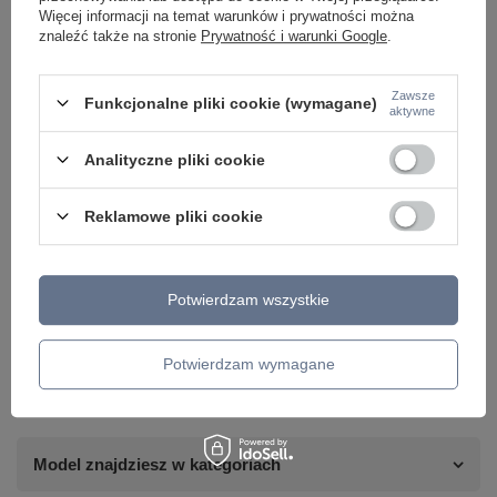
Więcej informacji na temat warunków i prywatności można
znaleźć także na stronie
Prywatność i warunki Google
.
Zawsze
Funkcjonalne pliki cookie (wymagane)
aktywne
Analityczne pliki cookie
Reklamowe pliki cookie
Potrzebujesz pomocy? Masz pytania lub
Potwierdzam wszystkie
chcesz lepszą cenę?
Napisz do nas - doradzimy, odpowiemy
Napisz do nas
szybko i przygotujemy indywidualną ofertę
Potwierdzam wymagane
dopasowaną do Ciebie..
Model znajdziesz w kategoriach