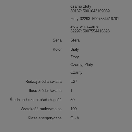
czarno złoty
30137
5901643169039
złoty 32293
5907554416781
złoty wn. czarne
32297
5907554416828
Seria
Sfera
Kolor
Biały
Złoty
Czarny, Złoty
Czarny
Rodzaj źródła światła
E27
Ilość źródeł światła
1
Średnica / szerokość/ długość
50
Wysokość maksymalna
100
Klasa energetyczna
G - A