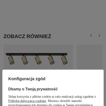
ZOBACZ RÓWNIEŻ
Lampa sufitowa ZOOM 5 Sigma 33600
Konfiguracja zgód
656,82 zł
/
szt.
Kinkiet EDEN BLACK
Dbamy o Twoją prywatność
140,22 zł
/
szt.
Sklep korzysta z plików cookie w celu realizacji usług zgodnie z
Polityką dotyczącą cookies
. Możesz określić warunki
przechowywania lub dostępu do cookie w Twojej przeglądarce.