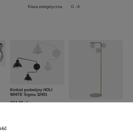
Klasa energetyczna
G - A
Kinkiet podwójny HOLI
WHITE Sigma 32491
274,29 zł
/
szt.
Lampa podłogowa ANDY
Sigma 33340
675,27 zł
/
szt.
ość