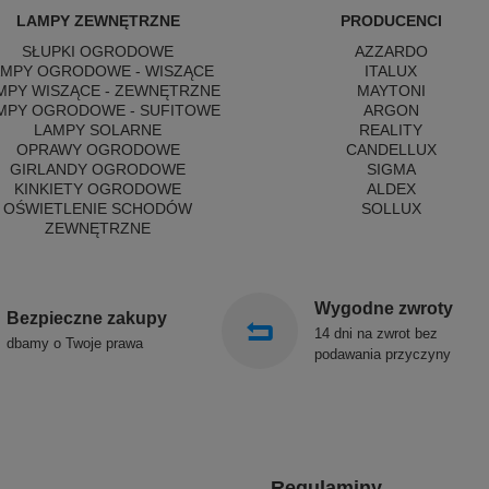
LAMPY ZEWNĘTRZNE
PRODUCENCI
SŁUPKI OGRODOWE
AZZARDO
AMPY OGRODOWE - WISZĄCE
ITALUX
MPY WISZĄCE - ZEWNĘTRZNE
MAYTONI
MPY OGRODOWE - SUFITOWE
ARGON
LAMPY SOLARNE
REALITY
OPRAWY OGRODOWE
CANDELLUX
GIRLANDY OGRODOWE
SIGMA
KINKIETY OGRODOWE
ALDEX
OŚWIETLENIE SCHODÓW
SOLLUX
ZEWNĘTRZNE
Wygodne zwroty
Bezpieczne zakupy
14 dni na zwrot bez
dbamy o Twoje prawa
podawania przyczyny
Regulaminy