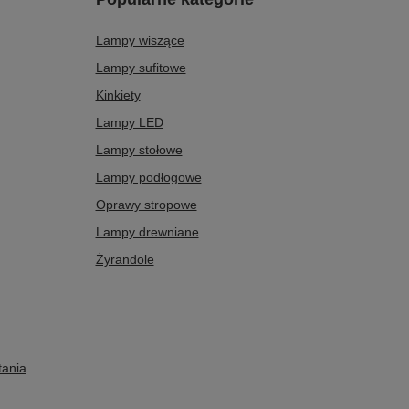
Lampy wiszące
Lampy sufitowe
Kinkiety
Lampy LED
Lampy stołowe
Lampy podłogowe
Oprawy stropowe
Lampy drewniane
Żyrandole
tania