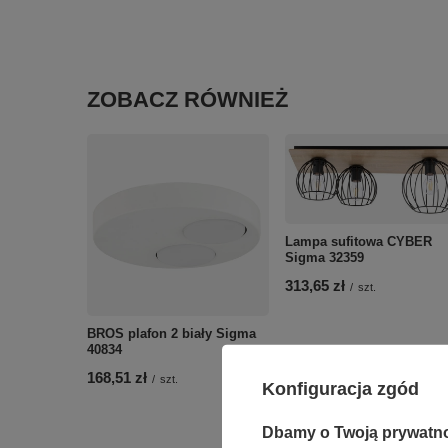
ZOBACZ RÓWNIEŻ
Lampa sufitowa CYBER
Sigma 32359
313,65 zł
/
szt.
BROS plafon 2 biały Sigma
40834
168,51 zł
/
szt.
Konfiguracja zgód
Dbamy o Twoją prywatn