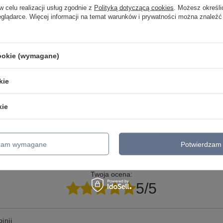
w celu realizacji usług zgodnie z
Polityką dotyczącą cookies
. Możesz określi
eglądarce. Więcej informacji na temat warunków i prywatności można znaleźć
pomocy? Masz pytania lub chcesz
lepszą cenę?
Napisz do 
my, odpowiemy szybko i przygotujemy indywidualną ofertę
cookie (wymagane)
dopasowaną do Ciebie..
kie
kie
dzam wymagane
Potwierdzam 
Twoja ocena:
5/5
inii