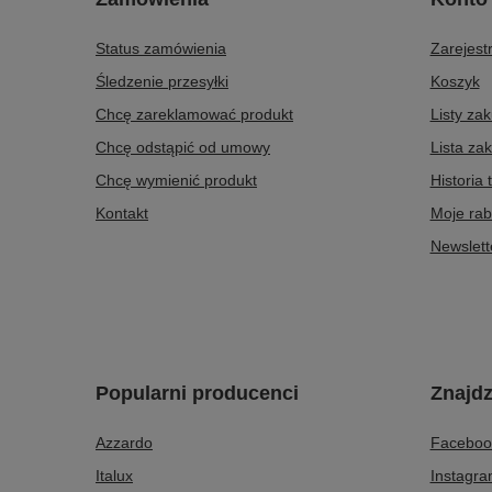
Status zamówienia
Zarejestr
Śledzenie przesyłki
Koszyk
Chcę zareklamować produkt
Listy za
Chcę odstąpić od umowy
Lista za
Chcę wymienić produkt
Historia 
Kontakt
Moje rab
Newslett
Popularni producenci
Znajdz
Azzardo
Faceboo
Italux
Instagr