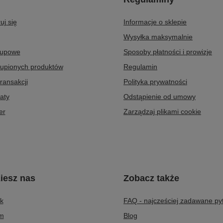
uj się
Informacje o sklepie
Wysyłka maksymalnie
kupowe
Sposoby płatności i prowizje
kupionych produktów
Regulamin
transakcji
Polityka prywatności
aty
Odstąpienie od umowy
er
Zarządzaj plikami cookie
iesz nas
Zobacz także
k
FAQ - najcześciej zadawane py
am
Blog