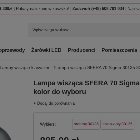
 300zł
| Rabaty naliczane w koszyku! |
Zadzwoń (+48) 608 781 034
| Napis
oprzewody
Żarówki LED
Producenci
Pomieszczenia
Lampy wiszące klasyczne
Lampa wisząca SFERA 70 Sigma 30135 30
Lampa wisząca SFERA 70 Sigma
kolor do wyboru
+ Dodaj do porównania
Wybierz
srebrny 30136
szaro złoty 30135