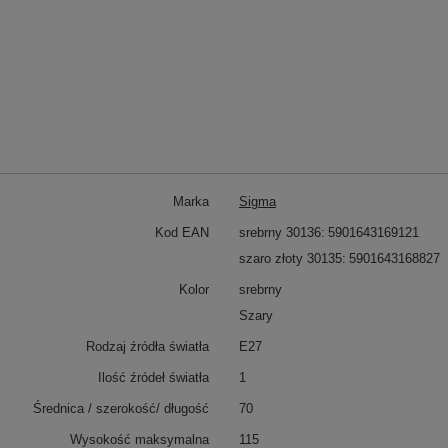
Marka
Sigma
Kod EAN
srebrny 30136
5901643169121
szaro złoty 30135
5901643168827
Kolor
srebrny
Szary
Rodzaj źródła światła
E27
Ilość źródeł światła
1
Średnica / szerokość/ długość
70
Wysokość maksymalna
115