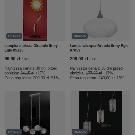
OKAZJA
OKAZJA
Lampka stołowa Girasole firmy
Lampa wisząca Brenda firmy Eglo
Eglo 85325
87059
99,00 zł
209,00 zł
/
szt.
/
szt.
Najniższa cena z 30 dni przed
Najniższa cena z 30 dni przed
obniżką:
84,15 zł
+17%
obniżką:
177,65 zł
+17%
Cena regularna:
200,00 zł
-51%
Cena regularna:
249,00 zł
-16%
OKAZJA
OKAZJA