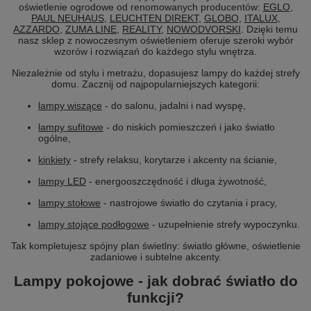
oświetlenie ogrodowe od renomowanych producentów:
EGLO
,
PAUL NEUHAUS
,
LEUCHTEN DIREKT
,
GLOBO
,
ITALUX
,
AZZARDO
,
ZUMA LINE
,
REALITY
,
NOWODVORSKI
. Dzięki temu
nasz sklep z nowoczesnym oświetleniem oferuje szeroki wybór
wzorów i rozwiązań do każdego stylu wnętrza.
Niezależnie od stylu i metrażu, dopasujesz lampy do każdej strefy
domu. Zacznij od najpopularniejszych kategorii:
lampy wiszące
- do salonu, jadalni i nad wyspę,
lampy sufitowe
- do niskich pomieszczeń i jako światło
ogólne,
kinkiety
- strefy relaksu, korytarze i akcenty na ścianie,
lampy LED
- energooszczędność i długa żywotność,
lampy stołowe
- nastrojowe światło do czytania i pracy,
lampy stojące podłogowe
- uzupełnienie strefy wypoczynku.
Tak kompletujesz spójny plan świetlny: światło główne, oświetlenie
zadaniowe i subtelne akcenty.
Lampy pokojowe - jak dobrać światło do
funkcji?