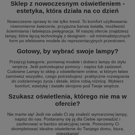
Sklep z nowoczesnym oświetleniem -
estetyka, która działa na co dzień
Nowoczesne oprawy to nie tylko trend. To komfort użytkowania:
równomierne świecenie, przyjazna barwa światła, możliwość
ściemniania i łatwiejsza pielęgnacja. W naszej ofercie znajdziesz
lampy, które łączą technologię z designem - od minimalistycznych
form po efektowne modele do reprezentacyjnych przestrzeni.
Gotowy, by wybrać swoje lampy?
Przejrzyj kategorie, porównaj modele i dobierz lampy do stylu
wnętrza. Jeśli potrzebujesz pomocy - napisz lub zadzwoń.
Cudowne Lampy to sklep z oświetleniem online, w którym łatwo
zamówisz wszystko, czego potrzebujesz: praktyczne rozwiązania
do codziennego życia i detale, które robią różnicę. Wybierz
komfort, estetykę i światło skrojone pod Twoje wnętrze.
Szukasz oświetlenia, którego nie ma w
ofercie?
Nie martw się! Jeśli nie udało Ci się znaleźć wymarzonej lampy,
napisz do nas. Postaramy się ją dla Ciebie sprowadzić i
zaoferować w bardzo atrakcyjnej cenie. Pomożemy Ci
skompletować idealne oświetlenie do Twojego domu, biura,
mieszkania!