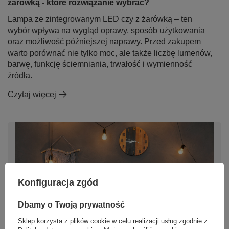
żarówką - które rozwiązanie wybrać?
Lampa ze zintegrowanym LED czy z żarówką – ten
wybór wpływa na wygląd oprawy, sposób użytkowania
oraz możliwość późniejszej naprawy. Przed zakupem
warto porównać nie tylko moc, ale także liczbę lumenów,
barwę, funkcję ściemniania, trwałość i wymienność
źródła.
Czytaj więcej
Konfiguracja zgód
Dbamy o Twoją prywatność
Sklep korzysta z plików cookie w celu realizacji usług zgodnie z