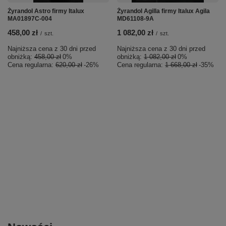
Żyrandol Astro firmy Italux
Żyrandol Agilla firmy Italux Agila
MA01897C-004
MD61108-9A
458,00 zł
1 082,00 zł
/
szt.
/
szt.
Najniższa cena z 30 dni przed
Najniższa cena z 30 dni przed
obniżką:
458,00 zł
0%
obniżką:
1 082,00 zł
0%
Cena regularna:
620,00 zł
-26%
Cena regularna:
1 668,00 zł
-35%