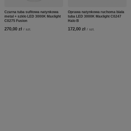
Czarna tuba sufitowa natynkowa
Oprawa natynkowa ruchoma biała
metal + szkło LED 3000K Maxlight
tuba LED 3000K Maxlight C0247
C0275 Fusion
Halo B
270,00 zł
172,00 zł
/
szt.
/
szt.