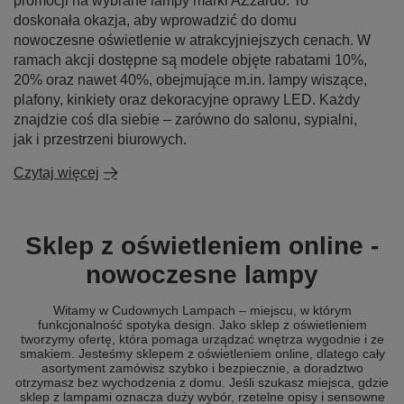
promocji na wybrane lampy marki AZzardo. To
doskonała okazja, aby wprowadzić do domu
nowoczesne oświetlenie w atrakcyjniejszych cenach. W
ramach akcji dostępne są modele objęte rabatami 10%,
20% oraz nawet 40%, obejmujące m.in. lampy wiszące,
plafony, kinkiety oraz dekoracyjne oprawy LED. Każdy
znajdzie coś dla siebie – zarówno do salonu, sypialni,
jak i przestrzeni biurowych.
Czytaj więcej
Sklep z oświetleniem online -
nowoczesne lampy
Witamy w Cudownych Lampach – miejscu, w którym
funkcjonalność spotyka design. Jako sklep z oświetleniem
tworzymy ofertę, która pomaga urządzać wnętrza wygodnie i ze
smakiem. Jesteśmy sklepem z oświetleniem online, dlatego cały
asortyment zamówisz szybko i bezpiecznie, a doradztwo
otrzymasz bez wychodzenia z domu. Jeśli szukasz miejsca, gdzie
sklep z lampami oznacza duży wybór, rzetelne opisy i sensowne