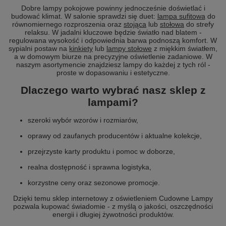
Dobre lampy pokojowe powinny jednocześnie doświetlać i
budować klimat. W salonie sprawdzi się duet:
lampa sufitowa
do
równomiernego rozproszenia oraz
stojąca
lub
stołowa
do strefy
relaksu. W jadalni kluczowe będzie światło nad blatem -
regulowana wysokość i odpowiednia barwa podnoszą komfort. W
sypialni postaw na
kinkiety
lub
lampy stołowe
z miękkim światłem,
a w domowym biurze na precyzyjne oświetlenie zadaniowe. W
naszym asortymencie znajdziesz lampy do każdej z tych ról -
proste w dopasowaniu i estetyczne.
Dlaczego warto wybrać nasz sklep z
lampami?
szeroki wybór wzorów i rozmiarów,
oprawy od zaufanych producentów i aktualne kolekcje,
przejrzyste karty produktu i pomoc w doborze,
realna dostępność i sprawna logistyka,
korzystne ceny oraz sezonowe promocje.
Dzięki temu sklep internetowy z oświetleniem Cudowne Lampy
pozwala kupować świadomie - z myślą o jakości, oszczędności
energii i długiej żywotności produktów.