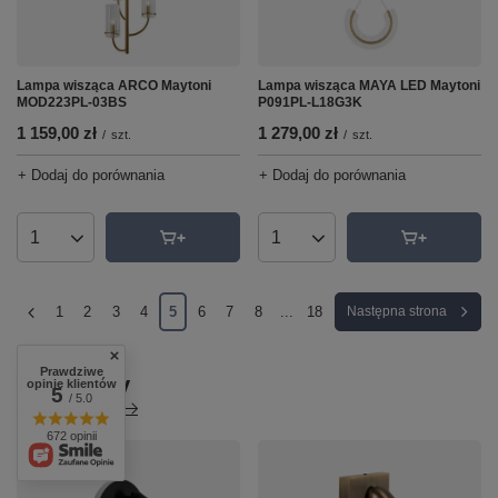
Lampa wisząca MAYA LED Maytoni
Lampa wisząca ARCO Maytoni
P091PL-L18G3K
MOD223PL-03BS
1 279,00 zł
1 159,00 zł
/
szt.
/
szt.
+ Dodaj do porównania
+ Dodaj do porównania
Ilość produktów
Ilość produktów
1
2
3
4
5
6
7
8
...
18
Następna strona
Prawdziwe
Polecamy
opinie klientów
5
/ 5.0
Zobacz wszystko
672 opinii