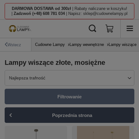
DARMOWA DOSTAWA od 300zł
| Rabaty naliczane w koszyku!
|
Zadzwoń (+48) 608 781 034
| Napisz: sklep@cudownelampy.pl
Cudowne Lampy
Lampy wewnętrzne
Lampy wiszące
Wstecz
Lampy wiszące złote, mosiężne
Zmień sortowanie
Najlepsza trafność
Filtrowanie
Poprzednia strona