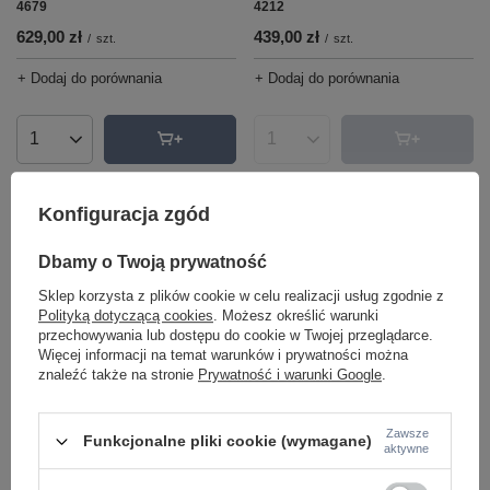
4679
4212
629,00 zł
439,00 zł
/
szt.
/
szt.
+ Dodaj do porównania
+ Dodaj do porównania
Ilość produktów
Ilość produktów
Konfiguracja zgód
Dbamy o Twoją prywatność
Sklep korzysta z plików cookie w celu realizacji usług zgodnie z
Polityką dotyczącą cookies
. Możesz określić warunki
przechowywania lub dostępu do cookie w Twojej przeglądarce.
Więcej informacji na temat warunków i prywatności można
znaleźć także na stronie
Prywatność i warunki Google
.
Lampa wisząca GOMERA PLUS
Lampa wisząca tuba GOMERA
Argon 6113
Argon 4057
659,00 zł
379,00 zł
Zawsze
/
szt.
/
szt.
Funkcjonalne pliki cookie (wymagane)
aktywne
+ Dodaj do porównania
+ Dodaj do porównania