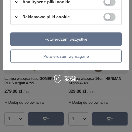
Analityczne pliki cookie
Ilość produktów
Ilość produktów
Reklamowe pliki cookie
Potwierdzam wszystkie
Potwierdzam wymagane
Lampa wisząca 16cm HERMAN
Lampa wisząca tuba GOMERA
Argon 4248
PLUS Argon 4755
329,00 zł
279,00 zł
/
szt.
/
szt.
+ Dodaj do porównania
+ Dodaj do porównania
Ilość produktów
Ilość produktów