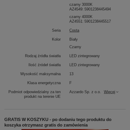
czarny 3000K
AZ4549
5901238445494
czarny 4000K
AZ4551
5901238445517
Seria
Costa
Kolor
Biały
Czarny
Rodzaj źródła światła
LED zintegrowany
Ilość źródeł światła
LED zintegrowany
Wysokość maksymalna
13
Klasa energetyczna
F
Podmiot odpowiedzialny za ten
Azzardo Sp. z o.o.
Więcej
produkt na terenie UE
GRATIS W KOSZYKU - po dodaniu tego produktu do
koszyka otrzymasz gratis do zamówienia