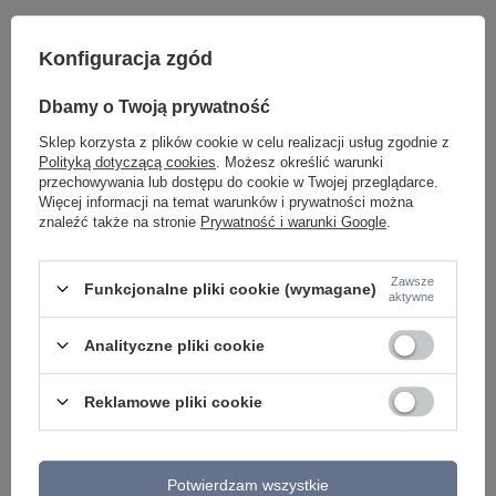
ZOBACZ RÓWNIEŻ
Konfiguracja zgód
Dbamy o Twoją prywatność
Sklep korzysta z plików cookie w celu realizacji usług zgodnie z
Polityką dotyczącą cookies
. Możesz określić warunki
przechowywania lub dostępu do cookie w Twojej przeglądarce.
Więcej informacji na temat warunków i prywatności można
znaleźć także na stronie
Prywatność i warunki Google
.
Kinkiet ścienny elewacyjny podłużny LENNART 150
Lampa sufitowa opr
Zawsze
IP54 4000K BK AZZARDO AZ5699
AZ4072 AZ4065 kolor
Funkcjonalne pliki cookie (wymagane)
aktywne
699,00 zł
439,00 zł
/
szt.
/
szt.
Analityczne pliki cookie
Reklamowe pliki cookie
Potwierdzam wszystkie