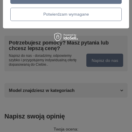
Potwierdzam wymagane
Potrzebujesz pomocy? Masz pytania lub
chcesz lepszą cenę?
Napisz do nas - doradzimy, odpowiemy
Napisz do nas
szybko i przygotujemy indywidualną ofertę
dopasowaną do Ciebie..
Model znajdziesz w kategoriach
Napisz swoją opinię
Twoja ocena: