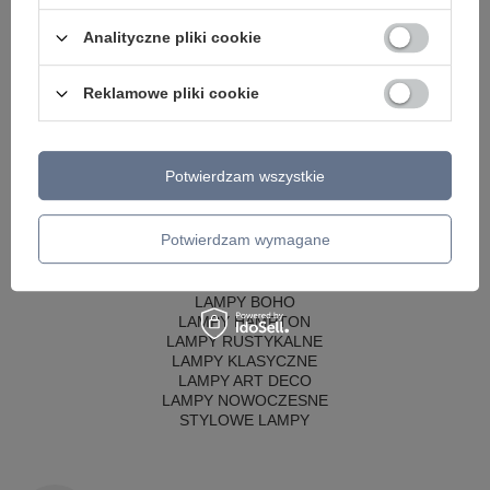
AZZARDO
Analityczne pliki cookie
ITALUX
MAYTONI
ARGON
Reklamowe pliki cookie
REALITY
CANDELLUX
SIGMA
ALDEX
Potwierdzam wszystkie
SOLLUX
POPULARNE KATEGORIE
Potwierdzam wymagane
LAMPY RETRO
LAMPY GLAMOUR
LAMPY BOHO
LAMPY HAMPTON
LAMPY RUSTYKALNE
LAMPY KLASYCZNE
LAMPY ART DECO
LAMPY NOWOCZESNE
STYLOWE LAMPY