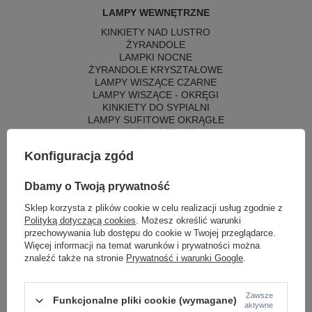
LAMPY WEWNĘTRZNE
KINKIETY NAD LUSTRO
ŻYRANDOLE
LAMPKI NOCNE
ŻYRANDOLE KRYSZTAŁOWE
LAMPY WISZĄCE CZARNE
LAMPY WISZĄCE - OKRĘGI
KINKIETY DO SYPIALNI
LAMPY SUFITOWE OKRĄGŁE
LAMPY WISZĄCE
Konfiguracja zgód
LAMPY ZEWNĘTRZNE
SŁUPKI OGRODOWE
Dbamy o Twoją prywatność
LAMPY OGRODOWE - WISZĄCE
LAMPY WISZĄCE - ZEWNĘTRZNE
Sklep korzysta z plików cookie w celu realizacji usług zgodnie z
LAMPY OGRODOWE - SUFITOWE
Polityką dotyczącą cookies
. Możesz określić warunki
LAMPY SOLARNE
przechowywania lub dostępu do cookie w Twojej przeglądarce.
OPRAWY OGRODOWE
Więcej informacji na temat warunków i prywatności można
GIRLANDY OGRODOWE
znaleźć także na stronie
Prywatność i warunki Google
.
KINKIETY OGRODOWE
OŚWIETLENIE SCHODÓW ZEWNĘTRZNE
Zawsze
Funkcjonalne pliki cookie (wymagane)
aktywne
PRODUCENCI