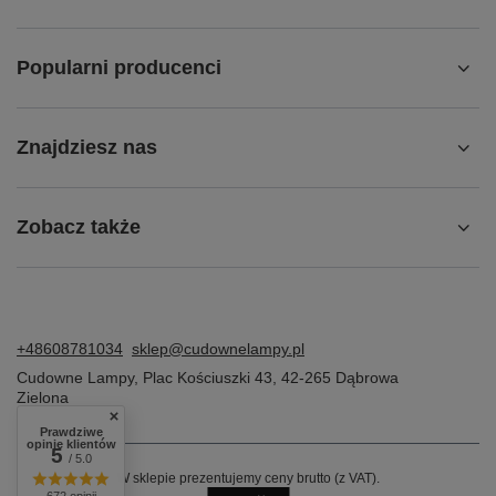
Popularni producenci
Znajdziesz nas
Zobacz także
+48608781034
sklep@cudownelampy.pl
Cudowne Lampy
,
Plac Kościuszki 43
,
42-265
Dąbrowa
Zielona
Prawdziwe
opinie klientów
5
/ 5.0
W sklepie prezentujemy ceny brutto (z VAT).