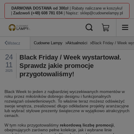
DARMOWA DOSTAWA od 300zł
| Rabaty naliczane w koszyku!
|
Zadzwoń (+48) 608 781 034
| Napisz: sklep@cudownelampy.pl
Cudowne Lampy
Aktualności
Black Friday / Week wys
Wstecz
24
Black Friday / Week wystartował.
11
Sprawdz jakie promocje
2025
przygotowaliśmy!
Black Week to jeden z najbardziej wyczekiwanych momentów w
roku przez miłośników dobrego designu i funkcjonalnych
rozwiązań oświetleniowych. To właśnie teraz możesz odświeżyć
swoje wnętrza, zrealizować długo odkładane projekty aranżacyjne
lub wybrać stylowe prezenty świąteczne w wyjątkowo atrakcyjnych
cenach.
W tym roku przygotowaliśmy
rekordową liczbę promocji
,
obejmujących zarówno pełne kolekcje, jak i wybrane linie