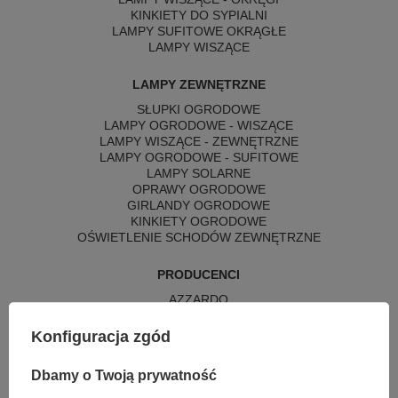
KINKIETY DO SYPIALNI
LAMPY SUFITOWE OKRĄGŁE
LAMPY WISZĄCE
LAMPY ZEWNĘTRZNE
SŁUPKI OGRODOWE
LAMPY OGRODOWE - WISZĄCE
LAMPY WISZĄCE - ZEWNĘTRZNE
LAMPY OGRODOWE - SUFITOWE
LAMPY SOLARNE
OPRAWY OGRODOWE
GIRLANDY OGRODOWE
KINKIETY OGRODOWE
OŚWIETLENIE SCHODÓW ZEWNĘTRZNE
PRODUCENCI
AZZARDO
ITALUX
MAYTONI
Konfiguracja zgód
ARGON
REALITY
Dbamy o Twoją prywatność
CANDELLUX
SIGMA