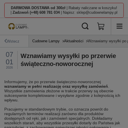
DARMOWA DOSTAWA od 300zł
| Rabaty naliczane w koszyku!
|
Zadzwoń (+48) 608 781 034
| Napisz: sklep@cudownelampy.pl
Cudowne Lampy
Aktualności
Wznawiamy wysyłki po p
Wstecz
07
Wznawiamy wysyłki po przerwie
01
świąteczno-noworocznej
2026
Informujemy, że po przerwie świąteczno-noworocznej
wznawiamy w pełni realizację oraz wysyłkę zamówień
.
Wszystkie zamówienia złożone w trakcie przerwy są obecnie
sukcesywnie kompletowane i wysyłane zgodnie z kolejnością ich
wpływu.
Pracujemy w standardowym trybie, co oznacza powrót do
regularnych terminów realizacji zarówno dla produktów
dostępnych od ręki, jak i zamówień specjalnych. Dokładamy
wszelkich starań, aby wszystkie przesyłki dotarły do Państwa jak
najszybciej, z zachowaniem najwyższej jakości pakowania i