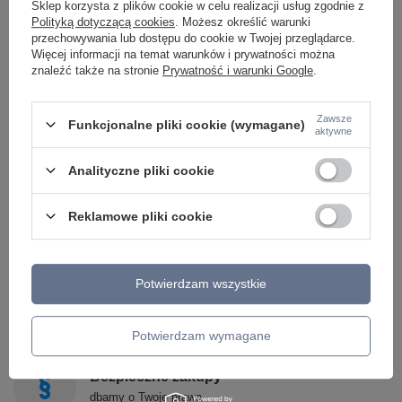
Sklep korzysta z plików cookie w celu realizacji usług zgodnie z
ALDEX
Polityką dotyczącą cookies
. Możesz określić warunki
SOLLUX
przechowywania lub dostępu do cookie w Twojej przeglądarce.
Więcej informacji na temat warunków i prywatności można
POPULARNE KATEGORIE
znaleźć także na stronie
Prywatność i warunki Google
.
LAMPY RETRO
LAMPY GLAMOUR
Zawsze
Funkcjonalne pliki cookie (wymagane)
LAMPY BOHO
aktywne
LAMPY HAMPTON
LAMPY RUSTYKALNE
Analityczne pliki cookie
LAMPY KLASYCZNE
LAMPY ART DECO
LAMPY NOWOCZESNE
Reklamowe pliki cookie
STYLOWE LAMPY
Potwierdzam wszystkie
Opinie o nas
sprawdź, co napisali o nas inni
Potwierdzam wymagane
Bezpieczne zakupy
dbamy o Twoje prawa