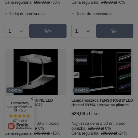
Cena regularna:
599,00 zł
-33%
Cena regularna:
649,00 zł
-8%
+ Dodaj do porównania
+ Dodaj do porównania
Ilość produktów
Ilość produktów
OKAZJA
OKAZJA
Lampa sufitowa SHINE LED
Lampa wisząca TENSO RGBW LED
Prawdziwe
Fischer Honsel 51871
Honsel 69394 sterowana pilotem
opinie klientów
5
/ 5.0
449,00 zł
529,00 zł
/
szt.
/
szt.
672 opinii
Najniższa cena z 30 dni przed
Najniższa cena z 30 dni przed
obniżką:
449,00 zł
0%
obniżką:
529,00 zł
0%
Cena regularna:
549,00 zł
-18%
Cena regularna:
699,00 zł
-24%