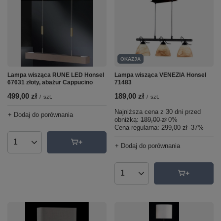
OKAZJA
Lampa wisząca RUNE LED Honsel
Lampa wisząca VENEZIA Honsel
67631 złoty, abażur Cappucino
71483
499,00 zł
189,00 zł
/
szt.
/
szt.
Najniższa cena z 30 dni przed
+ Dodaj do porównania
obniżką:
189,00 zł
0%
Cena regularna:
299,00 zł
-37%
Ilość produktów
+ Dodaj do porównania
Ilość produktów