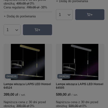
+ Dodaj do porównania
obniżką:
499,00 zł
0%
Cena regularna:
799,00 zł
-38%
+ Dodaj do porównania
Ilość produktów
Ilość produktów
OKAZJA
OKAZJA
Lampa wisząca LAPIS LED Honsel
Lampa wisząca LAPIS LED Honsel
64524
64505
399,00 zł
599,00 zł
/
szt.
/
szt.
Najniższa cena z 30 dni przed
Najniższa cena z 30 dni przed
obniżką:
399,00 zł
0%
obniżką:
599,00 zł
0%