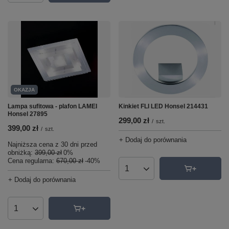
OKAZJA
Kinkiet FLI LED Honsel 214431
Lampa sufitowa - plafon LAMEI
Honsel 27895
299,00 zł
/
szt.
399,00 zł
/
szt.
+ Dodaj do porównania
Najniższa cena z 30 dni przed
obniżką:
399,00 zł
0%
Cena regularna:
670,00 zł
-40%
Ilość produktów
+ Dodaj do porównania
Ilość produktów