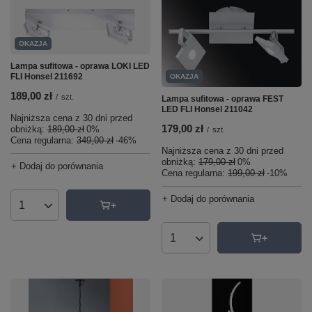
OKAZJA
Lampa sufitowa - oprawa LOKI LED
FLI Honsel 211692
OKAZJA
189,00 zł
/
szt.
Lampa sufitowa - oprawa FEST
LED FLI Honsel 211042
Najniższa cena z 30 dni przed
179,00 zł
obniżką:
189,00 zł
0%
/
szt.
Cena regularna:
349,00 zł
-46%
Najniższa cena z 30 dni przed
obniżką:
179,00 zł
0%
+ Dodaj do porównania
Cena regularna:
199,00 zł
-10%
+ Dodaj do porównania
Ilość produktów
Ilość produktów