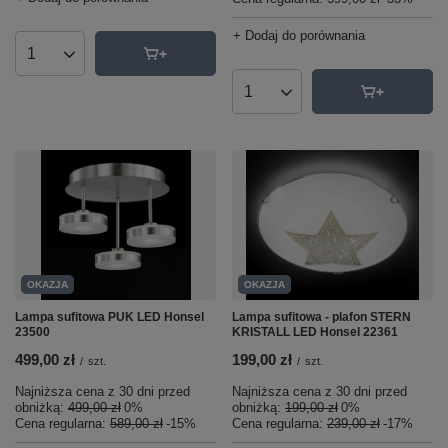
+ Dodaj do porównania
Ilość produktów
Ilość produktów
OKAZJA
OKAZJA
Lampa sufitowa - plafon STERN
Lampa sufitowa PUK LED Honsel
KRISTALL LED Honsel 22361
23500
199,00 zł
499,00 zł
/
szt.
/
szt.
Najniższa cena z 30 dni przed
Najniższa cena z 30 dni przed
obniżką:
199,00 zł
0%
obniżką:
499,00 zł
0%
Cena regularna:
239,00 zł
-17%
Cena regularna:
589,00 zł
-15%