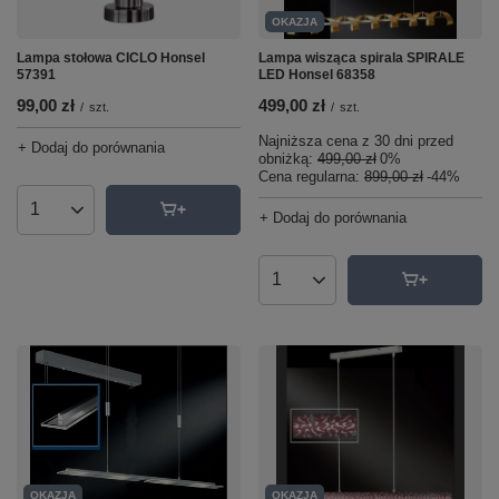
OKAZJA
Lampa stołowa CICLO Honsel
Lampa wisząca spirala SPIRALE
57391
LED Honsel 68358
99,00 zł
499,00 zł
/
szt.
/
szt.
Najniższa cena z 30 dni przed
+ Dodaj do porównania
obniżką:
499,00 zł
0%
Cena regularna:
899,00 zł
-44%
Ilość produktów
+ Dodaj do porównania
Ilość produktów
OKAZJA
OKAZJA