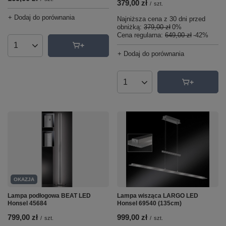
379,00 zł
/
szt.
+ Dodaj do porównania
Najniższa cena z 30 dni przed
obniżką:
379,00 zł
0%
Cena regularna:
649,00 zł
-42%
Ilość produktów
+ Dodaj do porównania
Ilość produktów
OKAZJA
Lampa podłogowa BEAT LED
Lampa wisząca LARGO LED
Honsel 45684
Honsel 69540 (135cm)
799,00 zł
999,00 zł
/
szt.
/
szt.