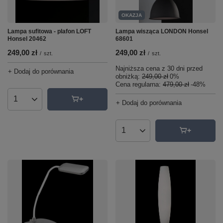
OKAZJA
Lampa sufitowa - plafon LOFT
Lampa wisząca LONDON Honsel
Honsel 20462
68601
249,00 zł
249,00 zł
/
szt.
/
szt.
Najniższa cena z 30 dni przed
+ Dodaj do porównania
obniżką:
249,00 zł
0%
Cena regularna:
479,00 zł
-48%
Ilość produktów
+ Dodaj do porównania
Ilość produktów