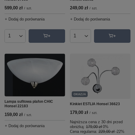
249,00 zł
599,00 zł
/
szt.
/
szt.
+ Dodaj do porównania
+ Dodaj do porównania
Ilość produktów
Ilość produktów
OKAZJA
Lampa sufitowa plafon CHIC
Kinkiet ESTLIA Honsel 36623
Honsel 22183
179,00 zł
/
szt.
159,00 zł
/
szt.
Najniższa cena z 30 dni przed
+ Dodaj do porównania
obniżką:
179,00 zł
0%
Cena regularna:
229,00 zł
-22%