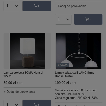
+ Dodaj do porównania
Ilość produktów
Ilość produktów
OKAZJA
Lampa wisząca BLANC firmy
Lampa stołowa TOMA Honsel
Honsel 62842
92771
199,00 zł
89,00 zł
/
szt.
/
szt.
Najniższa cena z 30 dni przed
+ Dodaj do porównania
obniżką:
199,00 zł
0%
Cena regularna:
299,00 zł
-33%