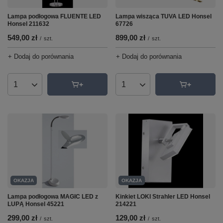
Lampa podłogowa FLUENTE LED
Lampa wisząca TUVA LED Honsel
Honsel 211632
67726
549,00 zł
899,00 zł
/
szt.
/
szt.
+ Dodaj do porównania
+ Dodaj do porównania
Ilość produktów
Ilość produktów
OKAZJA
OKAZJA
Lampa podłogowa MAGIC LED z
Kinkiet LOKI Strahler LED Honsel
LUPĄ Honsel 45221
214221
299,00 zł
129,00 zł
/
szt.
/
szt.