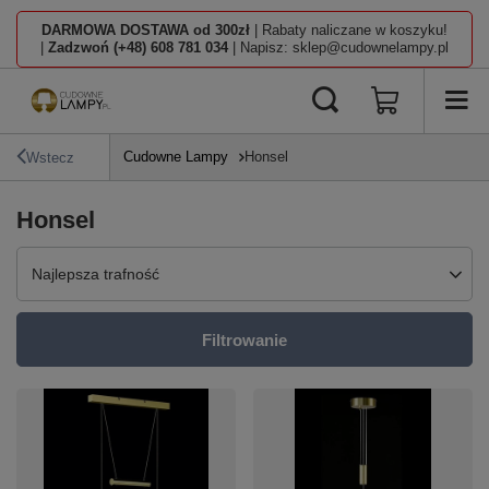
DARMOWA DOSTAWA od 300zł
| Rabaty naliczane w koszyku!
|
Zadzwoń (+48) 608 781 034
| Napisz: sklep@cudownelampy.pl
Cudowne Lampy
Honsel
Wstecz
Honsel
Zmień sortowanie
Najlepsza trafność
Filtrowanie