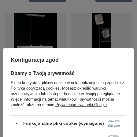
OKAZJA
Konfiguracja zgód
Lampa podłogowa ACE Honsel
Lampa wisząca FINN Honsel 63822
45411
499,00 zł
Dbamy o Twoją prywatność
/
szt.
799,00 zł
/
szt.
Najniższa cena z 30 dni przed
Sklep korzysta z plików cookie w celu realizacji usług zgodnie z
obniżką:
499,00 zł
0%
Polityką dotyczącą cookies
. Możesz określić warunki
+ Dodaj do porównania
Cena regularna:
699,00 zł
-29%
przechowywania lub dostępu do cookie w Twojej przeglądarce.
Więcej informacji na temat warunków i prywatności można
+ Dodaj do porównania
znaleźć także na stronie
Prywatność i warunki Google
.
Ilość produktów
Zawsze
Ilość produktów
Funkcjonalne pliki cookie (wymagane)
aktywne