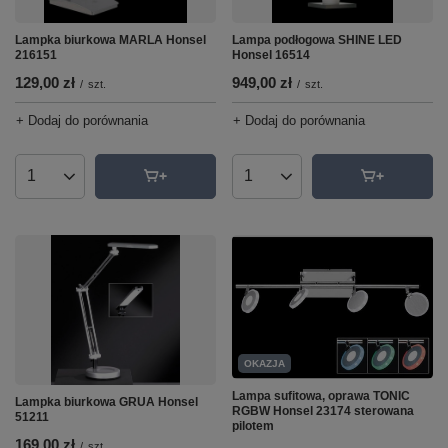
Lampka biurkowa MARLA Honsel
Lampa podłogowa SHINE LED
216151
Honsel 16514
129,00 zł
949,00 zł
/
szt.
/
szt.
+ Dodaj do porównania
+ Dodaj do porównania
Ilość produktów
Ilość produktów
OKAZJA
Lampa sufitowa, oprawa TONIC
Lampka biurkowa GRUA Honsel
RGBW Honsel 23174 sterowana
51211
pilotem
169,00 zł
/
szt.