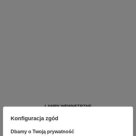
LAMPY WEWNĘTRZNE
KINKIETY NAD LUSTRO
Konfiguracja zgód
ŻYRANDOLE
LAMPKI NOCNE
ŻYRANDOLE KRYSZTAŁOWE
Dbamy o Twoją prywatność