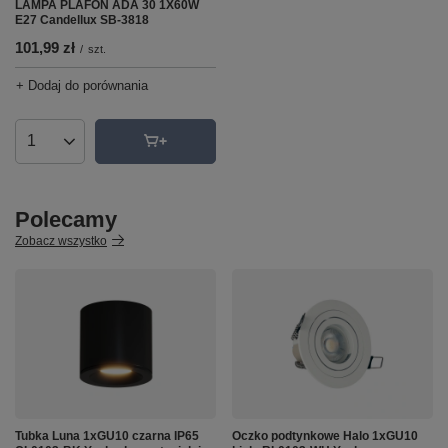
LAMPA PLAFON ADA 30 1X60W
E27 Candellux SB-3818
101,99 zł
/
szt.
+ Dodaj do porównania
Ilość produktów
Polecamy
Zobacz wszystko
Tubka Luna 1xGU10 czarna IP65
Oczko podtynkowe Halo 1xGU10