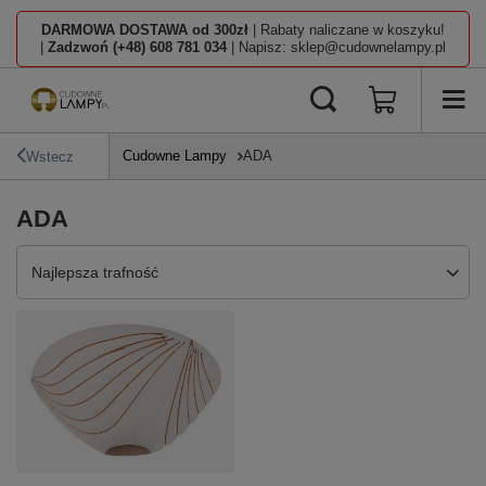
DARMOWA DOSTAWA od 300zł
| Rabaty naliczane w koszyku!
|
Zadzwoń (+48) 608 781 034
| Napisz: sklep@cudownelampy.pl
Cudowne Lampy
ADA
Wstecz
ADA
Zmień sortowanie
Najlepsza trafność