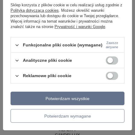
LAMPY WISZĄCE CZARNE
Sklep korzysta z plików cookie w celu realizacji usług zgodnie z
LAMPY WISZĄCE - OKRĘGI
Polityką dotyczącą cookies
. Możesz określić warunki
KINKIETY DO SYPIALNI
przechowywania lub dostępu do cookie w Twojej przeglądarce.
LAMPY SUFITOWE OKRĄGŁE
Więcej informacji na temat warunków i prywatności można
LAMPY WISZĄCE
znaleźć także na stronie
Prywatność i warunki Google
.
LAMPY ZEWNĘTRZNE
SŁUPKI OGRODOWE
Zawsze
Funkcjonalne pliki cookie (wymagane)
aktywne
LAMPY OGRODOWE - WISZĄCE
LAMPY WISZĄCE - ZEWNĘTRZNE
LAMPY OGRODOWE - SUFITOWE
Analityczne pliki cookie
LAMPY SOLARNE
OPRAWY OGRODOWE
Reklamowe pliki cookie
GIRLANDY OGRODOWE
KINKIETY OGRODOWE
OŚWIETLENIE SCHODÓW ZEWNĘTRZNE
Potwierdzam wszystkie
PRODUCENCI
AZZARDO
ITALUX
Potwierdzam wymagane
MAYTONI
ARGON
REALITY
CANDELLUX