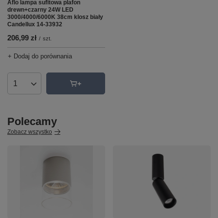
Aflo lampa sufitowa plafon
drewn+czarny 24W LED
3000/4000/6000K 38cm klosz biały
Candellux 14-33932
206,99 zł
/
szt.
+ Dodaj do porównania
Ilość produktów
Polecamy
Zobacz wszystko