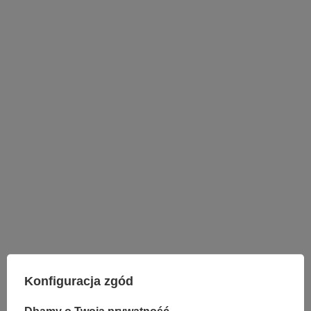
LAMPY WEWNĘTRZNE
Konfiguracja zgód
KINKIETY NAD LUSTRO
ŻYRANDOLE
LAMPKI NOCNE