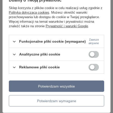
Dbamy o Twoją prywatność
ŻYRANDOLE KRYSZTAŁOWE
LAMPY WISZĄCE CZARNE
Sklep korzysta z plików cookie w celu realizacji usług zgodnie z
LAMPY WISZĄCE - OKRĘGI
Polityką dotyczącą cookies
. Możesz określić warunki
KINKIETY DO SYPIALNI
przechowywania lub dostępu do cookie w Twojej przeglądarce.
LAMPY SUFITOWE OKRĄGŁE
Więcej informacji na temat warunków i prywatności można
LAMPY WISZĄCE
znaleźć także na stronie
Prywatność i warunki Google
.
LAMPY ZEWNĘTRZNE
Zawsze
Funkcjonalne pliki cookie (wymagane)
aktywne
SŁUPKI OGRODOWE
LAMPY OGRODOWE - WISZĄCE
LAMPY WISZĄCE - ZEWNĘTRZNE
Analityczne pliki cookie
LAMPY OGRODOWE - SUFITOWE
LAMPY SOLARNE
OPRAWY OGRODOWE
Reklamowe pliki cookie
GIRLANDY OGRODOWE
KINKIETY OGRODOWE
OŚWIETLENIE SCHODÓW ZEWNĘTRZNE
Potwierdzam wszystkie
PRODUCENCI
AZZARDO
Potwierdzam wymagane
ITALUX
MAYTONI
ARGON