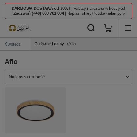
DARMOWA DOSTAWA od 300zł
| Rabaty naliczane w koszyku!
|
Zadzwoń (+48) 608 781 034
| Napisz: sklep@cudownelampy.pl
Cudowne Lampy
Aflo
Wstecz
Aflo
Zmień sortowanie
Najlepsza trafność