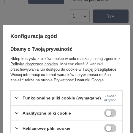
Ilość produktów
Konfiguracja zgód
Polecamy
Zobacz wszystko
Dbamy o Twoją prywatność
Sklep korzysta z plików cookie w celu realizacji usług zgodnie z
Polityką dotyczącą cookies
. Możesz określić warunki
przechowywania lub dostępu do cookie w Twojej przeglądarce.
Więcej informacji na temat warunków i prywatności można
znaleźć także na stronie
Prywatność i warunki Google
.
Zawsze
Funkcjonalne pliki cookie (wymagane)
aktywne
Lampa wisząca liniowa w kolorze
Lampa wisząca biały pierścień o
złotym szczotkowanym Maxlight
średnicy 80cm IP44 Maxlight
P0660D Flusore
P0657 Visual Hor 30W
Analityczne pliki cookie
3 172,00 zł
750,00 zł
/
szt.
/
szt.
Reklamowe pliki cookie