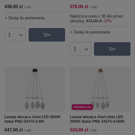
439,00 zł
378,00 zł
/
szt.
/
szt.
Najniższa cena z 30 dni przed
+ Dodaj do porównania
obniżką:
473,00 zł
-20%
+ Dodaj do porównania
Ilość produktów
Ilość produktów
PROMOCJA
Lampa wisząca Alani LED 3000K
Lampa wisząca Alani złota LED
Italux PND-34375-4-BK
3000K Italux PND-34375-4-HBR
647,00 zł
534,00 zł
/
szt.
/
szt.