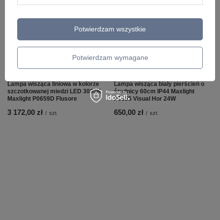
Potwierdzam wszystkie
Potwierdzam wymagane
Lampa wisząca liniowa w kolorze
Lampa wisząca biały pierścień o
szczotkowanej miedzi LED 3000K
średnicy 60cm IP44 Maxlight
Maxlight P0659D Flusore
P0655 Visual Hor 24W
3 172,00 zł
650,00 zł
/
szt.
/
szt.