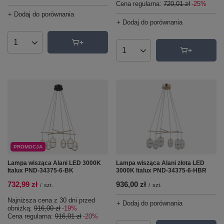
Cena regularna:
720,01 zł
-25%
+ Dodaj do porównania
+ Dodaj do porównania
Ilość produktów
Ilość produktów
PROMOCJA
Lampa wisząca Alani LED 3000K
Lampa wisząca Alani złota LED
Italux PND-34375-6-BK
3000K Italux PND-34375-6-HBR
732,99 zł
936,00 zł
/
szt.
/
szt.
Najniższa cena z 30 dni przed
+ Dodaj do porównania
obniżką:
916,00 zł
-19%
Cena regularna:
916,01 zł
-20%