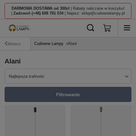
DARMOWA DOSTAWA od 300zł
| Rabaty naliczane w koszyku!
|
Zadzwoń (+48) 608 781 034
| Napisz: sklep@cudownelampy.pl
Cudowne Lampy
Alani
Wstecz
Alani
Zmień sortowanie
Najlepsza trafność
Filtrowanie