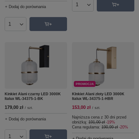
+ Dodaj do porównania
Ilość produktów
Ilość produktów
PROMOCJA
Kinkiet Alani czarny LED 3000K
KInkiet Alani złoty LED 3000K
Italux WL-34375-1-BK
Italux WL-34375-1-HBR
179,00 zł
153,00 zł
/
szt.
/
szt.
Najniższa cena z 30 dni przed
+ Dodaj do porównania
obniżką:
191,00 zł
-19%
Cena regularna:
190,99 zł
-20%
Ilość produktów
+ Dodaj do porównania