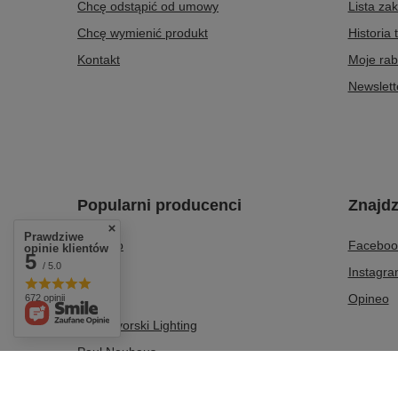
Chcę odstąpić od umowy
Lista za
Chcę wymienić produkt
Historia 
Kontakt
Moje rab
Newslett
Popularni producenci
Znajdz
Prawdziwe
Azzardo
Faceboo
opinie klientów
5
/ 5.0
Italux
Instagr
Milagro
Opineo
672 opinii
Nowodvorski Lighting
Paul Neuhaus
Tk Lighting