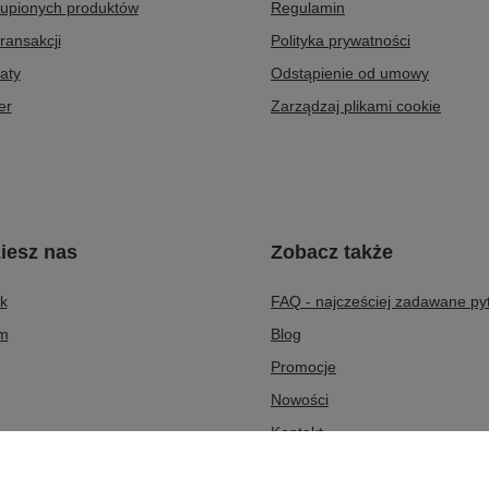
kupionych produktów
Regulamin
transakcji
Polityka prywatności
aty
Odstąpienie od umowy
er
Zarządzaj plikami cookie
iesz nas
Zobacz także
k
FAQ - najcześciej zadawane py
am
Blog
Promocje
Nowości
Kontakt
O nas