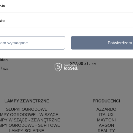
kie
kie
dzam wymagane
Potwierdzam 
lewacyjny w kolorze korten z
Okrągły czarny kinkiet z ruchomą 
łowicą LED 3000K Maxlight
podświetleniem Maxlight W0432 
lden
247,00 zł
/
szt.
/
szt.
LAMPY ZEWNĘTRZNE
PRODUCENCI
SŁUPKI OGRODOWE
AZZARDO
AMPY OGRODOWE - WISZĄCE
ITALUX
MPY WISZĄCE - ZEWNĘTRZNE
MAYTONI
MPY OGRODOWE - SUFITOWE
ARGON
LAMPY SOLARNE
REALITY