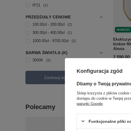
IP21
1
PRZEDZIAŁY CENOWE
100.00zł - 200.00zł
2
NOWOŚĆ
300.00zł - 400.00zł
1
Ekskluzyw
1000.00zł - 8700.00zł
2
kinkiet 4
Alexia
BARWA ŚWIATŁA (K)
2 590,00 
3000K
2
+ Dodaj d
Konfiguracja zgód
Zastosuj wybrane filtry
Dbamy o Twoją prywatn
Ilość p
Sklep korzysta z plików cookie 
dostępu do cookie w Twojej prz
warunki Google
.
Polecamy
Funkcjonalne pliki 