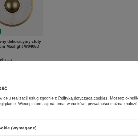
ny dekoracyjny złoty
0cm Maxlight W0406D
zł
/
szt.
o porównania
ość
Do koszyka
roduktów
w celu realizacji usług zgodnie z
Polityką dotyczącą cookies
. Możesz określi
eglądarce. Więcej informacji na temat warunków i prywatności można znaleźć
cookie (wymagane)