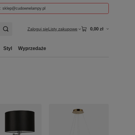
z: sklep@cudownelampy.pl
0,00 zł
Zaloguj się
Listy zakupowe
Styl
Wyprzedaże