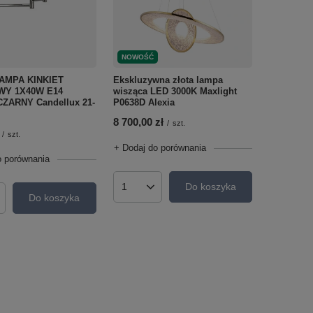
NOWOŚĆ
AMPA KINKIET
Ekskluzywna złota lampa
Y 1X40W E14
wisząca LED 3000K Maxlight
ZARNY Candellux 21-
P0638D Alexia
8 700,00 zł
/
szt.
/
szt.
+ Dodaj do porównania
o porównania
Do koszyka
Ilość produktów
Do koszyka
roduktów