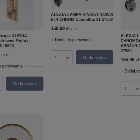
ALEXIA LAMPA KINKIET 1X40W
E14 CHROM Candellux 21-57532
158,99 zł
/
szt.
ALEXIA L
sząca ALEXIA
+ Dodaj do porównania
CHROMOW
 drewno Sollux
ABAŻUR C
SL.0640
27580
/
szt.
Do koszyka
155,99 zł
Ilość produktów
o porównania
+ Dodaj d
Do koszyka
roduktów
Ilość p