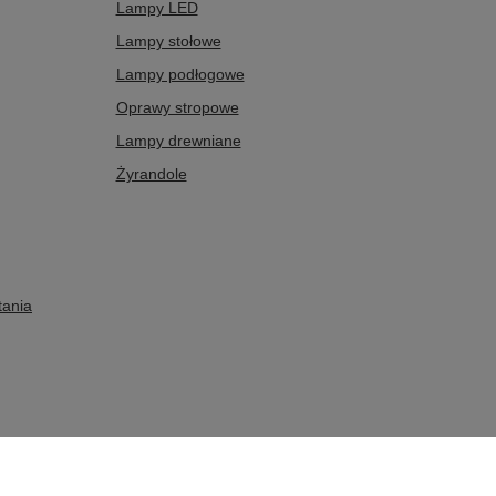
Lampy LED
Lampy stołowe
Lampy podłogowe
Oprawy stropowe
Lampy drewniane
Żyrandole
tania