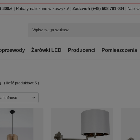
 300zł
| Rabaty naliczane w koszyku! |
Zadzwoń (+48) 608 781 034
| Napis
oprzewody
Żarówki LED
Producenci
Pomieszczenia
a
( ilość produktów:
5
)
ortowanie
a trafność