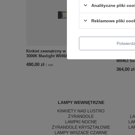
Analityczne pliki coo
Reklamowe pliki coo
Potwier
Kinkiet zewnętrzny w kolorze antracyt LED
Kinkiet e
3000K Maxlight W0466 Gardenia
ruchomą g
W0463 So
490,00 zł
/
szt.
364,00 zł
LAMPY WEWNĘTRZNE
KINKIETY NAD LUSTRO
ŻYRANDOLE
L
LAMPKI NOCNE
LA
ŻYRANDOLE KRYSZTAŁOWE
LA
LAMPY WISZĄCE CZARNE