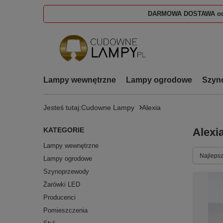
DARMOWA DOSTAWA od
Lampy wewnętrzne
Lampy ogrodowe
Szyn
Jesteś tutaj:
Cudowne Lampy
Alexia
KATEGORIE
Alexi
Lampy wewnętrzne
Zmień s
Najlepsz
Lampy ogrodowe
Szynoprzewody
Żarówki LED
Producenci
Pomieszczenia