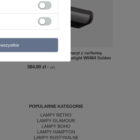
wszystkie
tubą i
Kinkiet elewacyjny antracyt z ruchomą
Lux
głowicą LED 3000K Maxlight W0464 Solden
364,00 zł
/
szt.
POPULARNE KATEGORIE
LAMPY RETRO
LAMPY GLAMOUR
LAMPY BOHO
LAMPY HAMPTON
LAMPY RUSTYKALNE