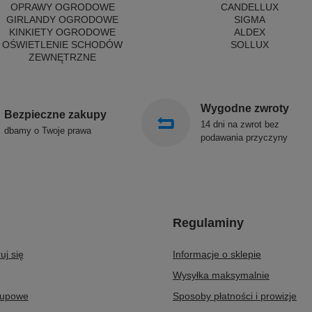
OPRAWY OGRODOWE
CANDELLUX
GIRLANDY OGRODOWE
SIGMA
KINKIETY OGRODOWE
ALDEX
OŚWIETLENIE SCHODÓW
SOLLUX
ZEWNĘTRZNE
Wygodne zwroty
Bezpieczne zakupy
14 dni na zwrot bez
dbamy o Twoje prawa
podawania przyczyny
Regulaminy
uj się
Informacje o sklepie
Wysyłka maksymalnie
kupowe
Sposoby płatności i prowizje