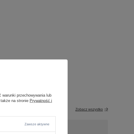
ć warunki przechowywania lub
 także na stronie
Prywatność i
Zobacz wszystko
Zawsze aktywne