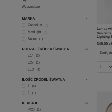
Styl
Wyprzedaże
MARKA
Candellux
2
Lampa wi
MaxLight
2
naturalne
Lighting 
Sollux
1
349,00 zł
RODZAJ ŹRÓDŁA ŚWIATŁA
+ Dodaj d
E14
2
E27
1
Ilość p
LED
2
ILOŚĆ ŹRÓDEŁ ŚWIATŁA
1
4
2
1
KLASA IP
IP20
1