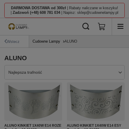
DARMOWA DOSTAWA od 300zł
| Rabaty naliczane w koszyku!
|
Zadzwoń (+48) 608 781 034
| Napisz: sklep@cudownelampy.pl
Cudowne Lampy
ALUNO
Wstecz
ALUNO
Zmień sortowanie
Najlepsza trafność
ALUNO KINKIET 1X40W E14 ROZE
ALUNO KINKIET 1X40W E14 ESY