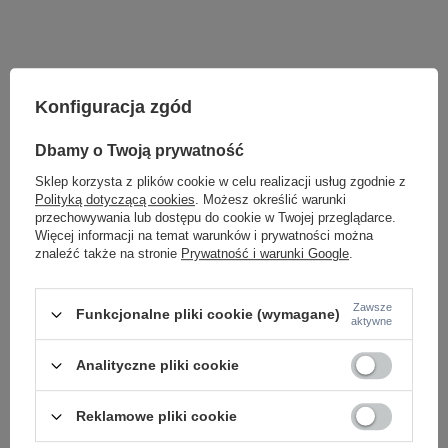
Konfiguracja zgód
Dbamy o Twoją prywatność
Sklep korzysta z plików cookie w celu realizacji usług zgodnie z
Polityką dotyczącą cookies
. Możesz określić warunki
przechowywania lub dostępu do cookie w Twojej przeglądarce.
LAMPY WEWNĘTRZNE
Więcej informacji na temat warunków i prywatności można
znaleźć także na stronie
Prywatność i warunki Google
.
KINKIETY NAD LUSTRO
ŻYRANDOLE
LAMPKI NOCNE
Zawsze
Funkcjonalne pliki cookie (wymagane)
ŻYRANDOLE KRYSZTAŁOWE
aktywne
LAMPY WISZĄCE CZARNE
LAMPY WISZĄCE - OKRĘGI
Analityczne pliki cookie
KINKIETY DO SYPIALNI
LAMPY SUFITOWE OKRĄGŁE
LAMPY WISZĄCE
Reklamowe pliki cookie
LAMPY ZEWNĘTRZNE