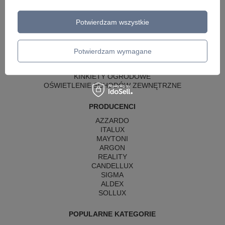
SŁUPKI OGRODOWE
Potwierdzam wszystkie
LAMPY OGRODOWE - WISZĄCE
LAMPY WISZĄCE - ZEWNĘTRZNE
LAMPY OGRODOWE - SUFITOWE
LAMPY SOLARNE
Potwierdzam wymagane
OPRAWY OGRODOWE
GIRLANDY OGRODOWE
KINKIETY OGRODOWE
OŚWIETLENIE SCHODÓW ZEWNĘTRZNE
PRODUCENCI
AZZARDO
ITALUX
MAYTONI
ARGON
REALITY
CANDELLUX
SIGMA
ALDEX
SOLLUX
POPULARNE KATEGORIE