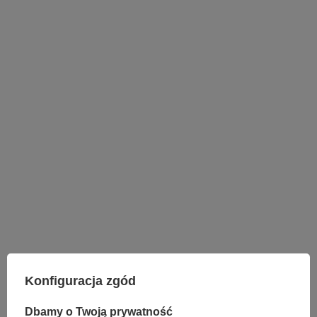
LAMPY WEWNĘTRZNE
KINKIETY NAD LUSTRO
Konfiguracja zgód
ŻYRANDOLE
LAMPKI NOCNE
Dbamy o Twoją prywatność
ŻYRANDOLE KRYSZTAŁOWE