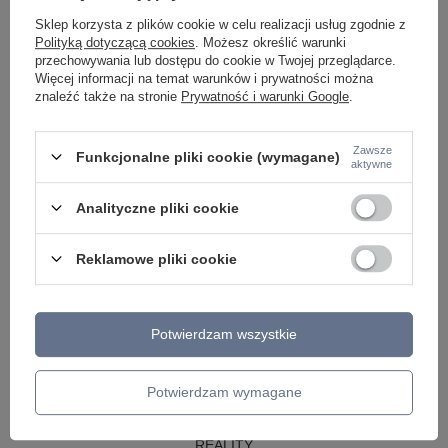
LAMPY WISZĄCE CZARNE
Sklep korzysta z plików cookie w celu realizacji usług zgodnie z
LAMPY WISZĄCE - OKRĘGI
Polityką dotyczącą cookies
. Możesz określić warunki
KINKIETY DO SYPIALNI
przechowywania lub dostępu do cookie w Twojej przeglądarce.
LAMPY SUFITOWE OKRĄGŁE
Więcej informacji na temat warunków i prywatności można
LAMPY WISZĄCE
znaleźć także na stronie
Prywatność i warunki Google
.
LAMPY ZEWNĘTRZNE
Zawsze
Funkcjonalne pliki cookie (wymagane)
SŁUPKI OGRODOWE
aktywne
LAMPY OGRODOWE - WISZĄCE
LAMPY WISZĄCE - ZEWNĘTRZNE
Analityczne pliki cookie
LAMPY OGRODOWE - SUFITOWE
LAMPY SOLARNE
OPRAWY OGRODOWE
Reklamowe pliki cookie
GIRLANDY OGRODOWE
KINKIETY OGRODOWE
OŚWIETLENIE SCHODÓW ZEWNĘTRZNE
Potwierdzam wszystkie
PRODUCENCI
AZZARDO
ITALUX
Potwierdzam wymagane
MAYTONI
ARGON
REALITY