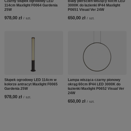
Czarny słupek ogrodowy LED
Biały pierścień wiszący 60cm LED
114cm Maxlight F0064 Gardenia
3000K do łazienki IP44 Maxlight
25W
P0651 Visual Ver 24W
978,00 zł
650,00 zł
/
szt.
/
szt.
Słupek ogrodowy LED 114cm w
Lampa wisząca czarny pionowy
kolorze antracyt Maxlight F0065
okrąg 60cm IP44 LED 3000K do
Gardenia 25W
łazienki Maxlight P0652 Visual Ver
24W
978,00 zł
/
szt.
650,00 zł
/
szt.