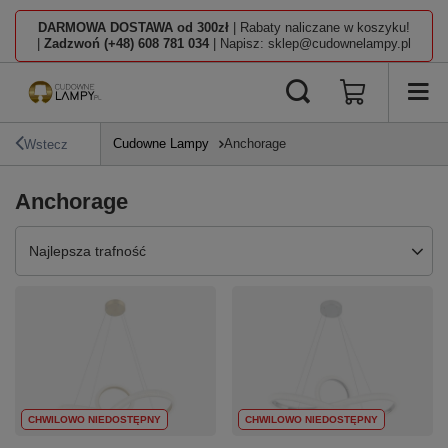
DARMOWA DOSTAWA od 300zł
| Rabaty naliczane w koszyku!
|
Zadzwoń (+48) 608 781 034
| Napisz: sklep@cudownelampy.pl
Cudowne Lampy
Anchorage
Wstecz
Anchorage
Zmień sortowanie
Najlepsza trafność
CHWILOWO NIEDOSTĘPNY
CHWILOWO NIEDOSTĘPNY