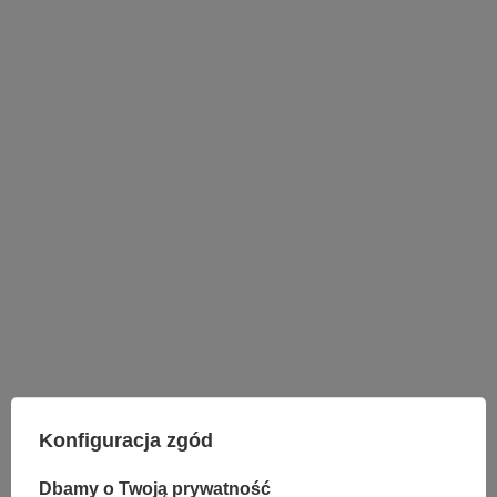
LAMPY WEWNĘTRZNE
KINKIETY NAD LUSTRO
Konfiguracja zgód
ŻYRANDOLE
LAMPKI NOCNE
Dbamy o Twoją prywatność
ŻYRANDOLE KRYSZTAŁOWE