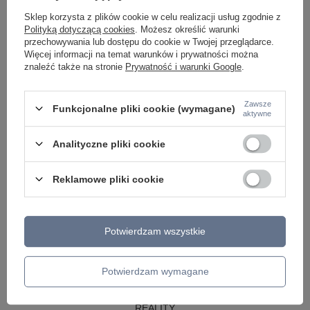
LAMPY WISZĄCE CZARNE
Sklep korzysta z plików cookie w celu realizacji usług zgodnie z
LAMPY WISZĄCE - OKRĘGI
Polityką dotyczącą cookies
. Możesz określić warunki
KINKIETY DO SYPIALNI
przechowywania lub dostępu do cookie w Twojej przeglądarce.
LAMPY SUFITOWE OKRĄGŁE
Więcej informacji na temat warunków i prywatności można
LAMPY WISZĄCE
znaleźć także na stronie
Prywatność i warunki Google
.
LAMPY ZEWNĘTRZNE
Zawsze
Funkcjonalne pliki cookie (wymagane)
SŁUPKI OGRODOWE
aktywne
LAMPY OGRODOWE - WISZĄCE
LAMPY WISZĄCE - ZEWNĘTRZNE
Analityczne pliki cookie
LAMPY OGRODOWE - SUFITOWE
LAMPY SOLARNE
OPRAWY OGRODOWE
Reklamowe pliki cookie
GIRLANDY OGRODOWE
KINKIETY OGRODOWE
OŚWIETLENIE SCHODÓW ZEWNĘTRZNE
Potwierdzam wszystkie
PRODUCENCI
AZZARDO
ITALUX
Potwierdzam wymagane
MAYTONI
ARGON
REALITY