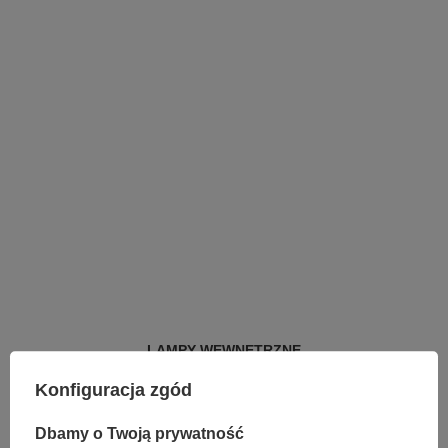
LAMPY WEWNĘTRZNE
KINKIETY NAD LUSTRO
Konfiguracja zgód
ŻYRANDOLE
LAMPKI NOCNE
ŻYRANDOLE KRYSZTAŁOWE
Dbamy o Twoją prywatność