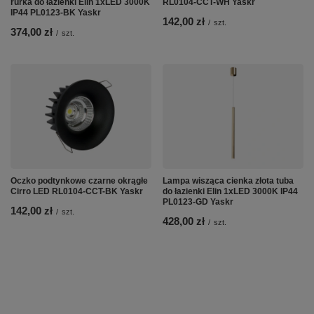
rurka do łazienki Elin 1xLED 3000K
RL0104-CCT-WH Yaskr
IP44 PL0123-BK Yaskr
142,00 zł
/
szt.
374,00 zł
/
szt.
Oczko podtynkowe czarne okrągłe
Lampa wisząca cienka złota tuba
Cirro LED RL0104-CCT-BK Yaskr
do łazienki Elin 1xLED 3000K IP44
PL0123-GD Yaskr
142,00 zł
/
szt.
428,00 zł
/
szt.