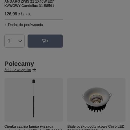
ANDARO ZWIS 21 1X40W E27
KAWOWY Candellux 31-58591
126,99 zł
/
szt.
+ Dodaj do porównania
Ilość produktów
Polecamy
Zobacz wszystko
Cienka czarna lampa wisząca
Białe oczko podtynkowe Cirro LED