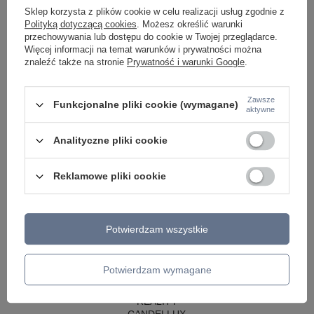
LAMPY WISZĄCE CZARNE
Sklep korzysta z plików cookie w celu realizacji usług zgodnie z
LAMPY WISZĄCE - OKRĘGI
Polityką dotyczącą cookies
. Możesz określić warunki
KINKIETY DO SYPIALNI
przechowywania lub dostępu do cookie w Twojej przeglądarce.
LAMPY SUFITOWE OKRĄGŁE
Więcej informacji na temat warunków i prywatności można
LAMPY WISZĄCE
znaleźć także na stronie
Prywatność i warunki Google
.
LAMPY ZEWNĘTRZNE
SŁUPKI OGRODOWE
Zawsze
Funkcjonalne pliki cookie (wymagane)
aktywne
LAMPY OGRODOWE - WISZĄCE
LAMPY WISZĄCE - ZEWNĘTRZNE
LAMPY OGRODOWE - SUFITOWE
Analityczne pliki cookie
LAMPY SOLARNE
OPRAWY OGRODOWE
Reklamowe pliki cookie
GIRLANDY OGRODOWE
KINKIETY OGRODOWE
OŚWIETLENIE SCHODÓW ZEWNĘTRZNE
Potwierdzam wszystkie
PRODUCENCI
AZZARDO
ITALUX
Potwierdzam wymagane
MAYTONI
ARGON
REALITY
CANDELLUX