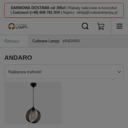
DARMOWA DOSTAWA od 300zł
| Rabaty naliczane w koszyku!
|
Zadzwoń (+48) 608 781 034
| Napisz: sklep@cudownelampy.pl
Cudowne Lampy
ANDARO
Wstecz
ANDARO
Zmień sortowanie
Najlepsza trafność