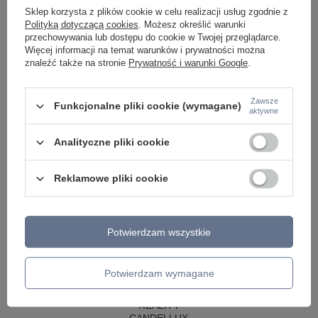
LAMPY WISZĄCE CZARNE
Sklep korzysta z plików cookie w celu realizacji usług zgodnie z
LAMPY WISZĄCE - OKRĘGI
Polityką dotyczącą cookies
. Możesz określić warunki
KINKIETY DO SYPIALNI
przechowywania lub dostępu do cookie w Twojej przeglądarce.
LAMPY SUFITOWE OKRĄGŁE
Więcej informacji na temat warunków i prywatności można
LAMPY WISZĄCE
znaleźć także na stronie
Prywatność i warunki Google
.
LAMPY ZEWNĘTRZNE
SŁUPKI OGRODOWE
Zawsze
Funkcjonalne pliki cookie (wymagane)
aktywne
LAMPY OGRODOWE - WISZĄCE
LAMPY WISZĄCE - ZEWNĘTRZNE
LAMPY OGRODOWE - SUFITOWE
Analityczne pliki cookie
LAMPY SOLARNE
OPRAWY OGRODOWE
Reklamowe pliki cookie
GIRLANDY OGRODOWE
KINKIETY OGRODOWE
OŚWIETLENIE SCHODÓW ZEWNĘTRZNE
Potwierdzam wszystkie
PRODUCENCI
AZZARDO
ITALUX
Potwierdzam wymagane
MAYTONI
ARGON
REALITY