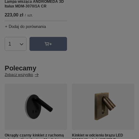
Lampa wisząca ANDROMEDA 3D
Italux MDM-3070/1A CR
223,00 zł
/
szt.
+ Dodaj do porównania
Ilość produktów
Polecamy
Zobacz wszystko
Okrągły czarny kinkiet z ruchomą
Kinkiet w odcieniu brązu LED