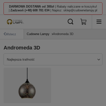
DARMOWA DOSTAWA od 300zł
| Rabaty naliczane w koszyku!
|
Zadzwoń (+48) 608 781 034
| Napisz: sklep@cudownelampy.pl
Cudowne Lampy
Andromeda 3D
Wstecz
Andromeda 3D
Zmień sortowanie
Najlepsza trafność