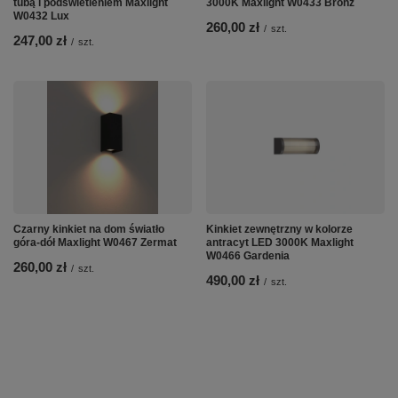
tubą i podświetleniem Maxlight
3000K Maxlight W0433 Bronz
W0432 Lux
260,00 zł
/
szt.
247,00 zł
/
szt.
Czarny kinkiet na dom światło
Kinkiet zewnętrzny w kolorze
góra-dół Maxlight W0467 Zermat
antracyt LED 3000K Maxlight
W0466 Gardenia
260,00 zł
/
szt.
490,00 zł
/
szt.