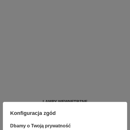
LAMPY WEWNĘTRZNE
KINKIETY NAD LUSTRO
Konfiguracja zgód
ŻYRANDOLE
LAMPKI NOCNE
ŻYRANDOLE KRYSZTAŁOWE
Dbamy o Twoją prywatność