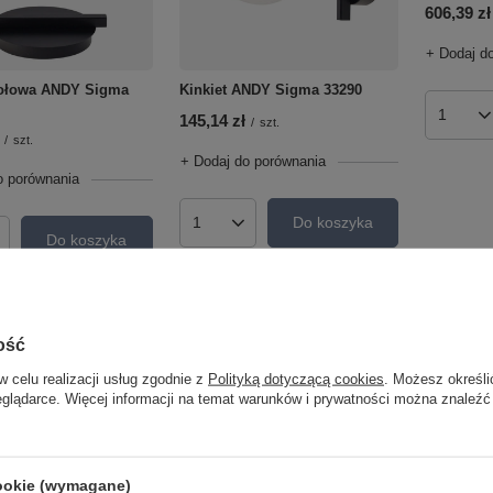
606,39 zł
+ Dodaj d
ołowa ANDY Sigma
Kinkiet ANDY Sigma 33290
145,14 zł
Ilość p
/
szt.
/
szt.
+ Dodaj do porównania
o porównania
Do koszyka
Ilość produktów
Do koszyka
roduktów
ość
w celu realizacji usług zgodnie z
Polityką dotyczącą cookies
. Możesz określi
eglądarce. Więcej informacji na temat warunków i prywatności można znaleźć
cookie (wymagane)
Lampa su