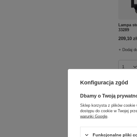
Lampa st
33289
209,10 zł
+ Dodaj d
Ilość p
Konfiguracja zgód
Dbamy o Twoją prywatn
Sklep korzysta z plików cookie 
dostępu do cookie w Twojej prz
warunki Google
.
Funkcjonalne pliki 