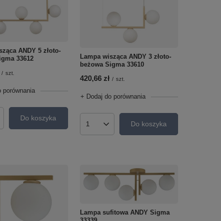
ząca ANDY 5 złoto-
Lampa wisząca ANDY 3 złoto-
igma 33612
beżowa Sigma 33610
/
szt.
420,66 zł
/
szt.
o porównania
+ Dodaj do porównania
Do koszyka
roduktów
Do koszyka
Ilość produktów
Lampa sufitowa ANDY Sigma
33339