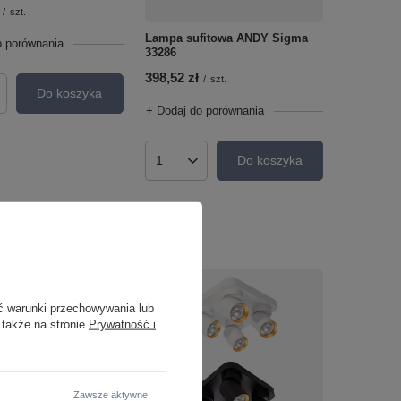
/
szt.
Lampa sufitowa ANDY Sigma
o porównania
33286
398,52 zł
/
szt.
Do koszyka
roduktów
+ Dodaj do porównania
Do koszyka
Ilość produktów
ć warunki przechowywania lub
 także na stronie
Prywatność i
fitowa spot ANDY
Zawsze aktywne