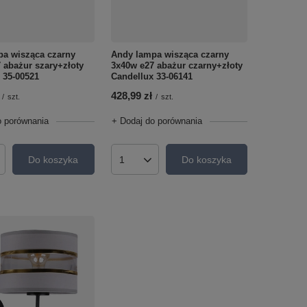
a wisząca czarny
Andy lampa wisząca czarny
 abażur szary+złoty
3x40w e27 abażur czarny+złoty
 35-00521
Candellux 33-06141
428,99 zł
/
szt.
/
szt.
o porównania
+ Dodaj do porównania
Do koszyka
Do koszyka
roduktów
Ilość produktów