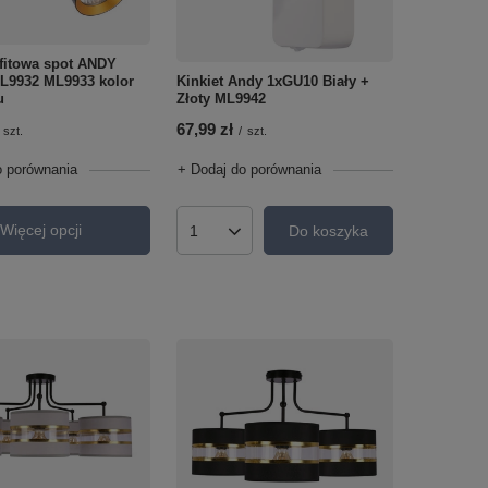
fitowa spot ANDY
L9932 ML9933 kolor
Kinkiet Andy 1xGU10 Biały +
u
Złoty ML9942
67,99 zł
szt.
/
szt.
o porównania
+ Dodaj do porównania
Więcej opcji
Do koszyka
Ilość produktów