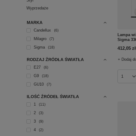
Styl
Wyprzedaże
MARKA
Candellux
6
Lampa wi
Milagro
7
Sigma 33
Sigma
18
412,05 zł
+ Dodaj d
RODZAJ ŹRÓDŁA ŚWIATŁA
E27
6
G9
18
Ilość p
GU10
7
ILOŚĆ ŹRÓDEŁ ŚWIATŁA
1
11
2
3
3
9
4
2