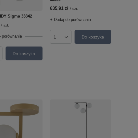
635,91 zł
/
szt.
ANDY Sigma 33342
+ Dodaj do porównania
/
szt.
o porównania
Do koszyka
Ilość produktów
Do koszyka
roduktów