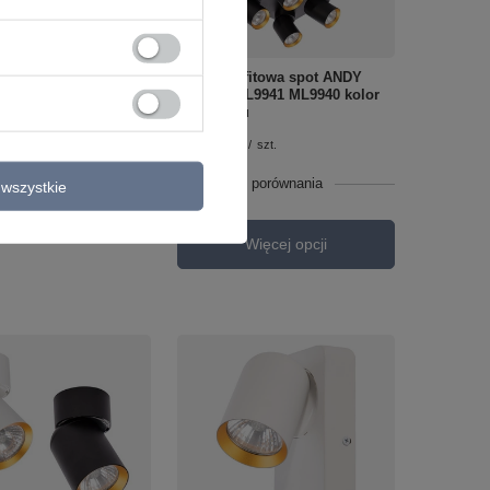
L9938 ML9939 kolor
u
/
szt.
Lampa sufitowa spot ANDY
Milagro ML9941 ML9940 kolor
o porównania
do wyboru
177,00 zł
/
szt.
Więcej opcji
+ Dodaj do porównania
wszystkie
Więcej opcji