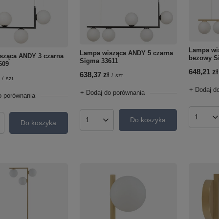
Lampa wis
Lampa wisząca ANDY 5 czarna
sząca ANDY 3 czarna
bezowy S
Sigma 33611
609
648,21 zł
638,37 zł
/
szt.
/
szt.
+ Dodaj d
+ Dodaj do porównania
o porównania
Do koszyka
Ilość p
Do koszyka
Ilość produktów
roduktów