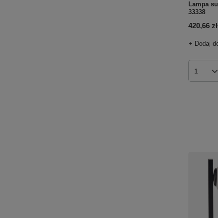
Lampa su
33338
420,66 zł
+ Dodaj d
Ilość p