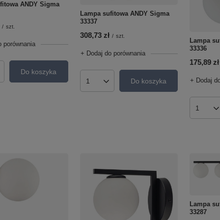
fitowa ANDY Sigma
Lampa sufitowa ANDY Sigma
33337
/
szt.
308,73 zł
/
szt.
Lampa su
o porównania
33336
+ Dodaj do porównania
175,89 zł
Do koszyka
roduktów
+ Dodaj d
Do koszyka
Ilość produktów
Ilość p
Lampa su
33287