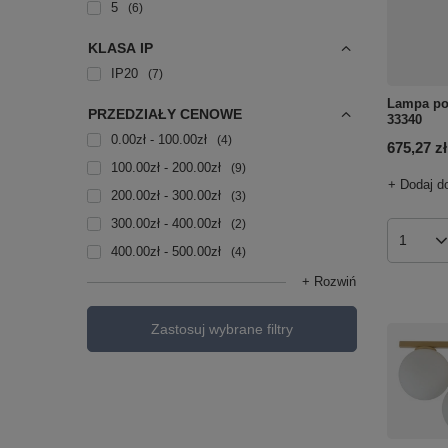
5
6
KLASA IP
IP20
7
Lampa p
PRZEDZIAŁY CENOWE
33340
0.00zł - 100.00zł
4
675,27 zł
100.00zł - 200.00zł
9
+ Dodaj d
200.00zł - 300.00zł
3
300.00zł - 400.00zł
2
Ilość p
400.00zł - 500.00zł
4
+ Rozwiń
Zastosuj wybrane filtry