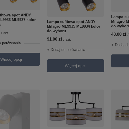
fitowa spot ANDY
Lampa su
ML9936 ML9937 kolor
Milagro M
Lampa sufitowa spot ANDY
u
do wybor
Milagro ML9935 ML9934 kolor
do wyboru
/
szt.
43,00 zł
/
91,00 zł
/
szt.
o porównania
+ Dodaj d
+ Dodaj do porównania
Więcej opcji
Więcej opcji