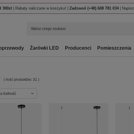
 300zł
| Rabaty naliczane w koszyku! |
Zadzwoń (+48) 608 781 034
| Napis
oprzewody
Żarówki LED
Producenci
Pomieszczenia
Y
( ilość produktów:
31
)
ortowanie
a trafność