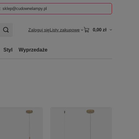
z: sklep@cudownelampy.pl
0,00 zł
Zaloguj się
Listy zakupowe
Styl
Wyprzedaże