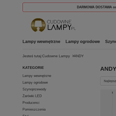
DARMOWA DOSTAWA od
Lampy wewnętrzne
Lampy ogrodowe
Szyn
Jesteś tutaj:
Cudowne Lampy
ANDY
KATEGORIE
AND
Lampy wewnętrzne
Zmień s
Najlepsz
Lampy ogrodowe
Szynoprzewody
Żarówki LED
Producenci
Pomieszczenia