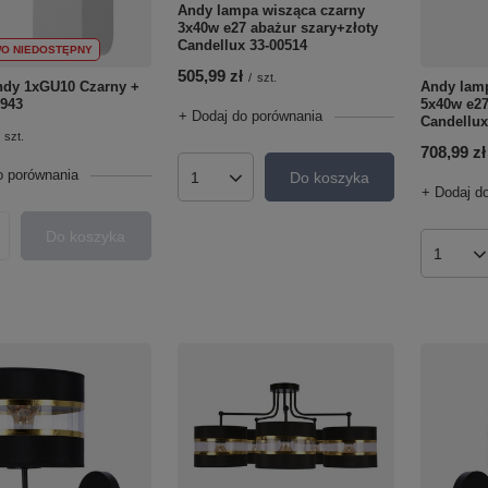
Andy lampa wisząca czarny
3x40w e27 abażur szary+złoty
Candellux 33-00514
O NIEDOSTĘPNY
505,99 zł
/
szt.
ndy 1xGU10 Czarny +
Andy lamp
9943
5x40w e27
+ Dodaj do porównania
Candellux
szt.
708,99 zł
o porównania
Do koszyka
Ilość produktów
+ Dodaj d
Do koszyka
roduktów
Ilość p