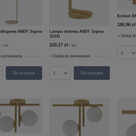
Kinkiet 
186,96 zł
odłogowa ANDY Sigma
Lampa stołowa ANDY Sigma
+ Dodaj d
33341
220,17 zł
/
szt.
/
szt.
Ilość p
o porównania
+ Dodaj do porównania
Do koszyka
Do koszyka
roduktów
Ilość produktów