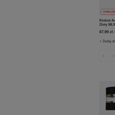
CHWILOW
Kinkiet A
Złoty ML
67,99 zł
/
+ Dodaj d
Ilość p